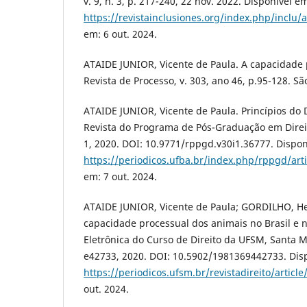
v. 9, n. 3, p. 217-240, 22 nov. 2022. Disponível e
https://revistainclusiones.org/index.php/inclu/a
em: 6 out. 2024.
ATAIDE JUNIOR, Vicente de Paula. A capacidade 
Revista de Processo, v. 303, ano 46, p.95-128. Sã
ATAIDE JUNIOR, Vicente de Paula. Princípios do D
Revista do Programa de Pós-Graduação em Direito
1, 2020. DOI: 10.9771/rppgd.v30i1.36777. Dispon
https://periodicos.ufba.br/index.php/rppgd/art
em: 7 out. 2024.
ATAIDE JUNIOR, Vicente de Paula; GORDILHO, He
capacidade processual dos animais no Brasil e n
Eletrônica do Curso de Direito da UFSM, Santa Mar
e42733, 2020. DOI: 10.5902/1981369442733. Dis
https://periodicos.ufsm.br/revistadireito/articl
out. 2024.