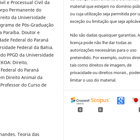
il e Processual Civil da
material que estejam no domínio púb
Corpo Permanente do
ou cuja utilização seja permitida por
reito da Universidade
exceção ou limitação que seja aplicáve
rograma de Pós-Graduação
a Paraíba. Doutor e
Não são dadas quaisquer garantias. 
idade Federal do Paraná
licença pode não lhe dar todas as
rsidade Federal da Bahia.
autorizações necessárias para o uso
l do PPGD da Universidade
pretendido. Por exemplo, outros direi
KOA: Direito,
tais como direitos de imagem, de
 Federal do Paraná
privacidade ou direitos morais , pod
m Direito Animal da
limitar o uso do material.
 Professor do Curso de
0
0
rnandes. Teoria das