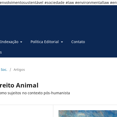
senvolvimentosustentável #sociedade #law #environmentallaw #e
Indexação
Política Editorial
Contato
s
 Soc.
/
Artigos
ireito Animal
mo sujeitos no contexto pós-humanista