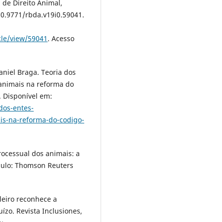
 de Direito Animal,
 10.9771/rbda.v19i0.59041.
cle/view/59041
. Acesso
niel Braga. Teoria dos
 animais na reforma do
4. Disponível em:
dos-entes-
is-na-reforma-do-codigo-
ocessual dos animais: a
Paulo: Thomson Reuters
leiro reconhece a
zo. Revista Inclusiones,