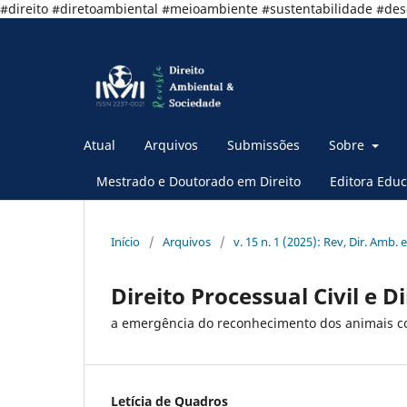
#direito #diretoambiental #meioambiente #sustentabilidade #de
Atual
Arquivos
Submissões
Sobre
Mestrado e Doutorado em Direito
Editora Educ
Início
/
Arquivos
/
v. 15 n. 1 (2025): Rev, Dir. Amb. e
Direito Processual Civil e D
a emergência do reconhecimento dos animais co
Letícia de Quadros