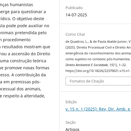
renças humanistas
Publicado
erge para questionar a
14-07-2025
ídico. O objetivo deste
ta pode pode auxiliar no
nimais pretendida pelo
Como Citar
om procedimento
de Quadros, L., & de Paula Ataíde Junior, V
s resultados mostram que
(2025). Direito Processual Civil e Direito An
nou a ascensão do Direito
emergência do reconhecimento dos anima
como sujeitos no contexto pós-humanista
 uma construção teórica
Direito Ambiental E Sociedade
,
15
(1), 1–22.
que promove novas formas
https://doi.org/10.18226/22370021.v15.n1.
cesso. A contribuição da
Fomatos de Citação
da em premissas pós-
ocessual dos animais,
 respeito à alteridade,
Edição
v. 15 n. 1 (2025): Rev, Dir. Amb. e
Seção
Artigos