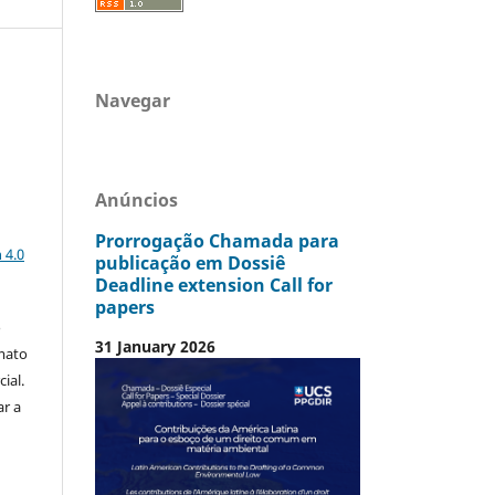
Navegar
Anúncios
a
Prorrogação Chamada para
 4.0
publicação em Dossiê
Deadline extension Call for
papers
o
31 January 2026
mato
ial.
ar a