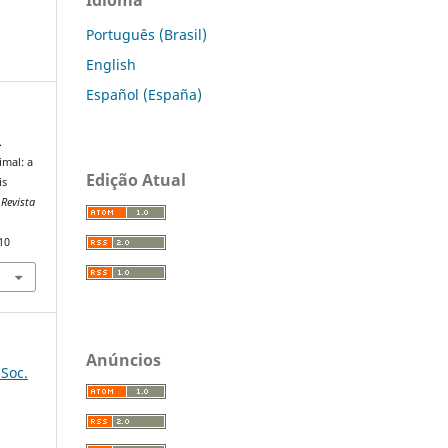
Português (Brasil)
English
Español (España)
.
imal: a
Edição Atual
is
.
Revista
10
Anúncios
 Soc.