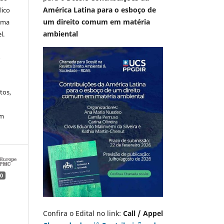
América Latina para o esboço de
lico
um direito comum em matéria
 uma
ambiental
l.
A
tos,
em
0
Confira o Edital no link:
Call / Appel