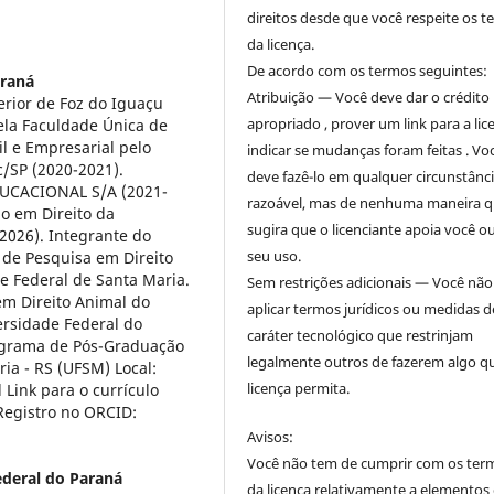
direitos desde que você respeite os 
da licença.
De acordo com os termos seguintes:
araná
Atribuição — Você deve dar o crédito
rior de Foz do Iguaçu
apropriado , prover um link para a lic
pela Faculdade Única de
il e Empresarial pelo
indicar se mudanças foram feitas . Vo
c/SP (2020-2021).
deve fazê-lo em qualquer circunstânc
DUCACIONAL S/A (2021-
razoável, mas de nenhuma maneira 
o em Direito da
sugira que o licenciante apoia você o
2026). Integrante do
seu uso.
de Pesquisa em Direito
 Federal de Santa Maria.
Sem restrições adicionais — Você nã
em Direito Animal do
aplicar termos jurídicos ou medidas d
rsidade Federal do
caráter tecnológico que restrinjam
rograma de Pós-Graduação
legalmente outros de fazerem algo q
ia - RS (UFSM) Local:
licença permita.
 Link para o currículo
Registro no ORCID:
Avisos:
Você não tem de cumprir com os ter
ederal do Paraná
da licença relativamente a elementos