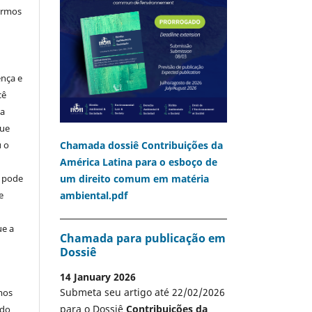
termos
ença e
cê
ia
que
Chamada dossiê Contribuições da
u o
América Latina para o esboço de
um direito comum em matéria
o pode
ambiental.pdf
e
ue a
Chamada para publicação em
Dossiê
14 January 2026
Submeta seu artigo até 22/02/2026
mos
para o Dossiê
Contribuições da
 do