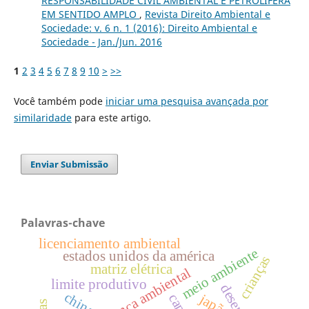
RESPONSABILIDADE CIVIL AMBIENTAL E PETROLÍFERA
EM SENTIDO AMPLO
,
Revista Direito Ambiental e
Sociedade: v. 6 n. 1 (2016): Direito Ambiental e
Sociedade - Jan./Jun. 2016
1
2
3
4
5
6
7
8
9
10
>
>>
Você também pode
iniciar uma pesquisa avançada por
similaridade
para este artigo.
Enviar Submissão
Palavras-chave
licenciamento ambiental
meio ambiente
estados unidos da américa
crianças
matriz elétrica
segurança ambiental
limite produtivo
china
japão