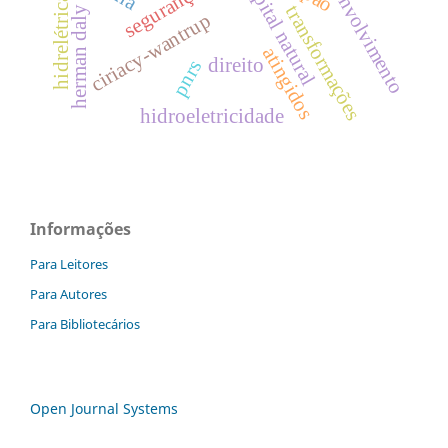
desenvolvimento
capital natural
hidrelétricas
transformações
herman daly
ciriacy-wantrup
atingidos
direito
pnrs
hidroeletricidade
Informações
Para Leitores
Para Autores
Para Bibliotecários
Open Journal Systems