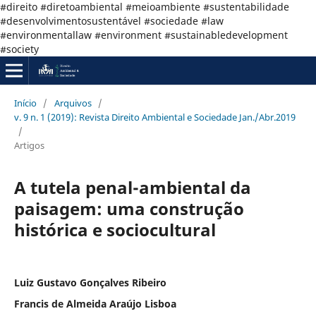
#direito #diretoambiental #meioambiente #sustentabilidade
#desenvolvimentosustentável #sociedade #law
#environmentallaw #environment #sustainabledevelopment
#society
Início
/
Arquivos
/
v. 9 n. 1 (2019): Revista Direito Ambiental e Sociedade Jan./Abr.2019
/
Artigos
A tutela penal-ambiental da
paisagem: uma construção
histórica e sociocultural
Luiz Gustavo Gonçalves Ribeiro
Francis de Almeida Araújo Lisboa