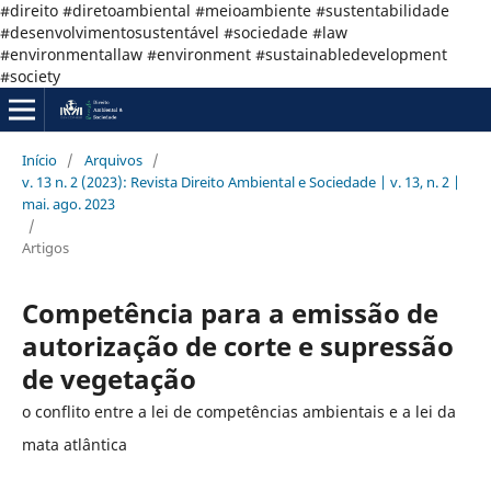
#direito #diretoambiental #meioambiente #sustentabilidade
#desenvolvimentosustentável #sociedade #law
#environmentallaw #environment #sustainabledevelopment
#society
Início
/
Arquivos
/
v. 13 n. 2 (2023): Revista Direito Ambiental e Sociedade | v. 13, n. 2 |
mai. ago. 2023
/
Artigos
Competência para a emissão de
autorização de corte e supressão
de vegetação
o conflito entre a lei de competências ambientais e a lei da
mata atlântica