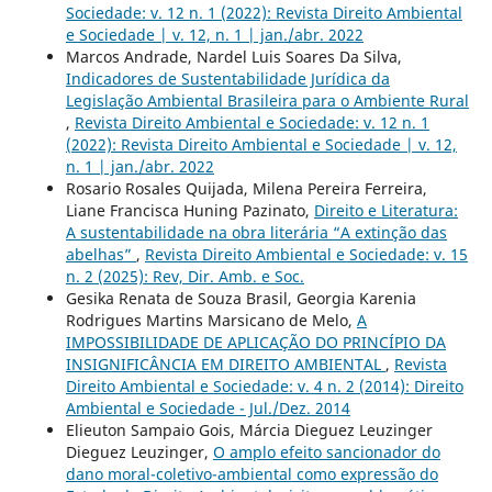
Sociedade: v. 12 n. 1 (2022): Revista Direito Ambiental
e Sociedade | v. 12, n. 1 | jan./abr. 2022
Marcos Andrade, Nardel Luis Soares Da Silva,
Indicadores de Sustentabilidade Jurídica da
Legislação Ambiental Brasileira para o Ambiente Rural
,
Revista Direito Ambiental e Sociedade: v. 12 n. 1
(2022): Revista Direito Ambiental e Sociedade | v. 12,
n. 1 | jan./abr. 2022
Rosario Rosales Quijada, Milena Pereira Ferreira,
Liane Francisca Huning Pazinato,
Direito e Literatura:
A sustentabilidade na obra literária “A extinção das
abelhas”
,
Revista Direito Ambiental e Sociedade: v. 15
n. 2 (2025): Rev, Dir. Amb. e Soc.
Gesika Renata de Souza Brasil, Georgia Karenia
Rodrigues Martins Marsicano de Melo,
A
IMPOSSIBILIDADE DE APLICAÇÃO DO PRINCÍPIO DA
INSIGNIFICÂNCIA EM DIREITO AMBIENTAL
,
Revista
Direito Ambiental e Sociedade: v. 4 n. 2 (2014): Direito
Ambiental e Sociedade - Jul./Dez. 2014
Elieuton Sampaio Gois, Márcia Dieguez Leuzinger
Dieguez Leuzinger,
O amplo efeito sancionador do
dano moral-coletivo-ambiental como expressão do