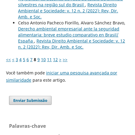
silvestres na região sul do Brasil
,
Revista Direito
Ambiental e Sociedade: v. 12 n. 2 (2022): Rev, Dir.
Amb. e Soc.
Celso Antonio Pacheco Fiorillo, Alvaro Sánchez Bravo,
Derecho ambiental empresarial ante la seguridad
alimentaria: breve estudio comparativo en Brasil/
España
,
Revista Direito Ambiental e Sociedade: v. 12
n. 2 (2022): Rev, Dir. Amb. e Soc.
<<
<
3
4
5
6
7
8
9
10
11
12
>
>>
Você também pode
iniciar uma pesquisa avançada por
similaridade
para este artigo.
Enviar Submissão
Palavras-chave