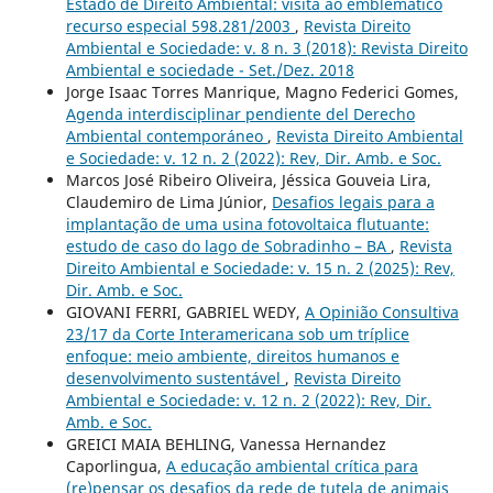
Estado de Direito Ambiental: visita ao emblemático
recurso especial 598.281/2003
,
Revista Direito
Ambiental e Sociedade: v. 8 n. 3 (2018): Revista Direito
Ambiental e sociedade - Set./Dez. 2018
Jorge Isaac Torres Manrique, Magno Federici Gomes,
Agenda interdisciplinar pendiente del Derecho
Ambiental contemporáneo
,
Revista Direito Ambiental
e Sociedade: v. 12 n. 2 (2022): Rev, Dir. Amb. e Soc.
Marcos José Ribeiro Oliveira, Jéssica Gouveia Lira,
Claudemiro de Lima Júnior,
Desafios legais para a
implantação de uma usina fotovoltaica flutuante:
estudo de caso do lago de Sobradinho – BA
,
Revista
Direito Ambiental e Sociedade: v. 15 n. 2 (2025): Rev,
Dir. Amb. e Soc.
GIOVANI FERRI, GABRIEL WEDY,
A Opinião Consultiva
23/17 da Corte Interamericana sob um tríplice
enfoque: meio ambiente, direitos humanos e
desenvolvimento sustentável
,
Revista Direito
Ambiental e Sociedade: v. 12 n. 2 (2022): Rev, Dir.
Amb. e Soc.
GREICI MAIA BEHLING, Vanessa Hernandez
Caporlingua,
A educação ambiental crítica para
(re)pensar os desafios da rede de tutela de animais