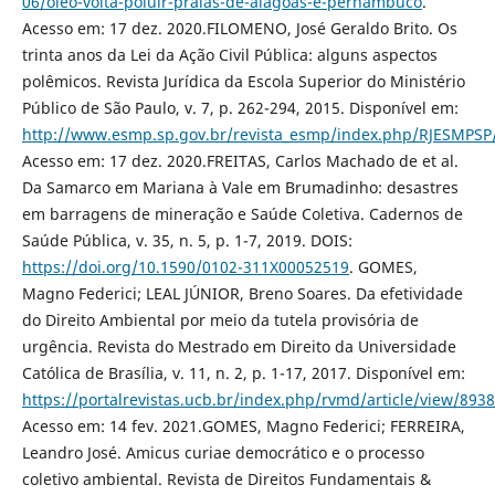
06/oleo-volta-poluir-praias-de-alagoas-e-pernambuco
.
Acesso em: 17 dez. 2020.FILOMENO, José Geraldo Brito. Os
trinta anos da Lei da Ação Civil Pública: alguns aspectos
polêmicos. Revista Jurídica da Escola Superior do Ministério
Público de São Paulo, v. 7, p. 262-294, 2015. Disponível em:
http://www.esmp.sp.gov.br/revista_esmp/index.php/RJESMPSP/
Acesso em: 17 dez. 2020.FREITAS, Carlos Machado de et al.
Da Samarco em Mariana à Vale em Brumadinho: desastres
em barragens de mineração e Saúde Coletiva. Cadernos de
Saúde Pública, v. 35, n. 5, p. 1-7, 2019. DOIS:
https://doi.org/10.1590/0102-311X00052519
. GOMES,
Magno Federici; LEAL JÚNIOR, Breno Soares. Da efetividade
do Direito Ambiental por meio da tutela provisória de
urgência. Revista do Mestrado em Direito da Universidade
Católica de Brasília, v. 11, n. 2, p. 1-17, 2017. Disponível em:
https://portalrevistas.ucb.br/index.php/rvmd/article/view/893
Acesso em: 14 fev. 2021.GOMES, Magno Federici; FERREIRA,
Leandro José. Amicus curiae democrático e o processo
coletivo ambiental. Revista de Direitos Fundamentais &