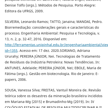
Denise Tolfo (orgs.). Métodos de Pesquisa. Porto Alegre:
Editora da UFRGS, 2009.
SILVEIRA, Leonardo Ramos; TATTO, Janaina; MANDAI, Pedro.
Biorremediação: considerações gerais e características do
processo. Engenharia Ambiental: Pesquisa e Tecnologia, v.
13, n. 2, p. 32-47, 2016. Disponível em:
http://ferramentas.unipinhal.edu.br/engenhariaambiental/view
id=1355
. Acesso em: 17 dez. 2020.SORIANO, Adriana
Ururahy; PEREIRA JÚNIOR, Nei. Tecnologias de Tratamento
de Resíduos da Indústria Petroleira: Novas Tendências. In:
ANTUNES, Adelaide; PEREIRA JÚNIOR, Nei; EBOLE, Maria de
Fátima (orgs.). Gestão em biotecnologia. Rio de Janeiro: E-
papers, 2006.
SOUSA, Vanessa Silva; FREITAS, Vantuil Moreira de. Revisão
teórica sobre os desastres da mineração brasileira incididos
em Mariana-Mg (2015) e Brumadinho-Mg (2019). In: IV
COLÓQUIO ESTADUAL DE PESQUISA MULTIDISCIPLINAR & II