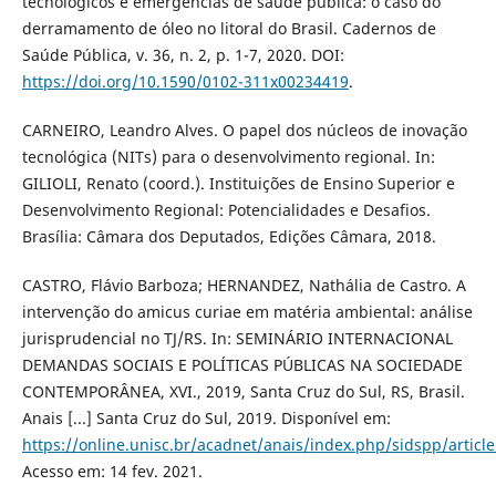
tecnológicos e emergências de saúde pública: o caso do
derramamento de óleo no litoral do Brasil. Cadernos de
Saúde Pública, v. 36, n. 2, p. 1-7, 2020. DOI:
https://doi.org/10.1590/0102-311x00234419
.
CARNEIRO, Leandro Alves. O papel dos núcleos de inovação
tecnológica (NITs) para o desenvolvimento regional. In:
GILIOLI, Renato (coord.). Instituições de Ensino Superior e
Desenvolvimento Regional: Potencialidades e Desafios.
Brasília: Câmara dos Deputados, Edições Câmara, 2018.
CASTRO, Flávio Barboza; HERNANDEZ, Nathália de Castro. A
intervenção do amicus curiae em matéria ambiental: análise
jurisprudencial no TJ/RS. In: SEMINÁRIO INTERNACIONAL
DEMANDAS SOCIAIS E POLÍTICAS PÚBLICAS NA SOCIEDADE
CONTEMPORÂNEA, XVI., 2019, Santa Cruz do Sul, RS, Brasil.
Anais [...] Santa Cruz do Sul, 2019. Disponível em:
https://online.unisc.br/acadnet/anais/index.php/sidspp/articl
Acesso em: 14 fev. 2021.