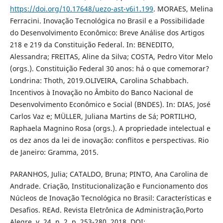
https://doi.org/10.17648/uezo-ast-v6i1.199
. MORAES, Melina
Ferracini. Inovação Tecnológica no Brasil e a Possibilidade
do Desenvolvimento Econômico: Breve Análise dos Artigos
218 e 219 da Constituição Federal. In: BENEDITO,
Alessandra; FREITAS, Aline da Silva; COSTA, Pedro Vitor Melo
(orgs.). Constituição Federal 30 anos: há o que comemorar?
Londrina: Thoth, 2019.OLIVEIRA, Carolina Schabbach.
Incentivos à Inovação no Âmbito do Banco Nacional de
Desenvolvimento Econômico e Social (BNDES). In: DIAS, José
Carlos Vaz e; MÜLLER, Juliana Martins de Sá; PORTILHO,
Raphaela Magnino Rosa (orgs.). A propriedade intelectual e
os dez anos da lei de inovação: conflitos e perspectivas. Rio
de Janeiro: Gramma, 2015.
PARANHOS, Julia; CATALDO, Bruna; PINTO, Ana Carolina de
Andrade. Criação, Institucionalização e Funcionamento dos
Núcleos de Inovação Tecnológica no Brasil: Características e
Desafios. REAd. Revista Eletrônica de Administração,Porto
Alegre, v. 24, n. 2, p. 253-280, 2018. DOI: