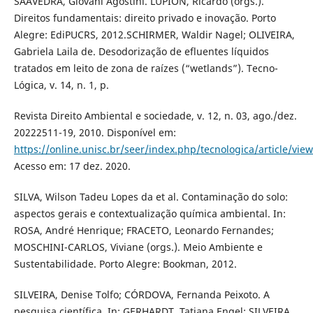
SAAVEDRA, Giovani Agostini. LUPION, Ricardo (orgs.).
Direitos fundamentais: direito privado e inovação. Porto
Alegre: EdiPUCRS, 2012.SCHIRMER, Waldir Nagel; OLIVEIRA,
Gabriela Laila de. Desodorização de efluentes líquidos
tratados em leito de zona de raízes (“wetlands”). Tecno-
Lógica, v. 14, n. 1, p.
Revista Direito Ambiental e sociedade, v. 12, n. 03, ago./dez.
20222511-19, 2010. Disponível em:
https://online.unisc.br/seer/index.php/tecnologica/article/vi
Acesso em: 17 dez. 2020.
SILVA, Wilson Tadeu Lopes da et al. Contaminação do solo:
aspectos gerais e contextualização química ambiental. In:
ROSA, André Henrique; FRACETO, Leonardo Fernandes;
MOSCHINI-CARLOS, Viviane (orgs.). Meio Ambiente e
Sustentabilidade. Porto Alegre: Bookman, 2012.
SILVEIRA, Denise Tolfo; CÓRDOVA, Fernanda Peixoto. A
pesquisa científica. In: GERHARDT, Tatiana Engel; SILVEIRA,