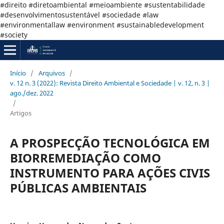
#direito #diretoambiental #meioambiente #sustentabilidade
#desenvolvimentosustentável #sociedade #law
#environmentallaw #environment #sustainabledevelopment
#society
Início
/
Arquivos
/
v. 12 n. 3 (2022): Revista Direito Ambiental e Sociedade | v. 12, n. 3 |
ago./dez. 2022
/
Artigos
A PROSPECÇÃO TECNOLÓGICA EM
BIORREMEDIAÇÃO COMO
INSTRUMENTO PARA AÇÕES CIVIS
PÚBLICAS AMBIENTAIS