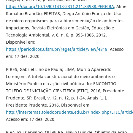
https://doi.org/10.1590/1413-2311.211.84988.PEREIRA
, Aline
Ramalho Brandão; FREITAS, Diego Antônio França de. Uso
de micro-organismos para a biorremediação de ambientes
impactados. Revista Eletrônica em Gestão, Educação e
Tecnologia Ambiental, v. 6, n. 6, p. 995-1006, 2012.
Disponível em:
https://periodicos.ufsm.br/reget/article/view/4818
. Acesso
em: 17 dez. 2020.
PIRES, Gabriel Lino de Paula; LIMA, Murilo Aparecido
Lorençoni. A tutela constitucional do meio ambiente: o
Ministério Público e a ação civil pública. In: ENCONTRO
TOLEDO DE INICIAÇÃO CIENTÍFICA (ETIC), 2016, Presidente
Prudente, SP, Brasil, v. 12, n. 12, p. 1-24. Anais [...].
Presidente Prudente, 2016. Disponível em:
http://intertemas.toledoprudente.edu.br/index.php/ETIC/artic
Acesso em: 17 dez. 2020.
PIVA, Rui Carvalho; OLIVEIRA, Flávio Luís de. Objetos da ação