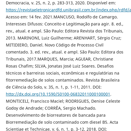
Democracia, v. 25, n. 2, p. 283-313, 2020. Disponível em:
https://revistaeletronicardfd.unibrasil.com.br/index.php/rdfd/
Acesso em: 14 fev. 2021.MANCUSO, Rodolfo de Camargo.
Interesses Difusos: Conceito e Legitimação para agir. 8. ed.,
rev., atual. e ampl. São Paulo: Editora Revista dos Tribunais,
2013. MARINONI, Luiz Guilherme; ARENHART, Sérgio Cruz;
MITIDIERO, Daniel. Novo Código de Processo Civil
comentado. 3. ed. rev., atual. e ampl. São Paulo: Editora dos
Tribunais, 2017.MARQUES, Marcia; AGUIAR, Christiane
Rosas Chafim; SILVA, Jonatas José Luiz Soares. Desafios
técnicos e barreiras sociais, econômicas e regulatórias na
fitorremediação de solos contaminados. Revista Brasileira
de Ciência do Solo, v. 35, n. 1, p. 1-11, 2011. DOI:
http://dx.doi.org/10.1590/S0100-06832011000100001
.
MONTICELI, Francisco Maciel; RODRIGUES, Denise Celeste
Godoy de Andrade; CORRÊA, Sergio Machado.
Desenvolvimento de biorreatores de bancada para
Biorremediação de solo contaminado com diesel B5. Acta
Scientiae et Technicae, v. 6, n. 1, p. 3-12, 2018. DOI: