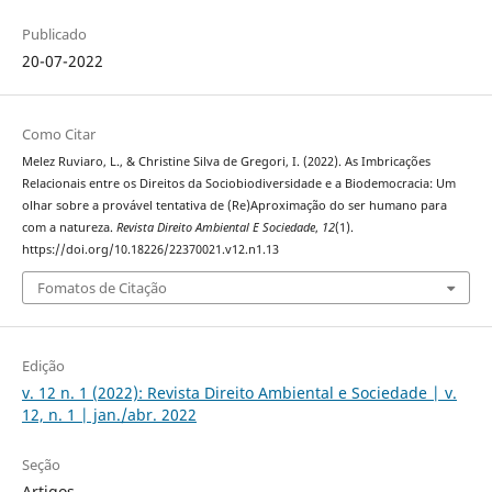
Publicado
20-07-2022
Como Citar
Melez Ruviaro, L., & Christine Silva de Gregori, I. (2022). As Imbricações
Relacionais entre os Direitos da Sociobiodiversidade e a Biodemocracia: Um
olhar sobre a provável tentativa de (Re)Aproximação do ser humano para
com a natureza.
Revista Direito Ambiental E Sociedade
,
12
(1).
https://doi.org/10.18226/22370021.v12.n1.13
Fomatos de Citação
Edição
v. 12 n. 1 (2022): Revista Direito Ambiental e Sociedade | v.
12, n. 1 | jan./abr. 2022
Seção
Artigos