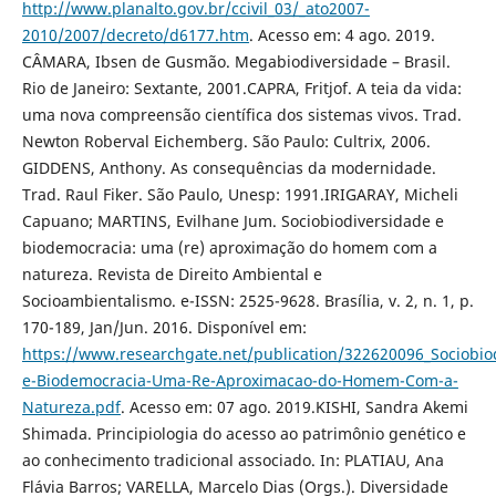
http://www.planalto.gov.br/ccivil_03/_ato2007-
2010/2007/decreto/d6177.htm
. Acesso em: 4 ago. 2019.
CÂMARA, Ibsen de Gusmão. Megabiodiversidade – Brasil.
Rio de Janeiro: Sextante, 2001.CAPRA, Fritjof. A teia da vida:
uma nova compreensão científica dos sistemas vivos. Trad.
Newton Roberval Eichemberg. São Paulo: Cultrix, 2006.
GIDDENS, Anthony. As consequências da modernidade.
Trad. Raul Fiker. São Paulo, Unesp: 1991.IRIGARAY, Micheli
Capuano; MARTINS, Evilhane Jum. Sociobiodiversidade e
biodemocracia: uma (re) aproximação do homem com a
natureza. Revista de Direito Ambiental e
Socioambientalismo. e-ISSN: 2525-9628. Brasília, v. 2, n. 1, p.
170-189, Jan/Jun. 2016. Disponível em:
https://www.researchgate.net/publication/322620096_Sociob
e-Biodemocracia-Uma-Re-Aproximacao-do-Homem-Com-a-
Natureza.pdf
. Acesso em: 07 ago. 2019.KISHI, Sandra Akemi
Shimada. Principiologia do acesso ao patrimônio genético e
ao conhecimento tradicional associado. In: PLATIAU, Ana
Flávia Barros; VARELLA, Marcelo Dias (Orgs.). Diversidade