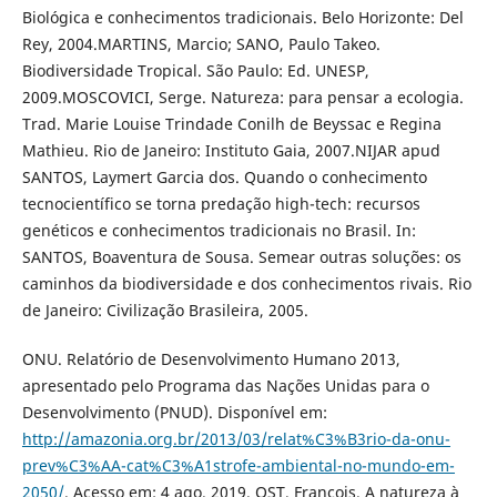
Biológica e conhecimentos tradicionais. Belo Horizonte: Del
Rey, 2004.MARTINS, Marcio; SANO, Paulo Takeo.
Biodiversidade Tropical. São Paulo: Ed. UNESP,
2009.MOSCOVICI, Serge. Natureza: para pensar a ecologia.
Trad. Marie Louise Trindade Conilh de Beyssac e Regina
Mathieu. Rio de Janeiro: Instituto Gaia, 2007.NIJAR apud
SANTOS, Laymert Garcia dos. Quando o conhecimento
tecnocientífico se torna predação high-tech: recursos
genéticos e conhecimentos tradicionais no Brasil. In:
SANTOS, Boaventura de Sousa. Semear outras soluções: os
caminhos da biodiversidade e dos conhecimentos rivais. Rio
de Janeiro: Civilização Brasileira, 2005.
ONU. Relatório de Desenvolvimento Humano 2013,
apresentado pelo Programa das Nações Unidas para o
Desenvolvimento (PNUD). Disponível em:
http://amazonia.org.br/2013/03/relat%C3%B3rio-da-onu-
prev%C3%AA-cat%C3%A1strofe-ambiental-no-mundo-em-
2050/
. Acesso em: 4 ago. 2019. OST, François. A natureza à