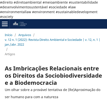
#direito #diretoambiental #meioambiente #sustentabilidade
#desenvolvimentosustentável #sociedade #law
#environmentallaw #environment #sustainabledevelopment
#society
Início
/
Arquivos
/
v. 12 n. 1 (2022): Revista Direito Ambiental e Sociedade | v. 12, n. 1 |
jan./abr. 2022
/
Artigos
As Imbricações Relacionais entre
os Direitos da Sociobiodiversidade
e a Biodemocracia
Um olhar sobre a provável tentativa de (Re)Aproximação do
ser humano para com a natureza