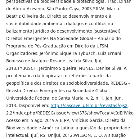
perspectivas da biodiversidade e biotecnologia. Trad. Dinah
de Abreu Azevedo. São Paulo: Gaya, 2003.SILVA, Maria
Beatriz Oliveira da. Direito ao desenvolvimento e à
sustentabilidade ambiental: diálogos e conflitos no
balizamento jurídico do desenvolvimento (sustentável).
Direitos Emergentes Na Sociedade Global – Anuário do
Programa de Pós-Graduação em Direito da UFSM.
Organizadores: Jerônimo Siqueira Tybusch, Luiz Ernani
Bonesso de Araújo e Rosane Leal da Silva. Ijuí,
2013.TYBUSCH, Jerônimo Siqueira; NUNES, Denise Silva. A
problemática da biopirataria: reflexões a partir da
geopolítica e dos direitos da sociobiodiversidade. REDESG –
Revista Direitos Emergentes na Sociedade Global.
Universidade Federal de Santa Maria, v. 2, n. 1, jan. jun.
2013. Disponível em:
http://cascavel.ufsm.br/revistas/ojs2
.
2.2/index.php/REDESG/issue/view/576/showToc#.VcIdEflViko.
Acesso em: 5 ago. 2019.VIEIRA, Vinícius Garcia. Direito da
Biodiversidade e América Latina: a questão da propriedade
intelectual. Ijuí, RS: Unijuí, 2012.WILSON, E. O. A situação