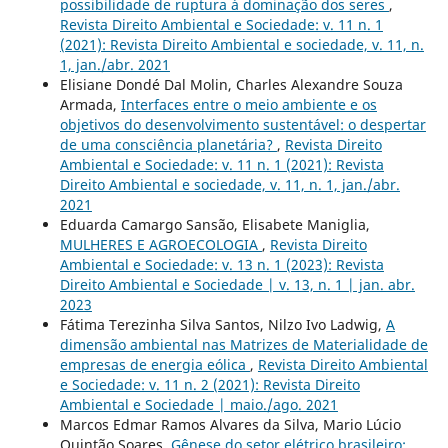
possibilidade de ruptura à dominação dos seres
,
Revista Direito Ambiental e Sociedade: v. 11 n. 1
(2021): Revista Direito Ambiental e sociedade, v. 11, n.
1, jan./abr. 2021
Elisiane Dondé Dal Molin, Charles Alexandre Souza
Armada,
Interfaces entre o meio ambiente e os
objetivos do desenvolvimento sustentável: o despertar
de uma consciência planetária?
,
Revista Direito
Ambiental e Sociedade: v. 11 n. 1 (2021): Revista
Direito Ambiental e sociedade, v. 11, n. 1, jan./abr.
2021
Eduarda Camargo Sansão, Elisabete Maniglia,
MULHERES E AGROECOLOGIA
,
Revista Direito
Ambiental e Sociedade: v. 13 n. 1 (2023): Revista
Direito Ambiental e Sociedade | v. 13, n. 1 | jan. abr.
2023
Fátima Terezinha Silva Santos, Nilzo Ivo Ladwig,
A
dimensão ambiental nas Matrizes de Materialidade de
empresas de energia eólica
,
Revista Direito Ambiental
e Sociedade: v. 11 n. 2 (2021): Revista Direito
Ambiental e Sociedade | maio./ago. 2021
Marcos Edmar Ramos Alvares da Silva, Mario Lúcio
Quintão Soares,
Gênese do setor elétrico brasileiro: