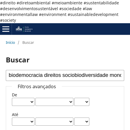
#direito #diretoambiental #meioambiente #sustentabilidade
#desenvolvimentosustentável #sociedade #law
#environmentallaw #environment #sustainabledevelopment
#society
Início
/
Buscar
Buscar
Filtros avançados
De
Até