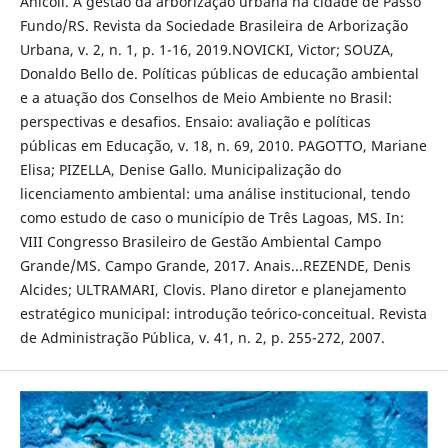
Anicoli. A gestão da arborização urbana na cidade de Passo
Fundo/RS. Revista da Sociedade Brasileira de Arborização
Urbana, v. 2, n. 1, p. 1-16, 2019.NOVICKI, Victor; SOUZA,
Donaldo Bello de. Políticas públicas de educação ambiental
e a atuação dos Conselhos de Meio Ambiente no Brasil:
perspectivas e desafios. Ensaio: avaliação e políticas
públicas em Educação, v. 18, n. 69, 2010. PAGOTTO, Mariane
Elisa; PIZELLA, Denise Gallo. Municipalização do
licenciamento ambiental: uma análise institucional, tendo
como estudo de caso o município de Três Lagoas, MS. In:
VIII Congresso Brasileiro de Gestão Ambiental Campo
Grande/MS. Campo Grande, 2017. Anais...REZENDE, Denis
Alcides; ULTRAMARI, Clovis. Plano diretor e planejamento
estratégico municipal: introdução teórico-conceitual. Revista
de Administração Pública, v. 41, n. 2, p. 255-272, 2007.