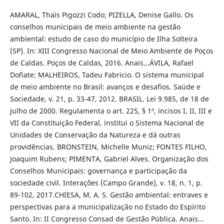
AMARAL, Thaís Pigozzi Codo; PIZELLA, Denise Gallo. Os
conselhos municipais de meio ambiente na gestão
ambiental: estudo de caso do município de Ilha Solteira
(SP). In: XIII Congresso Nacional de Meio Ambiente de Poços
de Caldas. Poços de Caldas, 2016. Anais...ÁVILA, Rafael
Doñate; MALHEIROS, Tadeu Fabricio. O sistema municipal
de meio ambiente no Brasil: avanços e desafios. Saúde e
Sociedade, v. 21, p. 33-47, 2012. BRASIL. Lei 9.985, de 18 de
julho de 2000. Regulamenta o art. 225, § 1º, incisos I, II, III e
VII da Constituição Federal, institui o Sistema Nacional de
Unidades de Conservação da Natureza e dá outras
providências. BRONSTEIN, Michelle Muniz; FONTES FILHO,
Joaquim Rubens; PIMENTA, Gabriel Alves. Organização dos
Conselhos Municipais: governança e participação da
sociedade civil. Interações (Campo Grande), v. 18, n. 1, p.
89-102, 2017.CHIESA, M. A. S. Gestão ambiental: entraves e
perspectivas para a municipalização no Estado do Espírito
Santo. In: II Congresso Consad de Gestão Pública. Anais...