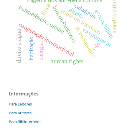
america latina
Ética
cidadania
competência comum
biocombustíveis
direito
contexto histórico
ecosocialism
cooperação internacional
licenciamento
environment
direito à água
habitação
energia.
c40
human rights
Informações
Para Leitores
Para Autores
Para Bibliotecários