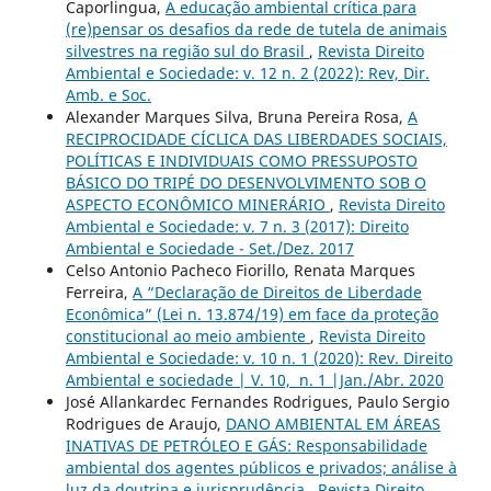
Caporlingua,
A educação ambiental crítica para
(re)pensar os desafios da rede de tutela de animais
silvestres na região sul do Brasil
,
Revista Direito
Ambiental e Sociedade: v. 12 n. 2 (2022): Rev, Dir.
Amb. e Soc.
Alexander Marques Silva, Bruna Pereira Rosa,
A
RECIPROCIDADE CÍCLICA DAS LIBERDADES SOCIAIS,
POLÍTICAS E INDIVIDUAIS COMO PRESSUPOSTO
BÁSICO DO TRIPÉ DO DESENVOLVIMENTO SOB O
ASPECTO ECONÔMICO MINERÁRIO
,
Revista Direito
Ambiental e Sociedade: v. 7 n. 3 (2017): Direito
Ambiental e Sociedade - Set./Dez. 2017
Celso Antonio Pacheco Fiorillo, Renata Marques
Ferreira,
A “Declaração de Direitos de Liberdade
Econômica” (Lei n. 13.874/19) em face da proteção
constitucional ao meio ambiente
,
Revista Direito
Ambiental e Sociedade: v. 10 n. 1 (2020): Rev. Direito
Ambiental e sociedade | V. 10, n. 1 |Jan./Abr. 2020
José Allankardec Fernandes Rodrigues, Paulo Sergio
Rodrigues de Araujo,
DANO AMBIENTAL EM ÁREAS
INATIVAS DE PETRÓLEO E GÁS: Responsabilidade
ambiental dos agentes públicos e privados; análise à
luz da doutrina e jurisprudência
,
Revista Direito