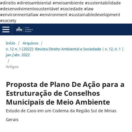
#direito #diretoambiental #meioambiente #sustentabilidade
#desenvolvimentosustentável #sociedade #law
#environmentallaw #environment #sustainabledevelopment
#society
Início
/
Arquivos
/
v. 12 n. 1 (2022): Revista Direito Ambiental e Sociedade | v. 12, n. 1 |
jan./abr. 2022
/
Artigos
Proposta de Plano De Ação para a
Estruturação de Conselhos
Municipais de Meio Ambiente
Estudo de Caso em um Codema da Região Sul de Minas
Gerais