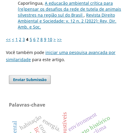
Caporlingua,
A educação ambiental crítica para
(re)pensar os desafios da rede de tutela de animais
silvestres na região sul do Brasil
,
Revista Direito
Ambiental e Sociedade: v. 12 n. 2 (2022): Rev, Dir.
Amb. e Soc.
<<
<
1
2
3
4
5
6
7
8
9
10
>
>>
Você também pode
iniciar uma pesquisa avançada por
similaridade
para este artigo.
Enviar Submissão
Palavras-chave
environment
biocombustíveis
habitação
contexto histórico
energia.