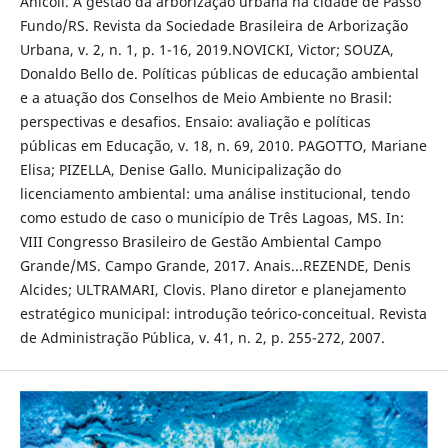
Anicoli. A gestão da arborização urbana na cidade de Passo
Fundo/RS. Revista da Sociedade Brasileira de Arborização
Urbana, v. 2, n. 1, p. 1-16, 2019.NOVICKI, Victor; SOUZA,
Donaldo Bello de. Políticas públicas de educação ambiental
e a atuação dos Conselhos de Meio Ambiente no Brasil:
perspectivas e desafios. Ensaio: avaliação e políticas
públicas em Educação, v. 18, n. 69, 2010. PAGOTTO, Mariane
Elisa; PIZELLA, Denise Gallo. Municipalização do
licenciamento ambiental: uma análise institucional, tendo
como estudo de caso o município de Três Lagoas, MS. In:
VIII Congresso Brasileiro de Gestão Ambiental Campo
Grande/MS. Campo Grande, 2017. Anais...REZENDE, Denis
Alcides; ULTRAMARI, Clovis. Plano diretor e planejamento
estratégico municipal: introdução teórico-conceitual. Revista
de Administração Pública, v. 41, n. 2, p. 255-272, 2007.