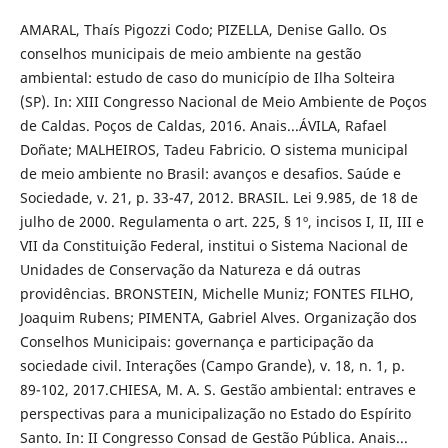
AMARAL, Thaís Pigozzi Codo; PIZELLA, Denise Gallo. Os
conselhos municipais de meio ambiente na gestão
ambiental: estudo de caso do município de Ilha Solteira
(SP). In: XIII Congresso Nacional de Meio Ambiente de Poços
de Caldas. Poços de Caldas, 2016. Anais...ÁVILA, Rafael
Doñate; MALHEIROS, Tadeu Fabricio. O sistema municipal
de meio ambiente no Brasil: avanços e desafios. Saúde e
Sociedade, v. 21, p. 33-47, 2012. BRASIL. Lei 9.985, de 18 de
julho de 2000. Regulamenta o art. 225, § 1º, incisos I, II, III e
VII da Constituição Federal, institui o Sistema Nacional de
Unidades de Conservação da Natureza e dá outras
providências. BRONSTEIN, Michelle Muniz; FONTES FILHO,
Joaquim Rubens; PIMENTA, Gabriel Alves. Organização dos
Conselhos Municipais: governança e participação da
sociedade civil. Interações (Campo Grande), v. 18, n. 1, p.
89-102, 2017.CHIESA, M. A. S. Gestão ambiental: entraves e
perspectivas para a municipalização no Estado do Espírito
Santo. In: II Congresso Consad de Gestão Pública. Anais...