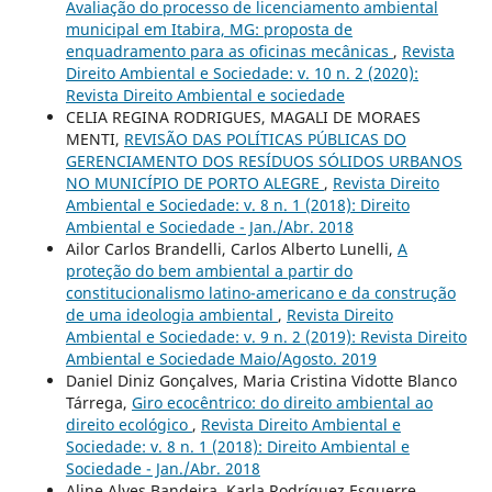
Avaliação do processo de licenciamento ambiental
municipal em Itabira, MG: proposta de
enquadramento para as oficinas mecânicas
,
Revista
Direito Ambiental e Sociedade: v. 10 n. 2 (2020):
Revista Direito Ambiental e sociedade
CELIA REGINA RODRIGUES, MAGALI DE MORAES
MENTI,
REVISÃO DAS POLÍTICAS PÚBLICAS DO
GERENCIAMENTO DOS RESÍDUOS SÓLIDOS URBANOS
NO MUNICÍPIO DE PORTO ALEGRE
,
Revista Direito
Ambiental e Sociedade: v. 8 n. 1 (2018): Direito
Ambiental e Sociedade - Jan./Abr. 2018
Ailor Carlos Brandelli, Carlos Alberto Lunelli,
A
proteção do bem ambiental a partir do
constitucionalismo latino-americano e da construção
de uma ideologia ambiental
,
Revista Direito
Ambiental e Sociedade: v. 9 n. 2 (2019): Revista Direito
Ambiental e Sociedade Maio/Agosto. 2019
Daniel Diniz Gonçalves, Maria Cristina Vidotte Blanco
Tárrega,
Giro ecocêntrico: do direito ambiental ao
direito ecológico
,
Revista Direito Ambiental e
Sociedade: v. 8 n. 1 (2018): Direito Ambiental e
Sociedade - Jan./Abr. 2018
Aline Alves Bandeira, Karla Rodríguez Esquerre,