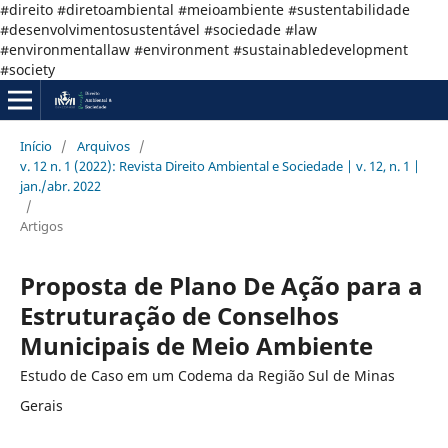
#direito #diretoambiental #meioambiente #sustentabilidade
#desenvolvimentosustentável #sociedade #law
#environmentallaw #environment #sustainabledevelopment
#society
Início
/
Arquivos
/
v. 12 n. 1 (2022): Revista Direito Ambiental e Sociedade | v. 12, n. 1 |
jan./abr. 2022
/
Artigos
Proposta de Plano De Ação para a
Estruturação de Conselhos
Municipais de Meio Ambiente
Estudo de Caso em um Codema da Região Sul de Minas
Gerais