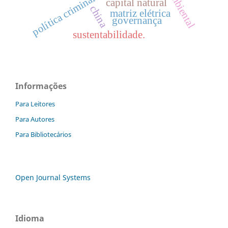
política criminal
capital natural
china
matriz elétrica
governança
sustentabilidade.
Informações
Para Leitores
Para Autores
Para Bibliotecários
Open Journal Systems
Idioma