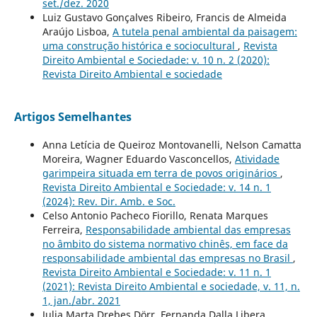
set./dez. 2020
Luiz Gustavo Gonçalves Ribeiro, Francis de Almeida
Araújo Lisboa,
A tutela penal ambiental da paisagem:
uma construção histórica e sociocultural
,
Revista
Direito Ambiental e Sociedade: v. 10 n. 2 (2020):
Revista Direito Ambiental e sociedade
Artigos Semelhantes
Anna Letícia de Queiroz Montovanelli, Nelson Camatta
Moreira, Wagner Eduardo Vasconcellos,
Atividade
garimpeira situada em terra de povos originários
,
Revista Direito Ambiental e Sociedade: v. 14 n. 1
(2024): Rev. Dir. Amb. e Soc.
Celso Antonio Pacheco Fiorillo, Renata Marques
Ferreira,
Responsabilidade ambiental das empresas
no âmbito do sistema normativo chinês, em face da
responsabilidade ambiental das empresas no Brasil
,
Revista Direito Ambiental e Sociedade: v. 11 n. 1
(2021): Revista Direito Ambiental e sociedade, v. 11, n.
1, jan./abr. 2021
Julia Marta Drebes Dörr, Fernanda Dalla Libera