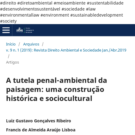
#direito #diretoambiental #meioambiente #sustentabilidade
#desenvolvimentosustentável #sociedade #law
#environmentallaw #environment #sustainabledevelopment
#society
Início
/
Arquivos
/
v. 9 n. 1 (2019): Revista Direito Ambiental e Sociedade Jan./Abr.2019
/
Artigos
A tutela penal-ambiental da
paisagem: uma construção
histórica e sociocultural
Luiz Gustavo Gonçalves Ribeiro
Francis de Almeida Araújo Lisboa