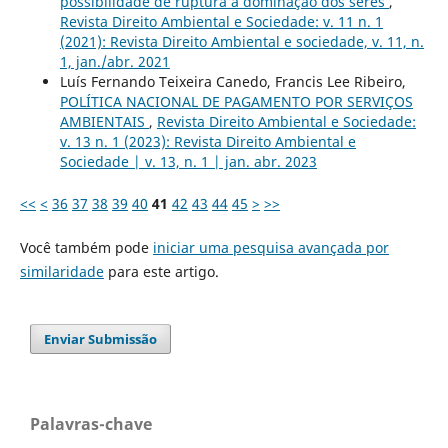
possibilidade de ruptura à dominação dos seres
,
Revista Direito Ambiental e Sociedade: v. 11 n. 1
(2021): Revista Direito Ambiental e sociedade, v. 11, n.
1, jan./abr. 2021
Luís Fernando Teixeira Canedo, Francis Lee Ribeiro,
POLÍTICA NACIONAL DE PAGAMENTO POR SERVIÇOS
AMBIENTAIS
,
Revista Direito Ambiental e Sociedade:
v. 13 n. 1 (2023): Revista Direito Ambiental e
Sociedade | v. 13, n. 1 | jan. abr. 2023
<<
<
36
37
38
39
40
41
42
43
44
45
>
>>
Você também pode
iniciar uma pesquisa avançada por
similaridade
para este artigo.
Enviar Submissão
Palavras-chave