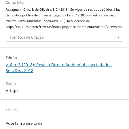
Como Citar
Ravagnani, C. A., & de Oliveira, J. C. (2018). Serviços de resíduos sólidos à luz
da política pública de universalização da Lei n. 12.305: um estudo de caso.
Revista Direito Ambiental E Sociedade
,
8
(3). Recuperado de
https://sou.ucs.br/etc/revistas/index.php/direitoambiental/article/view/5940
Fomatos de Citação
Edição
v. 8 n. 3 (2018): Revista Direito Ambiental e sociedade -
Set./Dez. 2018
Seção
Artigos
Licença
Você tem o direito de: