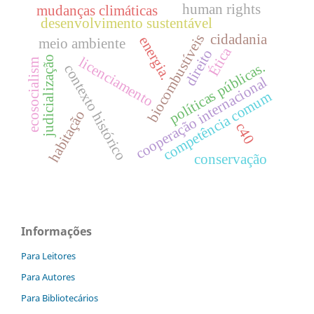
human rights
mudanças climáticas
desenvolvimento sustentável
cidadania
biocombustíveis
energia.
meio ambiente
Ética
direito
licenciamento
judicialização
ecosocialism
políticas públicas.
contexto histórico
cooperação internacional
competência comum
habitação
c40
conservação
Informações
Para Leitores
Para Autores
Para Bibliotecários