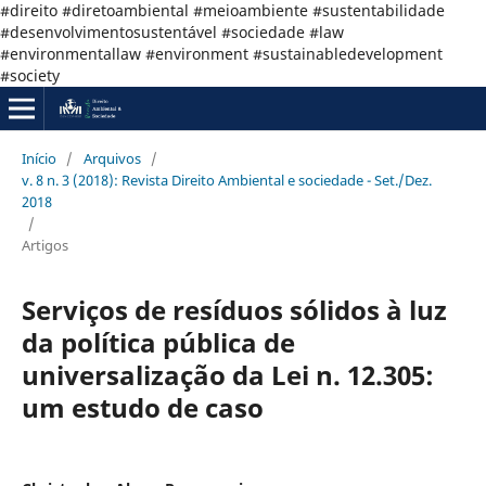
#direito #diretoambiental #meioambiente #sustentabilidade
#desenvolvimentosustentável #sociedade #law
#environmentallaw #environment #sustainabledevelopment
#society
Início
/
Arquivos
/
v. 8 n. 3 (2018): Revista Direito Ambiental e sociedade - Set./Dez.
2018
/
Artigos
Serviços de resíduos sólidos à luz
da política pública de
universalização da Lei n. 12.305:
um estudo de caso