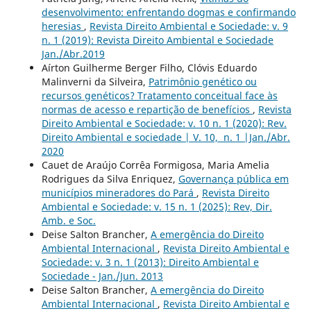
desenvolvimento: enfrentando dogmas e confirmando
heresias
,
Revista Direito Ambiental e Sociedade: v. 9
n. 1 (2019): Revista Direito Ambiental e Sociedade
Jan./Abr.2019
Aírton Guilherme Berger Filho, Clóvis Eduardo
Malinverni da Silveira,
Patrimônio genético ou
recursos genéticos? Tratamento conceitual face às
normas de acesso e repartição de benefícios
,
Revista
Direito Ambiental e Sociedade: v. 10 n. 1 (2020): Rev.
Direito Ambiental e sociedade | V. 10, n. 1 |Jan./Abr.
2020
Cauet de Araújo Corrêa Formigosa, Maria Amelia
Rodrigues da Silva Enriquez,
Governança pública em
municípios mineradores do Pará
,
Revista Direito
Ambiental e Sociedade: v. 15 n. 1 (2025): Rev, Dir.
Amb. e Soc.
Deise Salton Brancher,
A emergência do Direito
Ambiental Internacional
,
Revista Direito Ambiental e
Sociedade: v. 3 n. 1 (2013): Direito Ambiental e
Sociedade - Jan./Jun. 2013
Deise Salton Brancher,
A emergência do Direito
Ambiental Internacional
,
Revista Direito Ambiental e