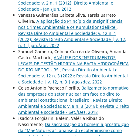
Sociedade: v. 2 n. 1 (2012): Direito Ambiental e
Sociedade - Jan./Jun. 2012
Vanessa Guimarães Caixeta Silva, Tarsis Barreto
Oliveira,
A aplicação do Princípio da Insignificância
nos Crimes Ambientais e os Kumulationsdelikte
,
Revista Direito Ambiental e Sociedade: v. 12 n. 1
(2022): Revista Direito Ambiental e Sociedade | v. 12,
n. 1 | jan./abr. 2022
Samuel Gameiro, Celmar Corrêa de Oliveira, Amanda
Castro Machado,
ANÁLISE DOS INSTRUMENTOS
LEGAIS DE GESTÃO HÍDRICA NA BACIA HIDROGRÁFICA
DO RIO NEGRO - RS
,
Revista Direito Ambiental e
Sociedade: v. 12 n. 3 (2022): Revista Direito Ambiental
e Sociedade | v. 12, n. 3 | ago./dez. 2022
Celso Antonio Pacheco Fiorillo,
Balizamento normativo
das empresas do setor nuclear em face do direito
ambiental constitucional brasileiro
,
Revista Direito
Ambiental e Sociedade: v. 8 n. 3 (2018): Revista Direito
Ambiental e sociedade - Set./Dez. 2018
Isadora Forgiarini Balem, Valéria Ribas do
Nascimento,
Da sacralização do homem à prostituição
da “MãeNatureza”: análise do ecofeminismo como