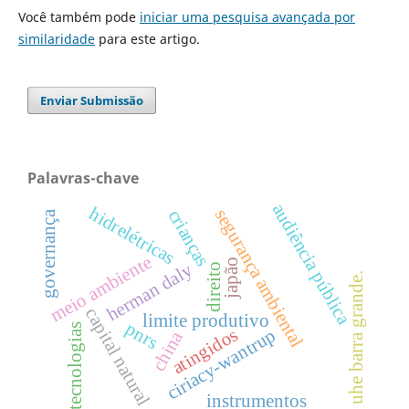
Você também pode
iniciar uma pesquisa avançada por
similaridade
para este artigo.
Enviar Submissão
Palavras-chave
audiência pública
hidrelétricas
segurança ambiental
crianças
governança
meio ambiente
japão
herman daly
direito
uhe barra grande.
capital natural
limite produtivo
pnrs
tecnologias
atingidos
ciriacy-wantrup
china
instrumentos