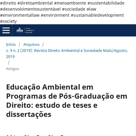
#direito #diretoambiental #meioambiente #sustentabilidade
#desenvolvimentosustentável #sociedade #law
#environmentallaw #environment #sustainabledevelopment
#society
Início
/
Arquivos
/
v. 9 n. 2 (2019): Revista Direito Ambiental e Sociedade Maio/Agosto.
2019
/
Artigos
Educação Ambiental em
Programas de Pós-Graduação em
Direito: estudo de teses e
dissertações