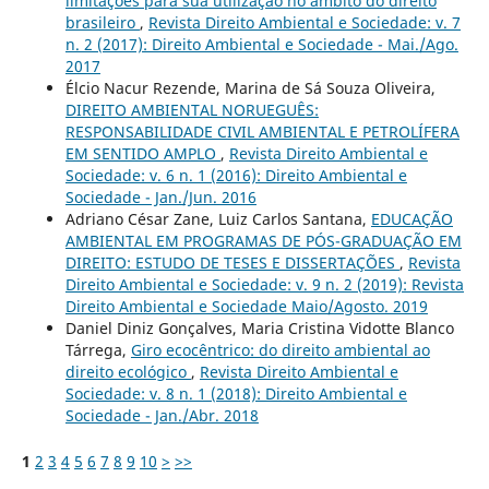
limitações para sua utilização no âmbito do direito
brasileiro
,
Revista Direito Ambiental e Sociedade: v. 7
n. 2 (2017): Direito Ambiental e Sociedade - Mai./Ago.
2017
Élcio Nacur Rezende, Marina de Sá Souza Oliveira,
DIREITO AMBIENTAL NORUEGUÊS:
RESPONSABILIDADE CIVIL AMBIENTAL E PETROLÍFERA
EM SENTIDO AMPLO
,
Revista Direito Ambiental e
Sociedade: v. 6 n. 1 (2016): Direito Ambiental e
Sociedade - Jan./Jun. 2016
Adriano César Zane, Luiz Carlos Santana,
EDUCAÇÃO
AMBIENTAL EM PROGRAMAS DE PÓS-GRADUAÇÃO EM
DIREITO: ESTUDO DE TESES E DISSERTAÇÕES
,
Revista
Direito Ambiental e Sociedade: v. 9 n. 2 (2019): Revista
Direito Ambiental e Sociedade Maio/Agosto. 2019
Daniel Diniz Gonçalves, Maria Cristina Vidotte Blanco
Tárrega,
Giro ecocêntrico: do direito ambiental ao
direito ecológico
,
Revista Direito Ambiental e
Sociedade: v. 8 n. 1 (2018): Direito Ambiental e
Sociedade - Jan./Abr. 2018
1
2
3
4
5
6
7
8
9
10
>
>>