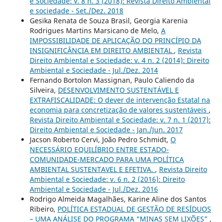
e Sociedade: v. 8 n. 3 (2018): Revista Direito Ambiental
e sociedade - Set./Dez. 2018
Gesika Renata de Souza Brasil, Georgia Karenia
Rodrigues Martins Marsicano de Melo,
A
IMPOSSIBILIDADE DE APLICAÇÃO DO PRINCÍPIO DA
INSIGNIFICÂNCIA EM DIREITO AMBIENTAL
,
Revista
Direito Ambiental e Sociedade: v. 4 n. 2 (2014): Direito
Ambiental e Sociedade - Jul./Dez. 2014
Fernando Bortolon Massignan, Paulo Caliendo da
Silveira,
DESENVOLVIMENTO SUSTENTÁVEL E
EXTRAFISCALIDADE: O dever de intervenção Estatal na
economia para concretização de valores sustentáveis
,
Revista Direito Ambiental e Sociedade: v. 7 n. 1 (2017):
Direito Ambiental e Sociedade - Jan./Jun. 2017
Jacson Roberto Cervi, João Pedro Schmidt,
O
NECESSÁRIO EQUILÍBRIO ENTRE ESTADO-
COMUNIDADE-MERCADO PARA UMA POLÍTICA
AMBIENTAL SUSTENTAVEL E EFETIVA.
,
Revista Direito
Ambiental e Sociedade: v. 6 n. 2 (2016): Direito
Ambiental e Sociedade - Jul./Dez. 2016
Rodrigo Almeida Magalhães, Karine Aline dos Santos
Ribeiro,
POLÍTICA ESTADUAL DE GESTÃO DE RESÍDUOS
– UMA ANÁLISE DO PROGRAMA “MINAS SEM LIXÕES”
,