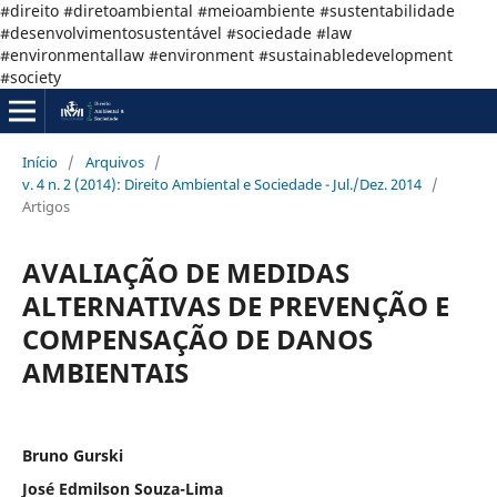
#direito #diretoambiental #meioambiente #sustentabilidade
#desenvolvimentosustentável #sociedade #law
#environmentallaw #environment #sustainabledevelopment
#society
Início
/
Arquivos
/
v. 4 n. 2 (2014): Direito Ambiental e Sociedade - Jul./Dez. 2014
/
Artigos
AVALIAÇÃO DE MEDIDAS
ALTERNATIVAS DE PREVENÇÃO E
COMPENSAÇÃO DE DANOS
AMBIENTAIS
Bruno Gurski
José Edmilson Souza-Lima