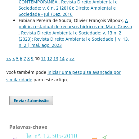
CONTEMPORÂNEA
,
Revista Direito Ambiental e
Sociedade: v. 6 n. 2 (2016): Direito Ambiental e
Sociedade - Jul./Dez. 2016
Fabiana Pereira de Souza, Olivier François Vilpoux,
A
política estadual de recursos hídricos em Mato Grosso
,
Revista Direito Ambiental e Sociedade: v. 13 n. 2
(2023): Revista Direito Ambiental e Sociedade | v. 13,
n. 2 | mai. ago. 2023
<<
<
5
6
7
8
9
10
11
12
13
14
>
>>
Você também pode
iniciar uma pesquisa avançada por
similaridade
para este artigo.
Enviar Submissão
Palavras-chave
lei nº. 12.305/2010