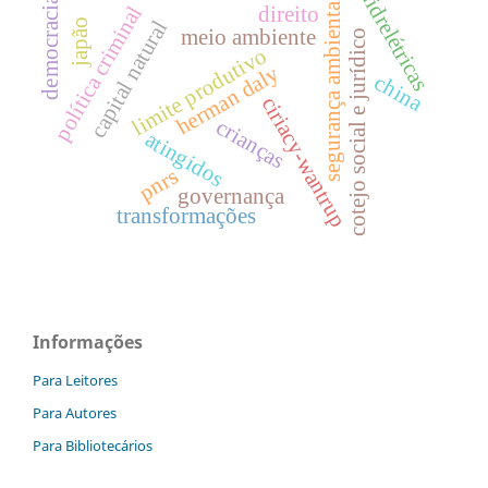
hidrelétricas
democracia
segurança ambiental
política criminal
direito
capital natural
japão
meio ambiente
cotejo social e jurídico
limite produtivo
herman daly
china
ciriacy-wantrup
crianças
atingidos
pnrs
governança
transformações
Informações
Para Leitores
Para Autores
Para Bibliotecários