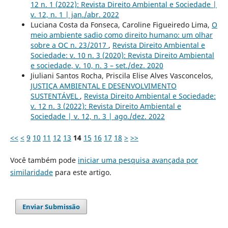
12 n. 1 (2022): Revista Direito Ambiental e Sociedade |
v. 12, n. 1 | jan./abr. 2022
Luciana Costa da Fonseca, Caroline Figueiredo Lima,
O
meio ambiente sadio como direito humano: um olhar
sobre a OC n. 23/2017
,
Revista Direito Ambiental e
Sociedade: v. 10 n. 3 (2020): Revista Direito Ambiental
e sociedade, v. 10, n. 3 – set./dez. 2020
Jiuliani Santos Rocha, Priscila Elise Alves Vasconcelos,
JUSTIÇA AMBIENTAL E DESENVOLVIMENTO
SUSTENTÁVEL
,
Revista Direito Ambiental e Sociedade:
v. 12 n. 3 (2022): Revista Direito Ambiental e
Sociedade | v. 12, n. 3 | ago./dez. 2022
<<
<
9
10
11
12
13
14
15
16
17
18
>
>>
Você também pode
iniciar uma pesquisa avançada por
similaridade
para este artigo.
Enviar Submissão