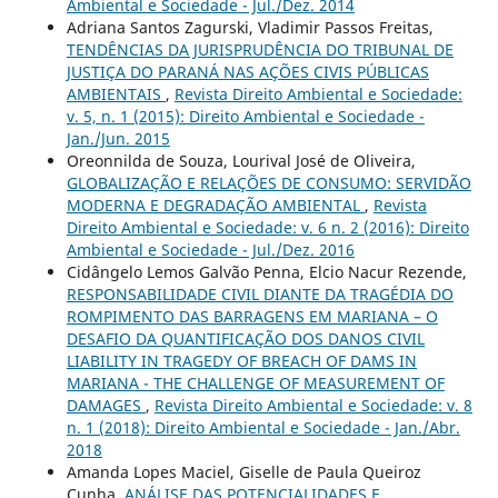
Ambiental e Sociedade - Jul./Dez. 2014
Adriana Santos Zagurski, Vladimir Passos Freitas,
TENDÊNCIAS DA JURISPRUDÊNCIA DO TRIBUNAL DE
JUSTIÇA DO PARANÁ NAS AÇÕES CIVIS PÚBLICAS
AMBIENTAIS
,
Revista Direito Ambiental e Sociedade:
v. 5, n. 1 (2015): Direito Ambiental e Sociedade -
Jan./Jun. 2015
Oreonnilda de Souza, Lourival José de Oliveira,
GLOBALIZAÇÃO E RELAÇÕES DE CONSUMO: SERVIDÃO
MODERNA E DEGRADAÇÃO AMBIENTAL
,
Revista
Direito Ambiental e Sociedade: v. 6 n. 2 (2016): Direito
Ambiental e Sociedade - Jul./Dez. 2016
Cidângelo Lemos Galvão Penna, Elcio Nacur Rezende,
RESPONSABILIDADE CIVIL DIANTE DA TRAGÉDIA DO
ROMPIMENTO DAS BARRAGENS EM MARIANA – O
DESAFIO DA QUANTIFICAÇÃO DOS DANOS CIVIL
LIABILITY IN TRAGEDY OF BREACH OF DAMS IN
MARIANA - THE CHALLENGE OF MEASUREMENT OF
DAMAGES
,
Revista Direito Ambiental e Sociedade: v. 8
n. 1 (2018): Direito Ambiental e Sociedade - Jan./Abr.
2018
Amanda Lopes Maciel, Giselle de Paula Queiroz
Cunha,
ANÁLISE DAS POTENCIALIDADES E