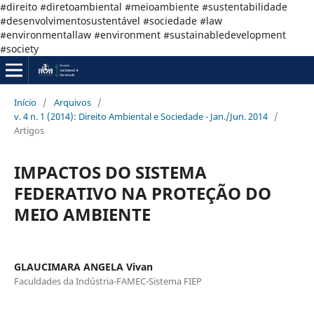
#direito #diretoambiental #meioambiente #sustentabilidade
#desenvolvimentosustentável #sociedade #law
#environmentallaw #environment #sustainabledevelopment
#society
Início
/
Arquivos
/
v. 4 n. 1 (2014): Direito Ambiental e Sociedade - Jan./Jun. 2014
/
Artigos
IMPACTOS DO SISTEMA
FEDERATIVO NA PROTEÇÃO DO
MEIO AMBIENTE
GLAUCIMARA ANGELA Vivan
Faculdades da Indústria-FAMEC-Sistema FIEP