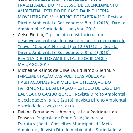
FRAGILIDADES DO PROCESSO DE LICENCIAMENTO
AMBIENTAL: ESTUDO DE CASO DA INDÚSTRIA
MOVELEIRA DO MUNICÍPIO DE ITABIRA-MG
,
Revista
Direito Ambiental e Sociedade: v. 8 n. 1 (2018): Direito
Ambiental e Sociedade - Jan./Abr. 2018
Celso Fiorillo,
O princípio constitucional do
desenvolvimento sustentável em face do denominado
“novo” “Código” Florestal (lei 12.651/12).
,
Revista
Direito Ambiental e Sociedade: v. 8 n. 2 (2018):
REVISTA DIREITO AMBIENTAL E SOCIEDADE -
MAI./AGO. 2018
Micheline Ramos de Oliveira, Eduardo Guerini,
A
IMPLEMENTAÇÃO DAS POLÍTICAS PÚBLICAS
HABITACIONAIS POR MEIO DA UTILIZAÇÃO DO
PATRIMÔNIO DE AFETAÇÃO – ESTUDO DE CASO EM
BALNEÁRIO CAMBORIÚ/SC
,
Revista Direito Ambiental
e Sociedade: v. 8 n. 3 (2018): Revista Direito Ambiental
e sociedade - Set./Dez. 2018
Daiane Fernandes Lahmann, Letícia Rodrigues da
Fonseca,
Proposta de Plano De Ação para a
Estruturação de Conselhos Municipais de Meio
Ambiente
,
Revista Direito Ambiental e Sociedade: v.