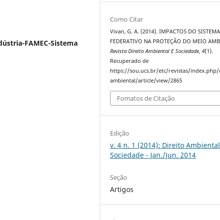
Como Citar
Vivan, G. A. (2014). IMPACTOS DO SISTEM
FEDERATIVO NA PROTEÇÃO DO MEIO AMB
ndústria-FAMEC-Sistema
Revista Direito Ambiental E Sociedade
,
4
(1).
Recuperado de
https://sou.ucs.br/etc/revistas/index.php/
ambiental/article/view/2865
Fomatos de Citação
Edição
v. 4 n. 1 (2014): Direito Ambiental
Sociedade - Jan./Jun. 2014
Seção
Artigos