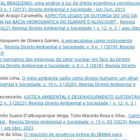
RASILEIRO: Uma análise à luz da órbita econômica constitucio
3 n. 1 (2013): Direito Ambiental e Sociedade - Jan./Jun. 2013
h Araújo Caramello,
ASPECTOS LEGAIS DA OUTORGA DO USO DA
UA NA BACIA HIDROGRÁFICA DO IGARAPÉ D’ALINCOURT
,
Revista
2022): Revista Direito Ambiental e Sociedade | v. 12, n. 3 | ago./dez
Belasquem de Oliveira Gomes,
A agroecologia como instrumento
l
,
Revista Direito Ambiental e Sociedade: v. 9 n. 1 (2019): Revista
19
 normativo das empresas do setor nuclear em face do Direito
sta Direito Ambiental e Sociedade: v. 8 n. 3 (2018): Revista Direito
iredo Lima,
O meio ambiente sadio como direito humano: um olhar
iental e Sociedade: v. 10 n. 3 (2020): Revista Direito Ambiental e
Vasconcelos,
JUSTIÇA AMBIENTAL E DESENVOLVIMENTO SUSTENTÁ
2 n. 3 (2022): Revista Direito Ambiental e Sociedade | v. 12, n. 3 |
ilo Suano D’albuquerque Veiga, Tulio Macedo Rosa e Silva ,
Contr
tal
,
Revista Direito Ambiental e Sociedade: v. 13 n. 03 (2023): Revis
 | set./dez. 2023
é da Silva,
O requisito de anuência prévia do IBAMA para