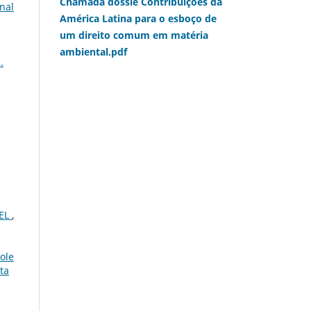
Chamada dossiê Contribuições da
nal
América Latina para o esboço de
um direito comum em matéria
ambiental.pdf
.
VEL
,
ole
ta