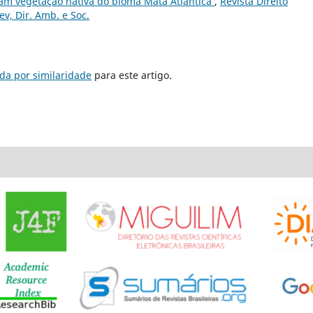
m vegetação nativa do bioma Mata Atlântica
,
Revista Direito
ev, Dir. Amb. e Soc.
da por similaridade
para este artigo.