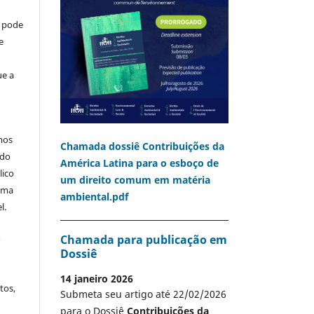
o pode
e
ue a
mos
Chamada dossiê Contribuições da
 do
América Latina para o esboço de
lico
um direito comum em matéria
 uma
ambiental.pdf
l.
A
Chamada para publicação em
Dossiê
14 janeiro 2026
tos,
Submeta seu artigo até 22/02/2026
para o Dossiê
Contribuições da