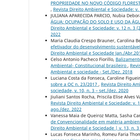
PROPRIEDADE NO NOVO CÓDIGO FLORESTAL B
,
Revista Direito Ambiental e Sociedade: v. 
JULIANA APARECIDA PARCIO, Nubia Debora
ÁGUA: OCUPAÇÃO DO SOLO E USO DA ÁG
Direito Ambiental e Sociedade: v. 12 n. 3 (
2022
Maria Claudia Crespo Brauner, Carolina 
efetivador do desenvolvimento sustentáve
Direito Ambiental e Sociedade Jan./Abr.20
Celso Antonio Pacheco Fiorillo,
Balizamento
Ambiental- Constitucional brasileiro
,
Revi
Ambiental e sociedade - Set./Dez. 2018
Luciana Costa da Fonseca, Caroline Figue
sobre a OC n. 23/2017
,
Revista Direito Amb
sociedade, v. 10, n. 3 – set./dez. 2020
Jiuliani Santos Rocha, Priscila Elise Alves 
Revista Direito Ambiental e Sociedade: v. 1
ago./dez. 2022
Vanessa Maia de Queiroz Matta, Sasha Cam
de Convencionalidade em matéria ambien
Direito Ambiental e Sociedade | v. 13, n. 3
Lucas Fonseca Marinho, Romeu Faria Thom