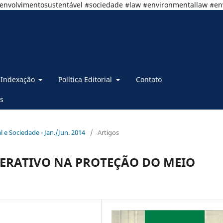
senvolvimentosustentável #sociedade #law #environmentallaw #e
Indexação
Política Editorial
Contato
s
al e Sociedade - Jan./Jun. 2014
/
Artigos
DERATIVO NA PROTEÇÃO DO MEIO