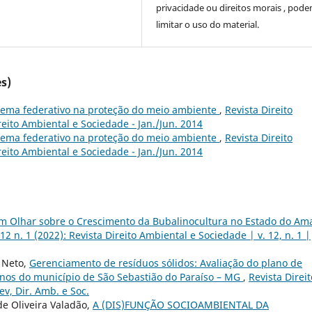
privacidade ou direitos morais , pod
limitar o uso do material.
s)
tema federativo na proteção do meio ambiente
,
Revista Direito
reito Ambiental e Sociedade - Jan./Jun. 2014
tema federativo na proteção do meio ambiente
,
Revista Direito
reito Ambiental e Sociedade - Jan./Jun. 2014
m Olhar sobre o Crescimento da Bubalinocultura no Estado do Am
12 n. 1 (2022): Revista Direito Ambiental e Sociedade | v. 12, n. 1 |
o Neto,
Gerenciamento de resíduos sólidos: Avaliação do plano de
anos do município de São Sebastião do Paraíso – MG
,
Revista Direit
ev, Dir. Amb. e Soc.
de Oliveira Valadão,
A (DIS)FUNÇÃO SOCIOAMBIENTAL DA