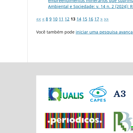
empreendimentos minerários que suprima
Ambiental e Sociedade: v. 14 n. 2 (2024): R
<<
<
8
9
10
11
12
13
14
15
16
17
>
>>
Você também pode
iniciar uma pesquisa avança