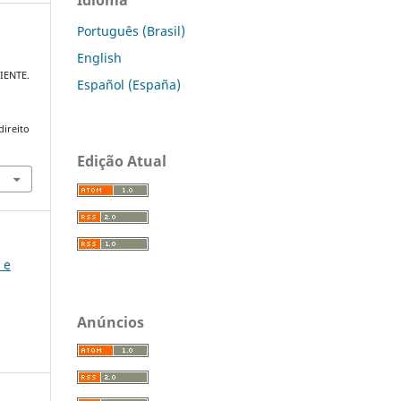
Português (Brasil)
English
A
IENTE.
Español (España)
direito
Edição Atual
 e
Anúncios