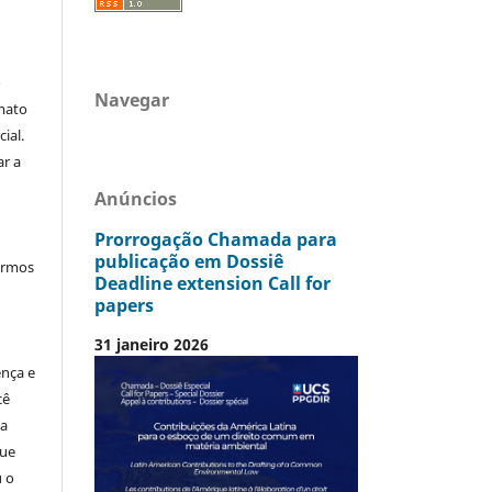
o
Navegar
mato
ial.
ar a
Anúncios
Prorrogação Chamada para
publicação em Dossiê
termos
Deadline extension Call for
papers
31 janeiro 2026
ença e
cê
ia
que
u o