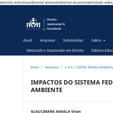
#direito #diretoambiental #meioambiente #sustentabilidade #de
Atual
Arquivos
Submissões
Sobre
Mestrado e Doutorado em Direito
Editora Educ
Início
/
Arquivos
/
v. 4 n. 1 (2014): Direito Ambient
IMPACTOS DO SISTEMA FE
AMBIENTE
GLAUCIMARA ANGELA Vivan