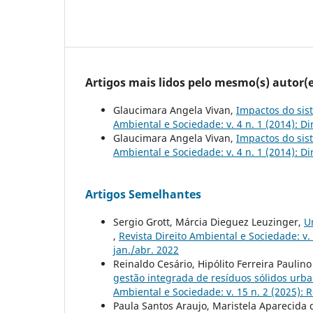
Artigos mais lidos pelo mesmo(s) autor(e
Glaucimara Angela Vivan,
Impactos do sis
Ambiental e Sociedade: v. 4 n. 1 (2014): Di
Glaucimara Angela Vivan,
Impactos do sis
Ambiental e Sociedade: v. 4 n. 1 (2014): Di
Artigos Semelhantes
Sergio Grott, Márcia Dieguez Leuzinger,
U
,
Revista Direito Ambiental e Sociedade: v. 
jan./abr. 2022
Reinaldo Cesário, Hipólito Ferreira Paulin
gestão integrada de resíduos sólidos urb
Ambiental e Sociedade: v. 15 n. 2 (2025): R
Paula Santos Araujo, Maristela Aparecida 