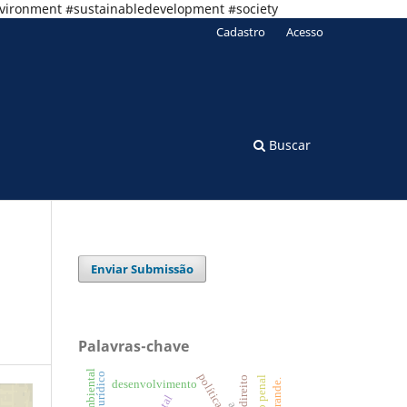
nvironment #sustainabledevelopment #society
Cadastro
Acesso
Buscar
Enviar Submissão
Palavras-chave
direito
direito penal
desenvolvimento