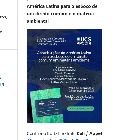
América Latina para o esboço de
um direito comum em matéria
tos,
ambiental
em
s
014
Confira o Edital no link:
Call / Appel