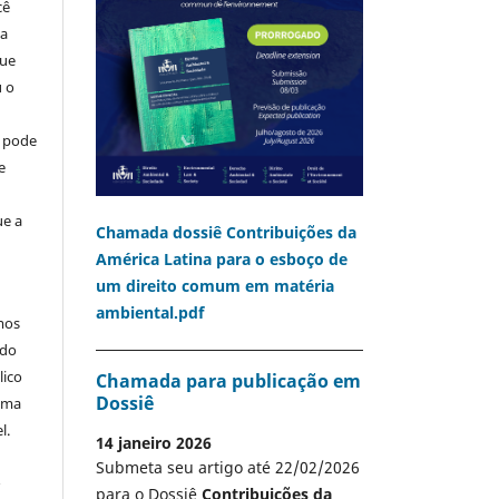
cê
ia
que
u o
o pode
e
ue a
Chamada dossiê Contribuições da
América Latina para o esboço de
um direito comum em matéria
ambiental.pdf
mos
 do
lico
Chamada para publicação em
Dossiê
 uma
l.
14 janeiro 2026
Submeta seu artigo até 22/02/2026
A
para o Dossiê
Contribuições da