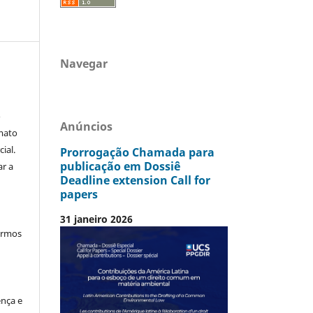
Navegar
o
Anúncios
mato
ial.
Prorrogação Chamada para
publicação em Dossiê
ar a
Deadline extension Call for
papers
31 janeiro 2026
termos
ença e