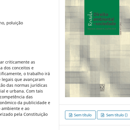
o, poluição
ar criticamente as
ca dos conceitos e
ficamente, o trabalho irá
 e legais que avançaram
ção das normas jurídicas
ial e urbana. Com tais
a competência das
conômico da publicidade e
o ambiente e ao
rizado pela Constituição
Sem título
Sem título ()