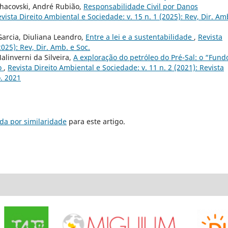
chacovski, André Rubião,
Responsabilidade Civil por Danos
vista Direito Ambiental e Sociedade: v. 15 n. 1 (2025): Rev, Dir. Am
Garcia, Diuliana Leandro,
Entre a lei e a sustentabilidade
,
Revista
2025): Rev, Dir. Amb. e Soc.
linverni da Silveira,
A exploração do petróleo do Pré-Sal: o “Fund
to
,
Revista Direito Ambiental e Sociedade: v. 11 n. 2 (2021): Revista
. 2021
da por similaridade
para este artigo.