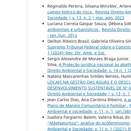
Reginaldo Pereira, Silvana Winckler, Arle
campo teórico do risco
,
Revista Direito Am
Sociedade | v. 13, n. 2 | mai. ago. 2023
Luciana Correia Gaspar Souza, Débora Sot
ambientais e urbanísticos
,
Revista Direito
- Jan./Jun. 2012
Deilton Ribeiro Brasil, Gabriela Oliveira S
Supremo Tribunal Federal sobre o Constit
1 (2024): Rev. Dir. Amb. e Soc.
Sergio Alexandre de Moraes Braga Junior,
Silva,
A Proteção jurídica nacional às abe
Direito Ambiental e Sociedade: v. 14 n. 1 (
Natalia Mascarenhas Simões Bentes, Humbe
LOCAIS NA GESTÃO DAS ÁGUAS E O DES
DESENVOLVIMENTO SUSTENTÁVEL DE Nº 
Direito Ambiental e Sociedade | v. 13, n. 1
Jean Carlos Dias, Ana Carolina Ribeiro,
A a
Plano de Manejo Comunitário e Familiar
,
Ambiental e sociedade, v. 11, n. 1, jan./ab
Isadora Forgiarini Balem, Valéria Ribas d
“MãeNatureza”: análise do ecofeminismo 
Ambiental e Sociedade: v. 11 n. 1 (2021): R