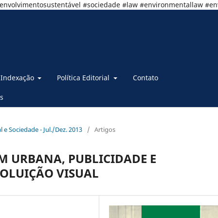
senvolvimentosustentável #sociedade #law #environmentallaw #e
Indexação
Política Editorial
Contato
s
al e Sociedade - Jul./Dez. 2013
/
Artigos
M URBANA, PUBLICIDADE E
OLUIÇÃO VISUAL