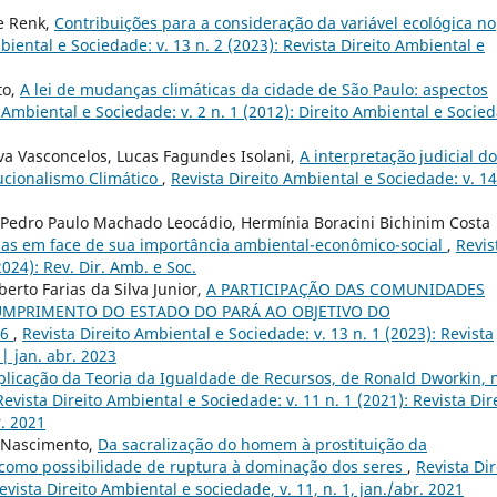
ne Renk,
Contribuições para a consideração da variável ecológica no
biental e Sociedade: v. 13 n. 2 (2023): Revista Direito Ambiental e
to,
A lei de mudanças climáticas da cidade de São Paulo: aspectos
 Ambiental e Sociedade: v. 2 n. 1 (2012): Direito Ambiental e Socie
ilva Vasconcelos, Lucas Fagundes Isolani,
A interpretação judicial do
ucionalismo Climático
,
Revista Direito Ambiental e Sociedade: v. 14
 Pedro Paulo Machado Leocádio, Hermínia Boracini Bichinim Costa
lhas em face de sua importância ambiental-econômico-social
,
Revis
2024): Rev. Dir. Amb. e Soc.
rto Farias da Silva Junior,
A PARTICIPAÇÃO DAS COMUNIDADES
CUMPRIMENTO DO ESTADO DO PARÁ AO OBJETIVO DO
06
,
Revista Direito Ambiental e Sociedade: v. 13 n. 1 (2023): Revista
 | jan. abr. 2023
plicação da Teoria da Igualdade de Recursos, de Ronald Dworkin, 
Revista Direito Ambiental e Sociedade: v. 11 n. 1 (2021): Revista Dir
r. 2021
o Nascimento,
Da sacralização do homem à prostituição da
como possibilidade de ruptura à dominação dos seres
,
Revista Dir
evista Direito Ambiental e sociedade, v. 11, n. 1, jan./abr. 2021