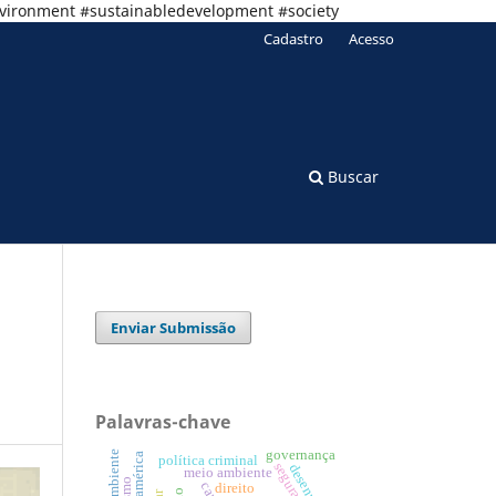
nvironment #sustainabledevelopment #society
Cadastro
Acesso
Buscar
Enviar Submissão
Palavras-chave
governança
política criminal
meio ambiente
direito