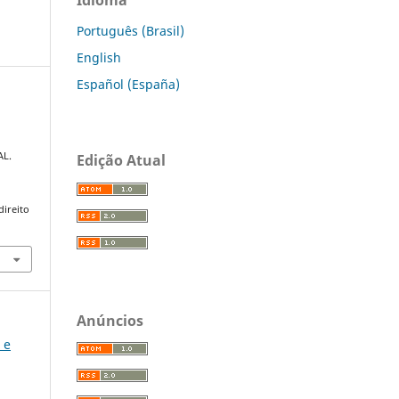
Português (Brasil)
English
Español (España)
AL.
Edição Atual
direito
Anúncios
 e