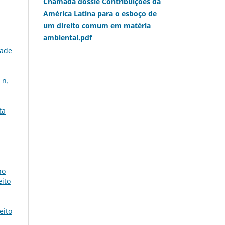
Chamada dossiê Contribuições da
América Latina para o esboço de
um direito comum em matéria
ambiental.pdf
dade
 n.
ta
no
eito
eito