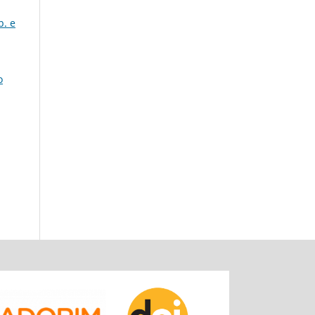
b. e
o