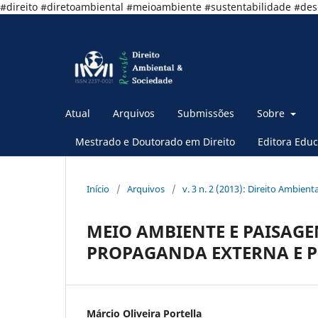
#direito #diretoambiental #meioambiente #sustentabilidade #de
Atual
Arquivos
Submissões
Sobre
Mestrado e Doutorado em Direito
Editora Educ
Início
/
Arquivos
/
v. 3 n. 2 (2013): Direito Ambient
MEIO AMBIENTE E PAISAGE
PROPAGANDA EXTERNA E P
Márcio Oliveira Portella