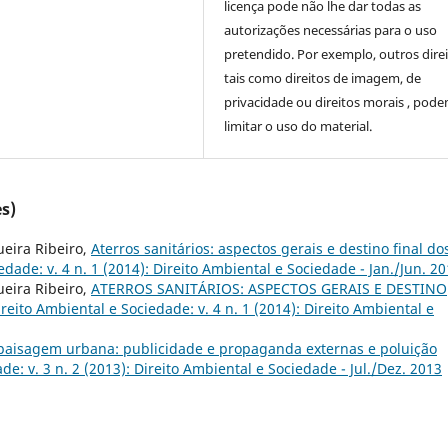
licença pode não lhe dar todas as
autorizações necessárias para o uso
pretendido. Por exemplo, outros direi
tais como direitos de imagem, de
privacidade ou direitos morais , pod
limitar o uso do material.
s)
ueira Ribeiro,
Aterros sanitários: aspectos gerais e destino final do
edade: v. 4 n. 1 (2014): Direito Ambiental e Sociedade - Jan./Jun. 2
ueira Ribeiro,
ATERROS SANITÁRIOS: ASPECTOS GERAIS E DESTINO
ireito Ambiental e Sociedade: v. 4 n. 1 (2014): Direito Ambiental e
paisagem urbana: publicidade e propaganda externas e poluição
de: v. 3 n. 2 (2013): Direito Ambiental e Sociedade - Jul./Dez. 2013