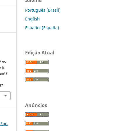
Português (Brasil)
English
Español (España)
Edição Atual
ório
s à
ntal E
17
Anúncios
 Soc.