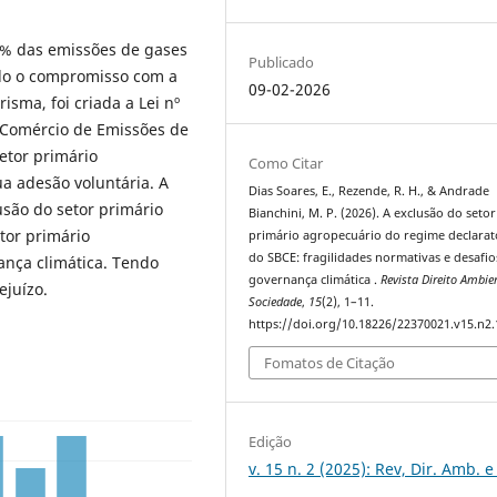
5% das emissões de gases
Publicado
mido o compromisso com a
09-02-2026
isma, foi criada a Lei nº
e Comércio de Emissões de
etor primário
Como Citar
a adesão voluntária. A
Dias Soares, E., Rezende, R. H., & Andrade
usão do setor primário
Bianchini, M. P. (2026). A exclusão do setor
tor primário
primário agropecuário do regime declarat
do SBCE: fragilidades normativas e desafio
ança climática. Tendo
governança climática .
Revista Direito Ambie
ejuízo.
Sociedade
,
15
(2), 1–11.
https://doi.org/10.18226/22370021.v15.n2.
Fomatos de Citação
Edição
v. 15 n. 2 (2025): Rev, Dir. Amb. e