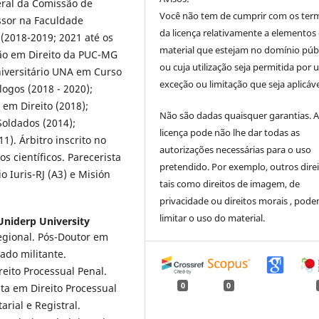
eral da Comissão de
Você não tem de cumprir com os ter
ssor na Faculdade
da licença relativamente a elementos
2018-2019; 2021 até os
material que estejam no domínio púb
ção em Direito da PUC-MG
ou cuja utilização seja permitida por
Universitário UNA em Curso
exceção ou limitação que seja aplicáve
ogos (2018 - 2020);
em Direito (2018);
Não são dadas quaisquer garantias. 
oldados (2014);
licença pode não lhe dar todas as
). Árbitro inscrito no
autorizações necessárias para o uso
os científicos. Parecerista
pretendido. Por exemplo, outros direi
 Iuris-RJ (A3) e Misión
tais como direitos de imagem, de
privacidade ou direitos morais , pod
limitar o uso do material.
niderp University
gional. Pós-Doutor em
ado militante.
reito Processual Penal.
0
0
sta em Direito Processual
rial e Registral.