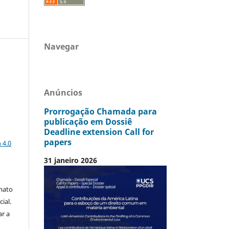
Navegar
Anúncios
Prorrogação Chamada para
publicação em Dossiê
Deadline extension Call for
a
papers
 4.0
31 janeiro 2026
o
mato
ial.
ar a