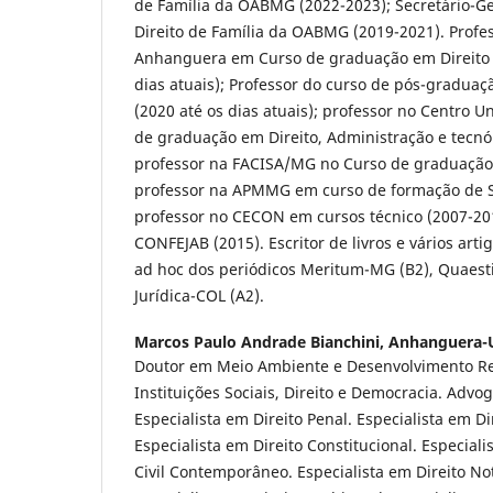
de Família da OABMG (2022-2023); Secretário-G
Direito de Família da OABMG (2019-2021). Profe
Anhanguera em Curso de graduação em Direito (
dias atuais); Professor do curso de pós-gradua
(2020 até os dias atuais); professor no Centro 
de graduação em Direito, Administração e tecnól
professor na FACISA/MG no Curso de graduação 
professor na APMMG em curso de formação de S
professor no CECON em cursos técnico (2007-2011
CONFEJAB (2015). Escritor de livros e vários artig
ad hoc dos periódicos Meritum-MG (B2), Quaestio
Jurídica-COL (A2).
Marcos Paulo Andrade Bianchini,
Anhanguera-U
Doutor em Meio Ambiente e Desenvolvimento Re
Instituições Sociais, Direito e Democracia. Advog
Especialista em Direito Penal. Especialista em Di
Especialista em Direito Constitucional. Especiali
Civil Contemporâneo. Especialista em Direito Nota