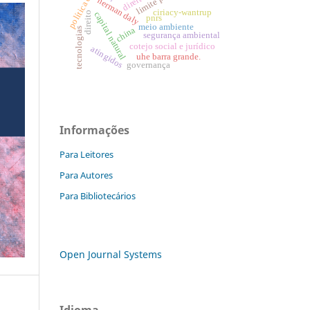
política criminal
herman daly
ciriacy-wantrup
direito
capital natural
pnrs
meio ambiente
china
tecnologias
segurança ambiental
cotejo social e jurídico
atingidos
uhe barra grande.
governança
Informações
Para Leitores
Para Autores
Para Bibliotecários
Open Journal Systems
Idioma