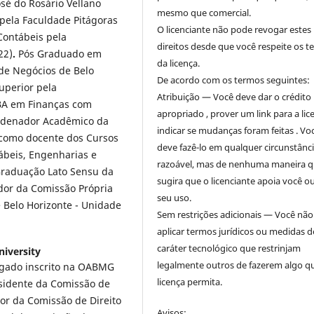
sé do Rosário Vellano
mesmo que comercial.
pela Faculdade Pitágoras
O licenciante não pode revogar estes
Contábeis pela
direitos desde que você respeite os 
22)
.
Pós Graduado em
da licença.
de Negócios de Belo
De acordo com os termos seguintes:
uperior pela
Atribuição — Você deve dar o crédito
BA em Finanças com
apropriado , prover um link para a lic
rdenador Acadêmico da
indicar se mudanças foram feitas . Vo
como docente dos Cursos
deve fazê-lo em qualquer circunstânc
ábeis, Engenharias e
razoável, mas de nenhuma maneira 
Graduação Lato Sensu da
sugira que o licenciante apoia você o
dor da Comissão Própria
seu uso.
 Belo Horizonte - Unidade
Sem restrições adicionais — Você nã
aplicar termos jurídicos ou medidas d
caráter tecnológico que restrinjam
iversity
legalmente outros de fazerem algo q
vogado inscrito na OABMG
licença permita.
sidente da Comissão de
or da Comissão de Direito
Avisos: