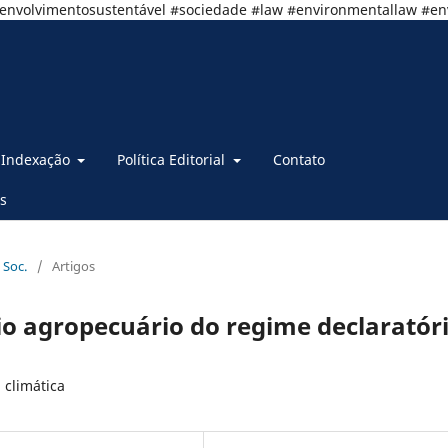
senvolvimentosustentável #sociedade #law #environmentallaw #e
Indexação
Política Editorial
Contato
s
 Soc.
/
Artigos
io agropecuário do regime declaratór
 climática