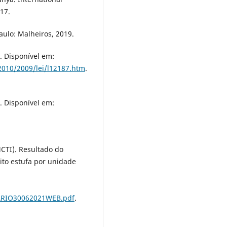
17.
Paulo: Malheiros, 2019.
. Disponível em:
-2010/2009/lei/l12187.htm
.
. Disponível em:
.
MCTI). Resultado do
ito estufa por unidade
ARIO30062021WEB.pdf
.