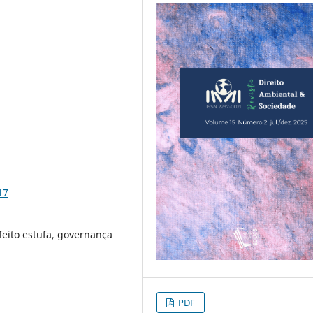
17
feito estufa, governança
PDF