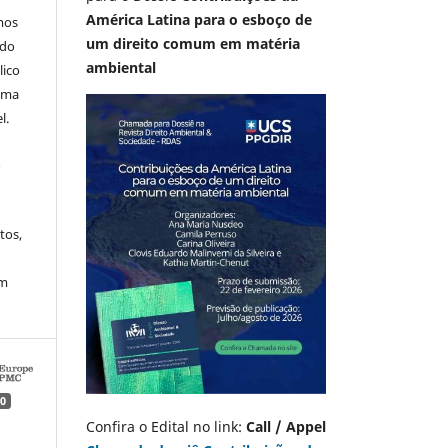
América Latina para o esboço de
mos
um direito comum em matéria
 do
ambiental
lico
 uma
l.
A
tos,
em
0
Confira o Edital no link:
Call / Appel