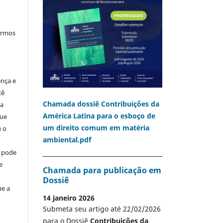
termos
ença e
cê
Chamada dossiê Contribuições da
ia
América Latina para o esboço de
que
um direito comum em matéria
u o
ambiental.pdf
o pode
e
Chamada para publicação em
Dossiê
ue a
14 janeiro 2026
Submeta seu artigo até 22/02/2026
para o Dossiê
Contribuições da