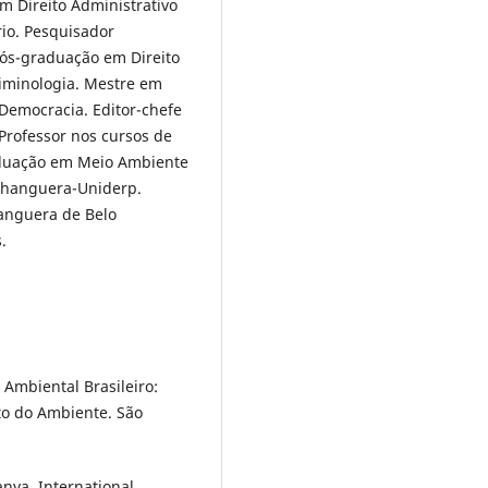
em Direito Administrativo
rio. Pesquisador
Pós-graduação em Direito
riminologia. Mestre em
e Democracia. Editor-chefe
 Professor nos cursos de
duação em Meio Ambiente
nhanguera-Uniderp.
hanguera de Belo
.
 Ambiental Brasileiro:
ito do Ambiente. São
anya. International