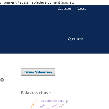
nvironment #sustainabledevelopment #society
Cadastro
Acesso
Buscar
Enviar Submissão
io
Palavras-chave
participação popular
limite produtivo
direito penal
japão