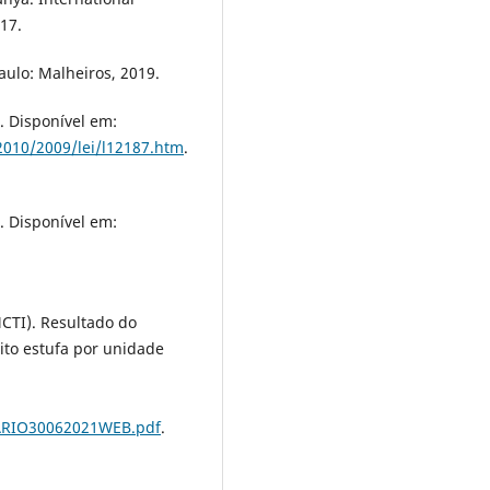
17.
Paulo: Malheiros, 2019.
. Disponível em:
-2010/2009/lei/l12187.htm
.
. Disponível em:
.
MCTI). Resultado do
ito estufa por unidade
ARIO30062021WEB.pdf
.