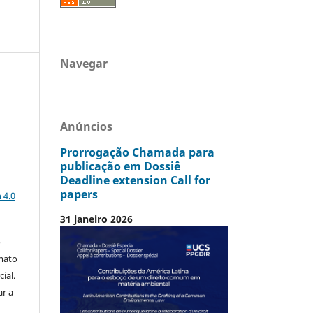
Navegar
Anúncios
Prorrogação Chamada para
publicação em Dossiê
Deadline extension Call for
a
papers
 4.0
31 janeiro 2026
o
mato
ial.
ar a