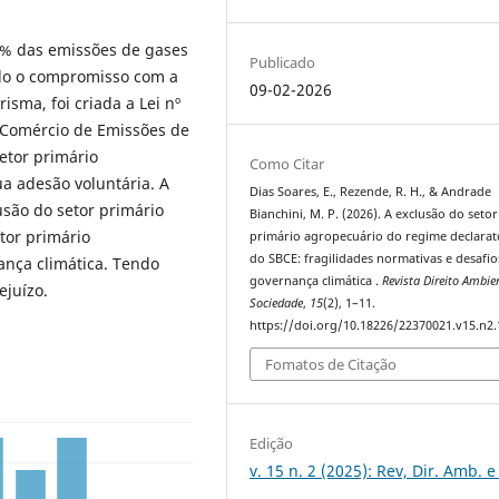
5% das emissões de gases
Publicado
mido o compromisso com a
09-02-2026
isma, foi criada a Lei nº
e Comércio de Emissões de
etor primário
Como Citar
a adesão voluntária. A
Dias Soares, E., Rezende, R. H., & Andrade
usão do setor primário
Bianchini, M. P. (2026). A exclusão do setor
tor primário
primário agropecuário do regime declarat
do SBCE: fragilidades normativas e desafio
ança climática. Tendo
governança climática .
Revista Direito Ambie
ejuízo.
Sociedade
,
15
(2), 1–11.
https://doi.org/10.18226/22370021.v15.n2.
Fomatos de Citação
Edição
v. 15 n. 2 (2025): Rev, Dir. Amb. e