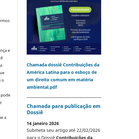
termos
ença e
cê
Chamada dossiê Contribuições da
ia
América Latina para o esboço de
que
um direito comum em matéria
u o
ambiental.pdf
o pode
e
Chamada para publicação em
Dossiê
ue a
14 janeiro 2026
Submeta seu artigo até 22/02/2026
para o Dossiê
Contribuições da