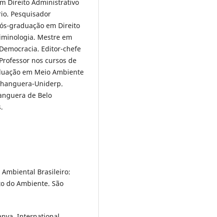
em Direito Administrativo
rio. Pesquisador
Pós-graduação em Direito
riminologia. Mestre em
e Democracia. Editor-chefe
 Professor nos cursos de
duação em Meio Ambiente
nhanguera-Uniderp.
hanguera de Belo
.
 Ambiental Brasileiro:
ito do Ambiente. São
anya. International