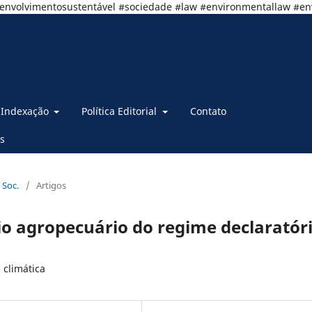
senvolvimentosustentável #sociedade #law #environmentallaw #e
Indexação
Política Editorial
Contato
s
 Soc.
/
Artigos
io agropecuário do regime declaratór
 climática