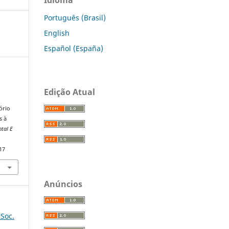
Português (Brasil)
English
Español (España)
Edição Atual
ório
s à
ntal E
17
Anúncios
 Soc.