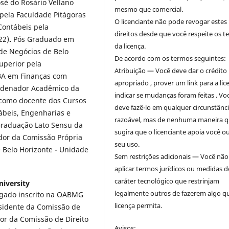
sé do Rosário Vellano
mesmo que comercial.
pela Faculdade Pitágoras
O licenciante não pode revogar estes
Contábeis pela
direitos desde que você respeite os 
22)
.
Pós Graduado em
da licença.
de Negócios de Belo
De acordo com os termos seguintes:
uperior pela
Atribuição — Você deve dar o crédito
BA em Finanças com
apropriado , prover um link para a lic
rdenador Acadêmico da
indicar se mudanças foram feitas . Vo
como docente dos Cursos
deve fazê-lo em qualquer circunstânc
ábeis, Engenharias e
razoável, mas de nenhuma maneira 
Graduação Lato Sensu da
sugira que o licenciante apoia você o
dor da Comissão Própria
seu uso.
 Belo Horizonte - Unidade
Sem restrições adicionais — Você nã
aplicar termos jurídicos ou medidas d
caráter tecnológico que restrinjam
iversity
legalmente outros de fazerem algo q
vogado inscrito na OABMG
licença permita.
sidente da Comissão de
or da Comissão de Direito
Avisos: