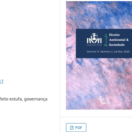
17
feito estufa, governança
PDF