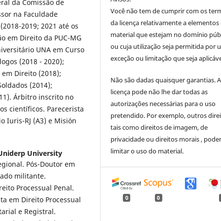
eral da Comissão de
Você não tem de cumprir com os ter
ssor na Faculdade
da licença relativamente a elementos
2018-2019; 2021 até os
material que estejam no domínio púb
ção em Direito da PUC-MG
ou cuja utilização seja permitida por
Universitário UNA em Curso
exceção ou limitação que seja aplicáve
ogos (2018 - 2020);
em Direito (2018);
Não são dadas quaisquer garantias. 
oldados (2014);
licença pode não lhe dar todas as
). Árbitro inscrito no
autorizações necessárias para o uso
os científicos. Parecerista
pretendido. Por exemplo, outros direi
 Iuris-RJ (A3) e Misión
tais como direitos de imagem, de
privacidade ou direitos morais , pod
limitar o uso do material.
niderp University
gional. Pós-Doutor em
ado militante.
reito Processual Penal.
0
0
sta em Direito Processual
rial e Registral.