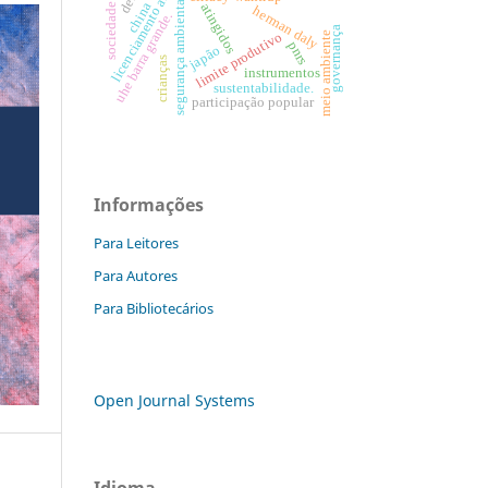
licenciamento ambiental
sociedade de risco
segurança ambiental
china
atingidos
herman daly
uhe barra grande.
governança
meio ambiente
limite produtivo
pnrs
japão
crianças
instrumentos
sustentabilidade.
participação popular
Informações
Para Leitores
Para Autores
Para Bibliotecários
Open Journal Systems
Idioma