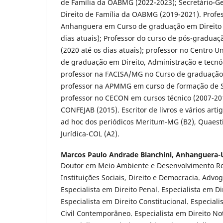
de Família da OABMG (2022-2023); Secretário-G
Direito de Família da OABMG (2019-2021). Profe
Anhanguera em Curso de graduação em Direito (
dias atuais); Professor do curso de pós-gradua
(2020 até os dias atuais); professor no Centro 
de graduação em Direito, Administração e tecnól
professor na FACISA/MG no Curso de graduação 
professor na APMMG em curso de formação de S
professor no CECON em cursos técnico (2007-2011
CONFEJAB (2015). Escritor de livros e vários artig
ad hoc dos periódicos Meritum-MG (B2), Quaestio
Jurídica-COL (A2).
Marcos Paulo Andrade Bianchini,
Anhanguera-U
Doutor em Meio Ambiente e Desenvolvimento Re
Instituições Sociais, Direito e Democracia. Advog
Especialista em Direito Penal. Especialista em Di
Especialista em Direito Constitucional. Especiali
Civil Contemporâneo. Especialista em Direito Nota