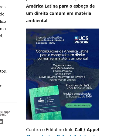
América Latina para o esboço de
mos
um direito comum em matéria
 do
ambiental
lico
 uma
l.
A
tos,
em
0
Confira o Edital no link:
Call / Appel