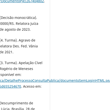
carDocumentoPje/267404802
.
(Decisão monocrática).
0000/RS. Relatora Juíza
 de agosto de 2023.
(4. Turma). Agravo de
elatora Des. Fed. Vânia
de 2021.
(3. Turma). Apelação Cível
. Rogério de Meneses
isponível em:
Publica/DetalheProcessoConsultaPublica/documentoSemLoginHTML.s
6d655254670
. Acesso em:
e Descumprimento de
úcia. Brasília, 28 de