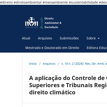
#direito #diretoambiental #meioambiente #sustentabilidade #de
Atual
Arquivos
Submissões
Sobre
Mestrado e Doutorado em Direito
Editora Educ
Início
/
Arquivos
/
v. 14 n. 2 (2024): Rev, Dir. Amb. e
A aplicação do Controle de
Superiores e Tribunais Reg
direito climático