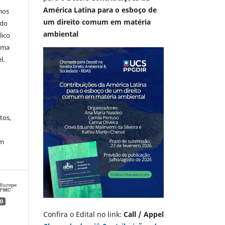
América Latina para o esboço de
mos
um direito comum em matéria
 do
ambiental
lico
 uma
l.
A
tos,
em
0
Confira o Edital no link:
Call / Appel