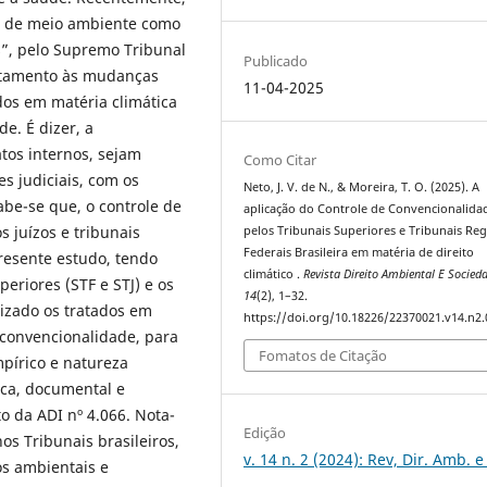
a de meio ambiente como
s”, pelo Supremo Tribunal
Publicado
entamento às mudanças
11-04-2025
dos em matéria climática
e. É dizer, a
atos internos, sejam
Como Citar
s judiciais, com os
Neto, J. V. de N., & Moreira, T. O. (2025). A
Sabe-se que, o controle de
aplicação do Controle de Convencionalida
 juízos e tribunais
pelos Tribunais Superiores e Tribunais Reg
Federais Brasileira em matéria de direito
presente estudo, tendo
climático .
Revista Direito Ambiental E Socied
periores (STF e STJ) e os
14
(2), 1–32.
lizado os tratados em
https://doi.org/10.18226/22370021.v14.n2.
convencionalidade, para
Fomatos de Citação
pírico e natureza
fica, documental e
o da ADI nº 4.066. Nota-
Edição
s Tribunais brasileiros,
v. 14 n. 2 (2024): Rev, Dir. Amb. e
dos ambientais e