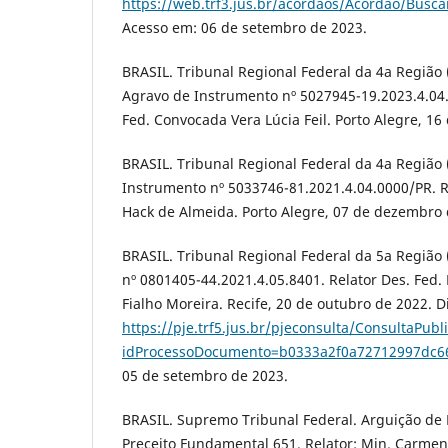
https://web.trf3.jus.br/acordaos/Acordao/Bus
Acesso em: 06 de setembro de 2023.
BRASIL. Tribunal Regional Federal da 4a Região 
Agravo de Instrumento nº 5027945-19.2023.4.04.
Fed. Convocada Vera Lúcia Feil. Porto Alegre, 16
BRASIL. Tribunal Regional Federal da 4a Região 
Instrumento nº 5033746-81.2021.4.04.0000/PR. R
Hack de Almeida. Porto Alegre, 07 de dezembro 
BRASIL. Tribunal Regional Federal da 5a Região 
nº 0801405-44.2021.4.05.8401. Relator Des. Fed
Fialho Moreira. Recife, 20 de outubro de 2022. D
https://pje.trf5.jus.br/pjeconsulta/Consulta
idProcessoDocumento=b0333a2f0a72712997dc6
05 de setembro de 2023.
BRASIL. Supremo Tribunal Federal. Arguição d
Preceito Fundamental 651. Relator: Min. Carmen L