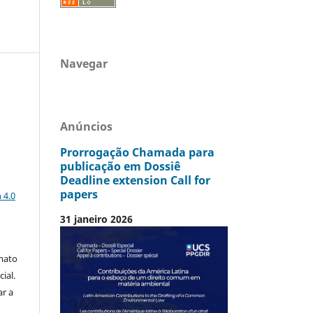
Navegar
Anúncios
Prorrogação Chamada para
publicação em Dossiê
Deadline extension Call for
a
papers
 4.0
31 janeiro 2026
o
mato
ial.
ar a