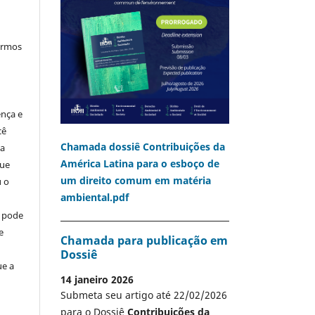
termos
ença e
cê
Chamada dossiê Contribuições da
ia
América Latina para o esboço de
que
um direito comum em matéria
u o
ambiental.pdf
o pode
e
Chamada para publicação em
Dossiê
ue a
14 janeiro 2026
Submeta seu artigo até 22/02/2026
para o Dossiê
Contribuições da