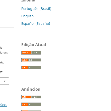
Português (Brasil)
English
Español (España)
Edição Atual
de
ionais
ade
,
07
Anúncios
 Soc.