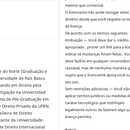
mesmo que comercial.
O licenciante não pode revogar estes
direitos desde que você respeite os 
da licença.
De acordo com os termos seguintes:
Atribuição — Você deve dar o crédito
apropriado , prover um link para a lic
indicar se mudanças foram feitas . Vo
deve fazê-lo em qualquer circunstânc
razoável, mas de nenhuma maneira 
e do Norte (Graduação e
sugira que o licenciante apoia você o
versidade do País Basco
seu uso.
rando em Direito pela
Sem restrições adicionais — Você nã
stigação na Universidad
aplicar termos jurídicos ou medidas d
ama de Pós-Graduação em
caráter tecnológico que restrinjam
 Direito Privado da UFRN.
legalmente outros de fazerem algo q
leira de Direito
licença permita.
itante da Universidade
e Direito Internacional
Avisos: