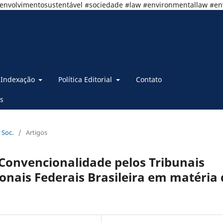
senvolvimentosustentável #sociedade #law #environmentallaw #e
Indexação
Política Editorial
Contato
s
 Soc.
/
Artigos
 Convencionalidade pelos Tribunais
ionais Federais Brasileira em matéria 