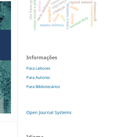
direito penal
uhe barra grande.
cotejo social e jurídico
meio ambiente
capital natural
governança
ciriacy-wantrup
japão
crianças
instrumentos
atingidos
china
direito
pnrs
herman daly
matriz elétrica
Informações
Para Leitores
Para Autores
Para Bibliotecários
Open Journal Systems
Idioma