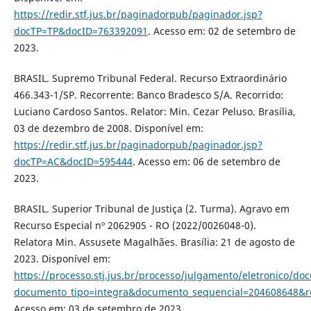
https://redir.stf.jus.br/paginadorpub/paginador.jsp?
docTP=TP&docID=763392091
. Acesso em: 02 de setembro de
2023.
BRASIL. Supremo Tribunal Federal. Recurso Extraordinário
466.343-1/SP. Recorrente: Banco Bradesco S/A. Recorrido:
Luciano Cardoso Santos. Relator: Min. Cezar Peluso. Brasília,
03 de dezembro de 2008. Disponível em:
https://redir.stf.jus.br/paginadorpub/paginador.jsp?
docTP=AC&docID=595444
. Acesso em: 06 de setembro de
2023.
BRASIL. Superior Tribunal de Justiça (2. Turma). Agravo em
Recurso Especial nº 2062905 - RO (2022/0026048-0).
Relatora Min. Assusete Magalhães. Brasília: 21 de agosto de
2023. Disponível em:
https://processo.stj.jus.br/processo/julgamento/eletronico/d
documento_tipo=integra&documento_sequencial=204608648&
Acesso em: 03 de setembro de 2023.