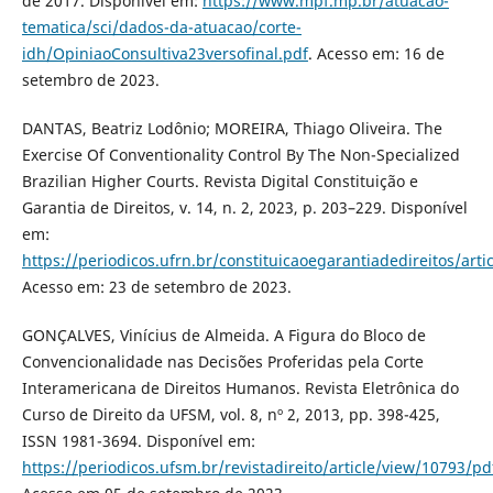
de 2017. Disponível em:
https://www.mpf.mp.br/atuacao-
tematica/sci/dados-da-atuacao/corte-
idh/OpiniaoConsultiva23versofinal.pdf
. Acesso em: 16 de
setembro de 2023.
DANTAS, Beatriz Lodônio; MOREIRA, Thiago Oliveira. The
Exercise Of Conventionality Control By The Non-Specialized
Brazilian Higher Courts. Revista Digital Constituição e
Garantia de Direitos, v. 14, n. 2, 2023, p. 203–229. Disponível
em:
https://periodicos.ufrn.br/constituicaoegarantiadedireitos/art
Acesso em: 23 de setembro de 2023.
GONÇALVES, Vinícius de Almeida. A Figura do Bloco de
Convencionalidade nas Decisões Proferidas pela Corte
Interamericana de Direitos Humanos. Revista Eletrônica do
Curso de Direito da UFSM, vol. 8, nº 2, 2013, pp. 398-425,
ISSN 1981-3694. Disponível em:
https://periodicos.ufsm.br/revistadireito/article/view/10793/pd