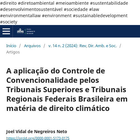
#direito #diretoambiental #meioambiente #sustentabilidade
#desenvolvimentosustentável #sociedade #law
#environmentallaw #environment #sustainabledevelopment
#society
Início
/
Arquivos
/
v. 14 n. 2 (2024): Rev, Dir. Amb. e Soc.
/
Artigos
A aplicação do Controle de
Convencionalidade pelos
Tribunais Superiores e Tribunais
Regionais Federais Brasileira em
matéria de direito climático
Joel Vidal de Negreiros Neto
https://orcid.org/0000-0001-5173-0175