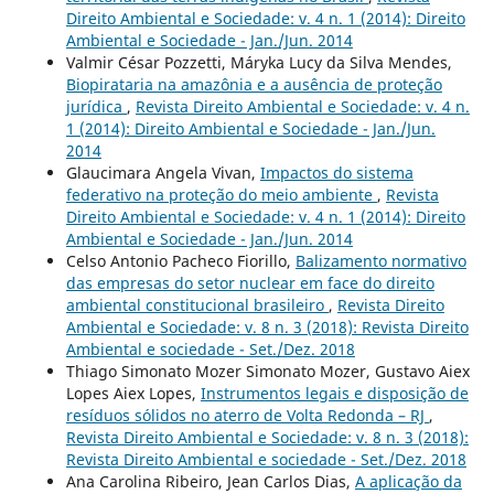
Direito Ambiental e Sociedade: v. 4 n. 1 (2014): Direito
Ambiental e Sociedade - Jan./Jun. 2014
Valmir César Pozzetti, Máryka Lucy da Silva Mendes,
Biopirataria na amazônia e a ausência de proteção
jurídica
,
Revista Direito Ambiental e Sociedade: v. 4 n.
1 (2014): Direito Ambiental e Sociedade - Jan./Jun.
2014
Glaucimara Angela Vivan,
Impactos do sistema
federativo na proteção do meio ambiente
,
Revista
Direito Ambiental e Sociedade: v. 4 n. 1 (2014): Direito
Ambiental e Sociedade - Jan./Jun. 2014
Celso Antonio Pacheco Fiorillo,
Balizamento normativo
das empresas do setor nuclear em face do direito
ambiental constitucional brasileiro
,
Revista Direito
Ambiental e Sociedade: v. 8 n. 3 (2018): Revista Direito
Ambiental e sociedade - Set./Dez. 2018
Thiago Simonato Mozer Simonato Mozer, Gustavo Aiex
Lopes Aiex Lopes,
Instrumentos legais e disposição de
resíduos sólidos no aterro de Volta Redonda – RJ
,
Revista Direito Ambiental e Sociedade: v. 8 n. 3 (2018):
Revista Direito Ambiental e sociedade - Set./Dez. 2018
Ana Carolina Ribeiro, Jean Carlos Dias,
A aplicação da