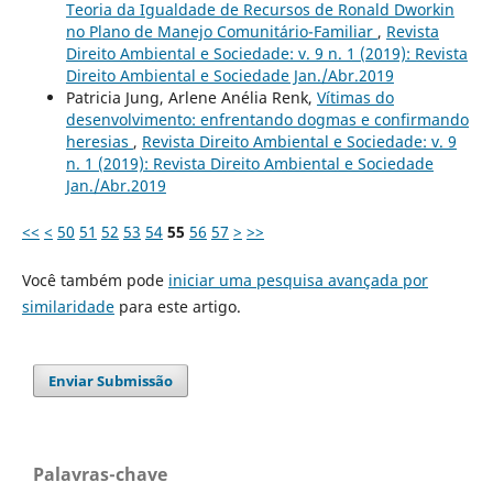
Teoria da Igualdade de Recursos de Ronald Dworkin
no Plano de Manejo Comunitário-Familiar
,
Revista
Direito Ambiental e Sociedade: v. 9 n. 1 (2019): Revista
Direito Ambiental e Sociedade Jan./Abr.2019
Patricia Jung, Arlene Anélia Renk,
Vítimas do
desenvolvimento: enfrentando dogmas e confirmando
heresias
,
Revista Direito Ambiental e Sociedade: v. 9
n. 1 (2019): Revista Direito Ambiental e Sociedade
Jan./Abr.2019
<<
<
50
51
52
53
54
55
56
57
>
>>
Você também pode
iniciar uma pesquisa avançada por
similaridade
para este artigo.
Enviar Submissão
Palavras-chave