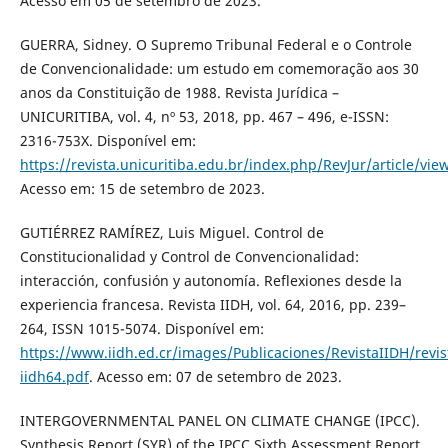
Acesso em 05 de setembro de 2023.
GUERRA, Sidney. O Supremo Tribunal Federal e o Controle
de Convencionalidade: um estudo em comemoração aos 30
anos da Constituição de 1988. Revista Jurídica –
UNICURITIBA, vol. 4, nº 53, 2018, pp. 467 – 496, e-ISSN:
2316-753X. Disponível em:
https://revista.unicuritiba.edu.br/index.php/RevJur/article/v
Acesso em: 15 de setembro de 2023.
GUTIÉRREZ RAMÍREZ, Luis Miguel. Control de
Constitucionalidad y Control de Convencionalidad:
interacción, confusión y autonomía. Reflexiones desde la
experiencia francesa. Revista IIDH, vol. 64, 2016, pp. 239–
264, ISSN 1015-5074. Disponível em:
https://www.iidh.ed.cr/images/Publicaciones/RevistaIIDH/revis
iidh64.pdf
. Acesso em: 07 de setembro de 2023.
INTERGOVERNMENTAL PANEL ON CLIMATE CHANGE (IPCC).
Synthesis Report (SYR) of the IPCC Sixth Assessment Report