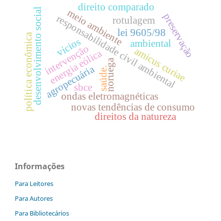
direito comparado
desenvolvimento social
meio ambiente
preservação
responsabilidade civil ambiental
rotulagem
lei 9605/98
política econômica
vícios
ambiental
intervenção
amicus curiae
energia eólica
noruega
agropecuária
saúde.
sbce
ondas eletromagnéticas
novas tendências de consumo
direitos da natureza
Informações
Para Leitores
Para Autores
Para Bibliotecários