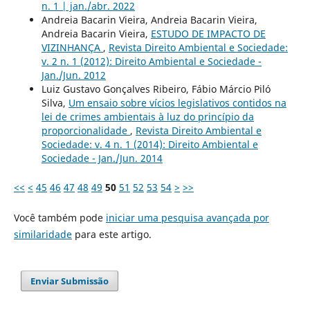
n. 1 | jan./abr. 2022
Andreia Bacarin Vieira, Andreia Bacarin Vieira,
Andreia Bacarin Vieira,
ESTUDO DE IMPACTO DE
VIZINHANÇA
,
Revista Direito Ambiental e Sociedade:
v. 2 n. 1 (2012): Direito Ambiental e Sociedade -
Jan./Jun. 2012
Luiz Gustavo Gonçalves Ribeiro, Fábio Márcio Piló
Silva,
Um ensaio sobre vícios legislativos contidos na
lei de crimes ambientais à luz do princípio da
proporcionalidade
,
Revista Direito Ambiental e
Sociedade: v. 4 n. 1 (2014): Direito Ambiental e
Sociedade - Jan./Jun. 2014
<<
<
45
46
47
48
49
50
51
52
53
54
>
>>
Você também pode
iniciar uma pesquisa avançada por
similaridade
para este artigo.
Enviar Submissão