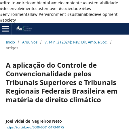
#direito #diretoambiental #meioambiente #sustentabilidade
#desenvolvimentosustentável #sociedade #law
#environmentallaw #environment #sustainabledevelopment
#society
Início
/
Arquivos
/
v. 14 n. 2 (2024): Rev, Dir. Amb. e Soc.
/
Artigos
A aplicação do Controle de
Convencionalidade pelos
Tribunais Superiores e Tribunais
Regionais Federais Brasileira em
matéria de direito climático
Joel Vidal de Negreiros Neto
https://orcid.org/0000-0001-5173-0175