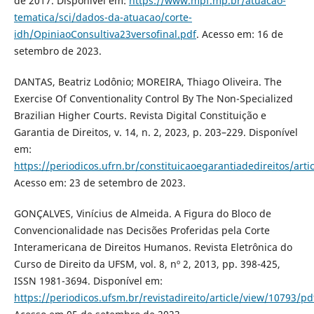
de 2017. Disponível em:
https://www.mpf.mp.br/atuacao-
tematica/sci/dados-da-atuacao/corte-
idh/OpiniaoConsultiva23versofinal.pdf
. Acesso em: 16 de
setembro de 2023.
DANTAS, Beatriz Lodônio; MOREIRA, Thiago Oliveira. The
Exercise Of Conventionality Control By The Non-Specialized
Brazilian Higher Courts. Revista Digital Constituição e
Garantia de Direitos, v. 14, n. 2, 2023, p. 203–229. Disponível
em:
https://periodicos.ufrn.br/constituicaoegarantiadedireitos/art
Acesso em: 23 de setembro de 2023.
GONÇALVES, Vinícius de Almeida. A Figura do Bloco de
Convencionalidade nas Decisões Proferidas pela Corte
Interamericana de Direitos Humanos. Revista Eletrônica do
Curso de Direito da UFSM, vol. 8, nº 2, 2013, pp. 398-425,
ISSN 1981-3694. Disponível em:
https://periodicos.ufsm.br/revistadireito/article/view/10793/pd