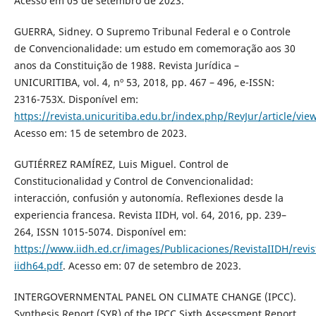
Acesso em 05 de setembro de 2023.
GUERRA, Sidney. O Supremo Tribunal Federal e o Controle
de Convencionalidade: um estudo em comemoração aos 30
anos da Constituição de 1988. Revista Jurídica –
UNICURITIBA, vol. 4, nº 53, 2018, pp. 467 – 496, e-ISSN:
2316-753X. Disponível em:
https://revista.unicuritiba.edu.br/index.php/RevJur/article/v
Acesso em: 15 de setembro de 2023.
GUTIÉRREZ RAMÍREZ, Luis Miguel. Control de
Constitucionalidad y Control de Convencionalidad:
interacción, confusión y autonomía. Reflexiones desde la
experiencia francesa. Revista IIDH, vol. 64, 2016, pp. 239–
264, ISSN 1015-5074. Disponível em:
https://www.iidh.ed.cr/images/Publicaciones/RevistaIIDH/revis
iidh64.pdf
. Acesso em: 07 de setembro de 2023.
INTERGOVERNMENTAL PANEL ON CLIMATE CHANGE (IPCC).
Synthesis Report (SYR) of the IPCC Sixth Assessment Report