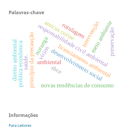
Palavras-chave
amicus curiae
meio ambiente
intervenção
rotulagem
responsabilidade civil ambiental
preservação
princípio da precaução
noruega
direito ambiental
política econômica
licenciamento ambiental
vícios
desenvolvimento social
saúde.
ambiental
sbce
novas tendências de consumo
Informações
Para Leitores