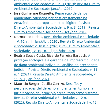
Ambiental e Sociedade: v. 9 n. 1 (2019): Revista Direito
Ambiental e Sociedade Jan./Abr.2019
José Guilherme Roquette,
Reparação de danos
ambientais causados por desflorestamento na
Amazônia: uma proposta metodológica
,
Revista
Direito Ambiental e Sociedade: v. 9 n. 3 (2019): Revista
Direito Ambiental e sociedade - set./dez. 2019
Normas editoriais,
Rev. Direito Ambiental e sociedade
| V. 10, n. 1 |Jan./Abr. 2020
,
Revista Direito Ambiental
e Sociedade: v. 10 n. 1 (2020): Rev. Direito Ambiental e
sociedade | V. 10, n. 1 |Jan./Abr. 2020
Beatriz Souza Costa, Ricardo Ferreira Barouch,
A
proteção ecológica e a garantia de imprescritibilidade
do dano ambiental individual: análise de precedente
judicial
,
Revista Direito Ambiental e Sociedade: v. 11
n. 1 (2021): Revista Direito Ambiental e sociedade, v.
11, n. 1, jan./abr. 2021
Mauricio Berger, Cecilia Carrizo,
Desafíos y
perplejidades del derecho ambiental en torno a la
juridificación del principio precautorio como sistema
,
Revista Direito Ambiental e Sociedade: v. 12 n. 1
(2022): Revista Direito Ambiental e Sociedade | v. 12,