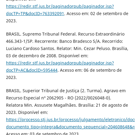
https://redir.stf.jus.br/paginadorpub/paginador.jsp?
docTP=TP&docID=763392091
. Acesso em: 02 de setembro de
2023.
BRASIL. Supremo Tribunal Federal. Recurso Extraordinário
466.343-1/SP. Recorrente: Banco Bradesco S/A. Recorrido:
Luciano Cardoso Santos. Relator: Min. Cezar Peluso. Brasília,
03 de dezembro de 2008. Disponível em:
https://redir.stf.jus.br/paginadorpub/paginador.jsp?
docTP=AC&docID=595444
. Acesso em: 06 de setembro de
2023.
BRASIL. Superior Tribunal de Justiça (2. Turma). Agravo em
Recurso Especial nº 2062905 - RO (2022/0026048-0).
Relatora Min. Assusete Magalhães. Brasília: 21 de agosto de
2023. Disponível em:
https://processo.stj.jus.br/processo/julgamento/eletronico/d
documento_tipo=integra&documento_sequencial=204608648&
Acesso em: 03 de setembro de 2023.