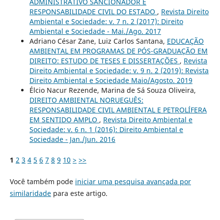
ADMINISTRATIVO SANCIONADOR E
RESPONSABILIDADE CIVIL DO ESTADO
,
Revista Direito
Ambiental e Sociedade: v. 7 n. 2 (2017): Direito
Ambiental e Sociedade - Mai./Ago. 2017
Adriano César Zane, Luiz Carlos Santana,
EDUCAÇÃO
AMBIENTAL EM PROGRAMAS DE PÓS-GRADUAÇÃO EM
DIREITO: ESTUDO DE TESES E DISSERTAÇÕES
,
Revista
Direito Ambiental e Sociedade: v. 9 n. 2 (2019): Revista
Direito Ambiental e Sociedade Maio/Agosto. 2019
Élcio Nacur Rezende, Marina de Sá Souza Oliveira,
DIREITO AMBIENTAL NORUEGUÊS:
RESPONSABILIDADE CIVIL AMBIENTAL E PETROLÍFERA
EM SENTIDO AMPLO
,
Revista Direito Ambiental e
Sociedade: v. 6 n. 1 (2016): Direito Ambiental e
Sociedade - Jan./Jun. 2016
1
2
3
4
5
6
7
8
9
10
>
>>
Você também pode
iniciar uma pesquisa avançada por
similaridade
para este artigo.