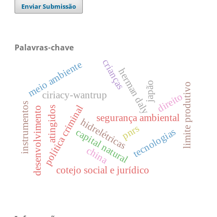
Enviar Submissão
Palavras-chave
crianças
meio ambiente
herman daly
japão
limite produtivo
ciriacy-wantrup
direito
instrumentos
política criminal
atingidos
desenvolvimento
segurança ambiental
hidrelétricas
pnrs
tecnologias
capital natural
china
cotejo social e jurídico