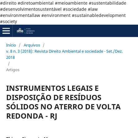
#direito #diretoambiental #meioambiente #sustentabilidade
#desenvolvimentosustentável #sociedade #law
#environmentallaw #environment #sustainabledevelopment
#society
Início
/
Arquivos
/
v. 8 n. 3 (2018): Revista Direito Ambiental e sociedade - Set./Dez.
2018
/
Artigos
INSTRUMENTOS LEGAIS E
DISPOSIÇÃO DE RESÍDUOS
SÓLIDOS NO ATERRO DE VOLTA
REDONDA - RJ