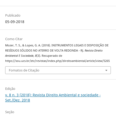
Publicado
05-09-2018
Como Citar
Mozer, T. S., & Lopes, G. A. (2018). INSTRUMENTOS LEGAIS E DISPOSIÇÃO DE
RESÍDUOS SÓLIDOS NO ATERRO DE VOLTA REDONDA - RJ.
Revista Direito
Ambiental E Sociedade
,
8
(3). Recuperado de
https://sou.ucs.br/etc/revistas/index.php/direitoambiental/article/view/5265
Fomatos de Citação
Edição
v. 8 n. 3 (2018): Revista Direito Ambiental e sociedade -
Set./Dez. 2018
Seção