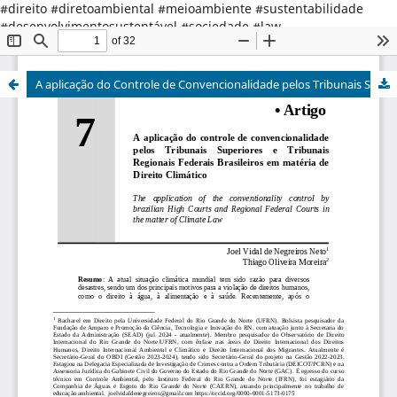
#direito #diretoambiental #meioambiente #sustentabilidade
#desenvolvimentosustentável #sociedade #law
#environmentallaw #environment #sustainabledevelopment
#society
A aplicação do Controle de Convencionalidade pelos Tribunais Superiores e Tribunais Regionais Federais Brasileira em matéria de direito climático