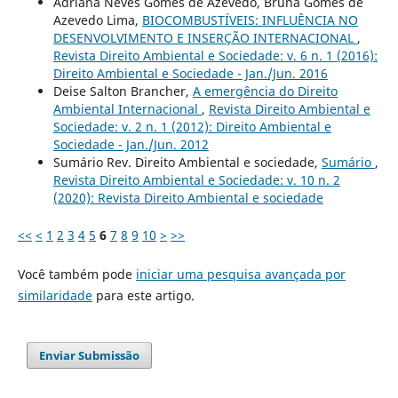
Adriana Neves Gomes de Azevedo, Bruna Gomes de
Azevedo Lima,
BIOCOMBUSTÍVEIS: INFLUÊNCIA NO
DESENVOLVIMENTO E INSERÇÃO INTERNACIONAL
,
Revista Direito Ambiental e Sociedade: v. 6 n. 1 (2016):
Direito Ambiental e Sociedade - Jan./Jun. 2016
Deise Salton Brancher,
A emergência do Direito
Ambiental Internacional
,
Revista Direito Ambiental e
Sociedade: v. 2 n. 1 (2012): Direito Ambiental e
Sociedade - Jan./Jun. 2012
Sumário Rev. Direito Ambiental e sociedade,
Sumário
,
Revista Direito Ambiental e Sociedade: v. 10 n. 2
(2020): Revista Direito Ambiental e sociedade
<<
<
1
2
3
4
5
6
7
8
9
10
>
>>
Você também pode
iniciar uma pesquisa avançada por
similaridade
para este artigo.
Enviar Submissão