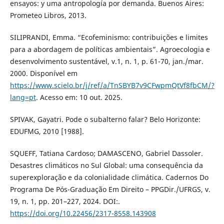
ensayos: y uma antropología por demanda. Buenos Aires:
Prometeo Libros, 2013.
SILIPRANDI, Emma. “Ecofeminismo: contribuições e limites
para a abordagem de políticas ambientais”. Agroecologia e
desenvolvimento sustentável, v.1, n. 1, p. 61-70, jan./mar.
2000. Disponível em
https://www.scielo.br/j/ref/a/TnSBYB7v9CFwpmQtVf8fbCM/?
lang=pt
. Acesso em: 10 out. 2025.
SPIVAK, Gayatri. Pode o subalterno falar? Belo Horizonte:
EDUFMG, 2010 [1988].
SQUEFF, Tatiana Cardoso; DAMASCENO, Gabriel Dassoler.
Desastres climáticos no Sul Global: uma consequência da
superexploração e da colonialidade climática. Cadernos Do
Programa De Pós-Graduação Em Direito – PPGDir./UFRGS, v.
19, n. 1, pp. 201–227, 2024. DOI:.
https://doi.org/10.22456/2317-8558.143908