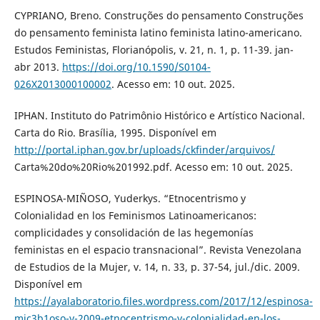
CYPRIANO, Breno. Construções do pensamento Construções
do pensamento feminista latino feminista latino-americano.
Estudos Feministas, Florianópolis, v. 21, n. 1, p. 11-39. jan-
abr 2013.
https://doi.org/10.1590/S0104-
026X2013000100002
. Acesso em: 10 out. 2025.
IPHAN. Instituto do Patrimônio Histórico e Artístico Nacional.
Carta do Rio. Brasília, 1995. Disponível em
http://portal.iphan.gov.br/uploads/ckfinder/arquivos/
Carta%20do%20Rio%201992.pdf. Acesso em: 10 out. 2025.
ESPINOSA-MIÑOSO, Yuderkys. “Etnocentrismo y
Colonialidad en los Feminismos Latinoamericanos:
complicidades y consolidación de las hegemonías
feministas en el espacio transnacional”. Revista Venezolana
de Estudios de la Mujer, v. 14, n. 33, p. 37-54, jul./dic. 2009.
Disponível em
https://ayalaboratorio.files.wordpress.com/2017/12/espinosa-
mic3b1oso-y-2009-etnocentrismo-y-colonialidad-en-los-