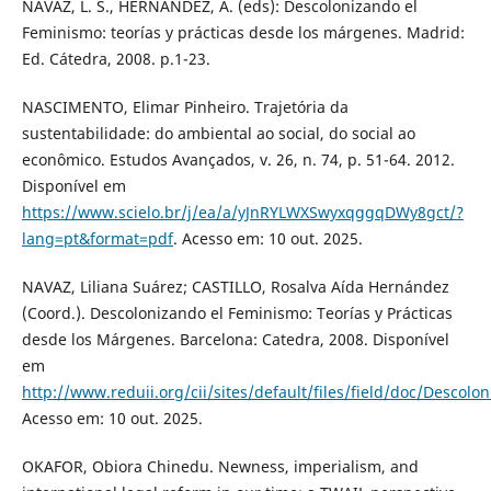
NAVAZ, L. S., HERNÁNDEZ, A. (eds): Descolonizando el
Feminismo: teorías y prácticas desde los márgenes. Madrid:
Ed. Cátedra, 2008. p.1-23.
NASCIMENTO, Elimar Pinheiro. Trajetória da
sustentabilidade: do ambiental ao social, do social ao
econômico. Estudos Avançados, v. 26, n. 74, p. 51-64. 2012.
Disponível em
https://www.scielo.br/j/ea/a/yJnRYLWXSwyxqggqDWy8gct/?
lang=pt&format=pdf
. Acesso em: 10 out. 2025.
NAVAZ, Liliana Suárez; CASTILLO, Rosalva Aída Hernández
(Coord.). Descolonizando el Feminismo: Teorías y Prácticas
desde los Márgenes. Barcelona: Catedra, 2008. Disponível
em
http://www.reduii.org/cii/sites/default/files/field/doc/Desco
Acesso em: 10 out. 2025.
OKAFOR, Obiora Chinedu. Newness, imperialism, and