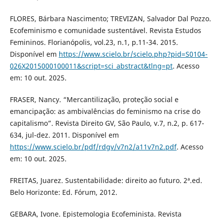
FLORES, Bárbara Nascimento; TREVIZAN, Salvador Dal Pozzo.
Ecofeminismo e comunidade sustentável. Revista Estudos
Femininos. Florianópolis, vol.23, n.1, p.11-34. 2015.
Disponível em
https://www.scielo.br/scielo.php?pid=S0104-
026X2015000100011&script=sci_abstract&tlng=pt
. Acesso
em: 10 out. 2025.
FRASER, Nancy. “Mercantilização, proteção social e
emancipação: as ambivalências do feminismo na crise do
capitalismo”. Revista Direito GV, São Paulo, v.7, n.2, p. 617-
634, jul-dez. 2011. Disponível em
https://www.scielo.br/pdf/rdgv/v7n2/a11v7n2.pdf
. Acesso
em: 10 out. 2025.
FREITAS, Juarez. Sustentabilidade: direito ao futuro. 2ª.ed.
Belo Horizonte: Ed. Fórum, 2012.
GEBARA, Ivone. Epistemologia Ecofeminista. Revista