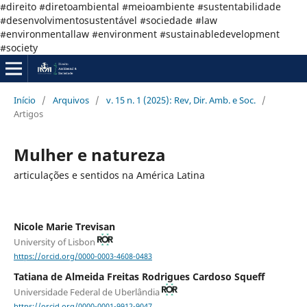
#direito #diretoambiental #meioambiente #sustentabilidade
#desenvolvimentosustentável #sociedade #law
#environmentallaw #environment #sustainabledevelopment
#society
Início
/
Arquivos
/
v. 15 n. 1 (2025): Rev, Dir. Amb. e Soc.
/
Artigos
Mulher e natureza
articulações e sentidos na América Latina
Nicole Marie Trevisan
University of Lisbon
https://orcid.org/0000-0003-4608-0483
Tatiana de Almeida Freitas Rodrigues Cardoso Squeff
Universidade Federal de Uberlândia
https://orcid.org/0000-0001-9912-9047