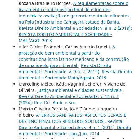
Roxana Brasileiro Borges,
A regulamentação sobre o
tratamento e a disposição final de efluentes
industriais: avaliação do gerenciamento de efluentes
no Polo Industrial de Camaçari, estado da Bahia.
,
Revista Direito Ambiental e Sociedade: v. 8 n. 2 (2018):
REVISTA DIREITO AMBIENTAL E SOCIEDADE -
MAI./AGO. 2018
Ailor Carlos Brandelli, Carlos Alberto Lunelli,
A
proteção do bem ambiental a partir do
constitucionalismo latino-americano e da construção
de uma ideologia ambiental
,
Revista Direito
Ambiental e Sociedade: v. 9 n. 2 (2019): Revista Direito
Ambiental e Sociedade Maio/Agosto. 2019
Marcelino Meleu, Kátia Ragnini Scherer, Viviane de
Oliveira,
Justiça ambiental e cidades sustentáveis
,
Revista Direito Ambiental e Sociedade: v. 14 n. 2
(2024): Rev, Dir. Amb. e Soc.
Márcio Oliveira Portella, José Cláudio Junqueira
Ribeiro,
ATERROS SANITÁRIOS: ASPECTOS GERAIS E
DESTINO FINAL DOS RESÍDUOS SÓLIDOS
,
Revista
Direito Ambiental e Sociedade: v. 4 n. 1 (2014): Direito
Ambiental e Sociedade - Jan./Jun. 2014