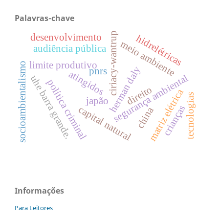
Palavras-chave
ciriacy-wantrup
desenvolvimento
hidrelétricas
meio ambiente
audiência pública
limite produtivo
socioambientalismo
herman daly
pnrs
atingidos
segurança ambiental
uhe barra grande.
política criminal
direito
matriz elétrica
tecnologias
japão
crianças
capital natural
china
Informações
Para Leitores