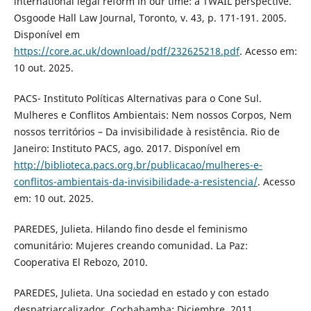
international legal reform in our time: a TWAIL perspective.
Osgoode Hall Law Journal, Toronto, v. 43, p. 171-191. 2005.
Disponível em
https://core.ac.uk/download/pdf/232625218.pdf
. Acesso em:
10 out. 2025.
PACS- Instituto Políticas Alternativas para o Cone Sul.
Mulheres e Conflitos Ambientais: Nem nossos Corpos, Nem
nossos territórios – Da invisibilidade à resistência. Rio de
Janeiro: Instituto PACS, ago. 2017. Disponível em
http://biblioteca.pacs.org.br/publicacao/mulheres-e-
conflitos-ambientais-da-invisibilidade-a-resistencia/
. Acesso
em: 10 out. 2025.
PAREDES, Julieta. Hilando fino desde el feminismo
comunitário: Mujeres creando comunidad. La Paz:
Cooperativa El Rebozo, 2010.
PAREDES, Julieta. Una sociedad en estado y con estado
despatriarcalizador. Cochabamba: Diciembre, 2011.