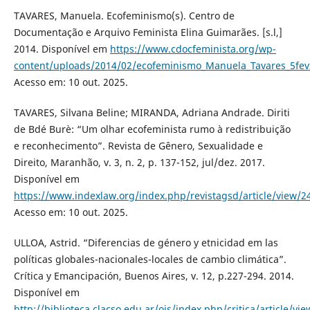
TAVARES, Manuela. Ecofeminismo(s). Centro de
Documentação e Arquivo Feminista Elina Guimarães. [s.l,]
2014. Disponível em
https://www.cdocfeminista.org/wp-
content/uploads/2014/02/ecofeminismo_Manuela_Tavares_5fev
Acesso em: 10 out. 2025.
TAVARES, Silvana Beline; MIRANDA, Adriana Andrade. Diriti
de Bdé Burè: “Um olhar ecofeminista rumo à redistribuição
e reconhecimento”. Revista de Gênero, Sexualidade e
Direito, Maranhão, v. 3, n. 2, p. 137-152, jul/dez. 2017.
Disponível em
https://www.indexlaw.org/index.php/revistagsd/article/view/2
Acesso em: 10 out. 2025.
ULLOA, Astrid. “Diferencias de género y etnicidad em las
políticas globales-nacionales-locales de cambio climática”.
Crítica y Emancipación, Buenos Aires, v. 12, p.227-294. 2014.
Disponível em
http://biblioteca.clacso.edu.ar/ojs/index.php/critica/article/vi