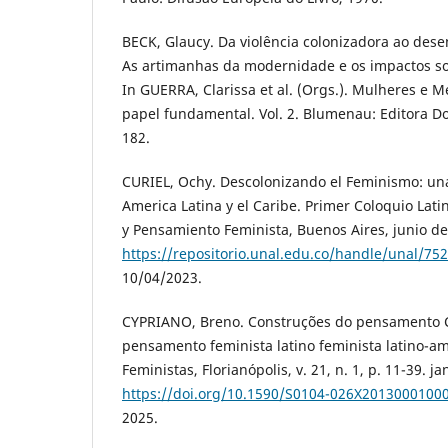
BECK, Glaucy. Da violência colonizadora ao dese
As artimanhas da modernidade e os impactos soc
In GUERRA, Clarissa et al. (Orgs.). Mulheres e 
papel fundamental. Vol. 2. Blumenau: Editora D
182.
CURIEL, Ochy. Descolonizando el Feminismo: un
America Latina y el Caribe. Primer Coloquio Lat
y Pensamiento Feminista, Buenos Aires, junio d
https://repositorio.unal.edu.co/handle/unal/75
10/04/2023.
CYPRIANO, Breno. Construções do pensamento 
pensamento feminista latino feminista latino-a
Feministas, Florianópolis, v. 21, n. 1, p. 11-39. j
https://doi.org/10.1590/S0104-026X2013000100
2025.