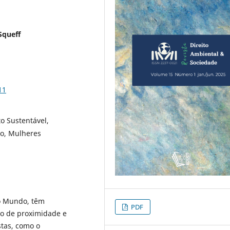
Squeff
11
o Sustentável,
do, Mulheres
ro Mundo, têm
PDF
ão de proximidade e
tas, como o