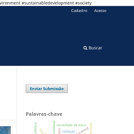
nvironment #sustainabledevelopment #society
Cadastro
Acesso
Buscar
Enviar Submissão
Palavras-chave
sociedade de risco
capital natural
crianças