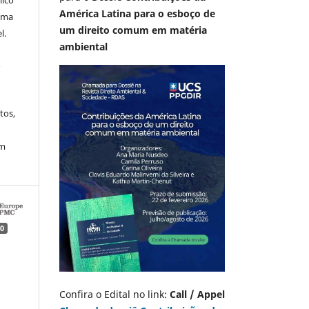
lico
América Latina para o esboço de
 uma
um direito comum em matéria
l.
ambiental
A
tos,
em
0
Confira o Edital no link:
Call / Appel