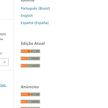
Português (Brasil)
English
Español (España)
2025).
 na
Edição Atual
11
 Soc.
Anúncios