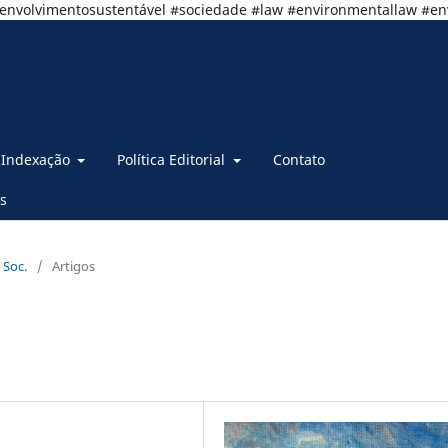
senvolvimentosustentável #sociedade #law #environmentallaw #e
Indexação
Política Editorial
Contato
s
 Soc.
/
Artigos