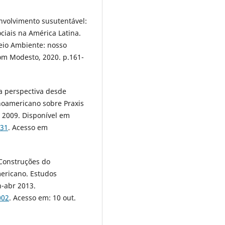
nvolvimento susutentável:
iais na América Latina.
Meio Ambiente: nosso
om Modesto, 2020. p.161-
a perspectiva desde
inoamericano sobre Praxis
e 2009. Disponível em
231
. Acesso em
Construções do
mericano. Estudos
an-abr 2013.
002
. Acesso em: 10 out.