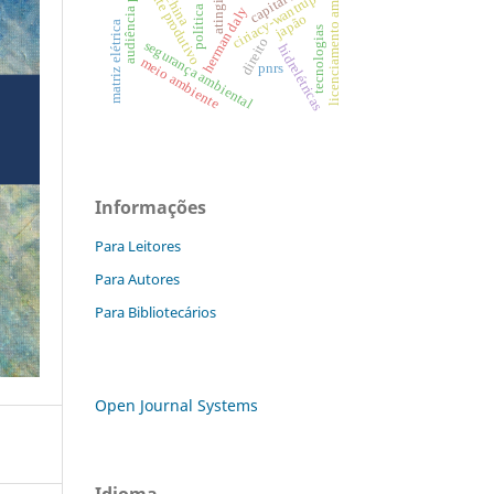
política criminal
audiência pública
licenciamento ambiental
limite produtivo
atingidos
ciriacy-wantrup
china
herman daly
japão
matriz elétrica
tecnologias
direito
segurança ambiental
hidrelétricas
meio ambiente
pnrs
Informações
Para Leitores
Para Autores
Para Bibliotecários
Open Journal Systems
Idioma