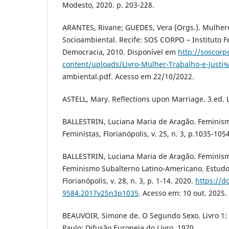
Modesto, 2020. p. 203-228.
ARANTES, Rivane; GUEDES, Vera (Orgs.). Mulhere
Socioambiental. Recife: SOS CORPO – Instituto F
Democracia, 2010. Disponível em
http://soscorp
content/uploads/Livro-Mulher-Trabalho-e-Just
ambiental.pdf. Acesso em 22/10/2022.
ASTELL, Mary. Reflections upon Marriage. 3.ed.
BALLESTRIN, Luciana Maria de Aragão. Feminism
Feministas, Florianópolis, v. 25, n. 3, p.1035-105
BALLESTRIN, Luciana Maria de Aragão. Feminism
Feminismo Subalterno Latino-Americano. Estudo
Florianópolis, v. 28, n. 3, p. 1-14. 2020.
https://d
9584.2017v25n3p1035
. Acesso em: 10 out. 2025.
BEAUVOIR, Simone de. O Segundo Sexo. Livro 1: F
Paulo: Difusão Europeia do Livro, 1970.