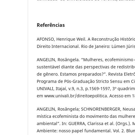
Referências
AFONSO, Henrique Weil. A Reconstrução Históri
Direito Internacional. Rio de Janeiro: Lúmen Júri
ANGELIN, Rosângela. “Mulheres, ecofeminismo 
sustentável diante das perspectivas de redistri
de gênero. Estamos preparados?”. Revista Eletrôn
Programa de Pós-Graduação Stricto Sensu em Ciê
UNIVALI, Itajaí, v.9, n.3, p.1569-1597, 3º quadri
em www.univali.br/direitoepolitica. Acesso em 
ANGELIN, Rosângela; SCHNORENBERGER, Neusa. 
mística ecofeminista do movimento das mulhere
ambiental”. In: GUERRA, Clarissa et al. (Orgs.).
Ambiente: nosso papel fundamental. Vol. 2. Bl