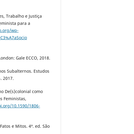
s, Trabalho e Justiça
eminista para a
o.org/wp-
i%C3%A7aSocio
 London: Gale ECCO, 2018.
os Subalternos. Estudos
4. 2017.
o De(s)colonial como
s Feministas,
oi.org/10.1590/1806-
atos e Mitos. 4ª. ed. São