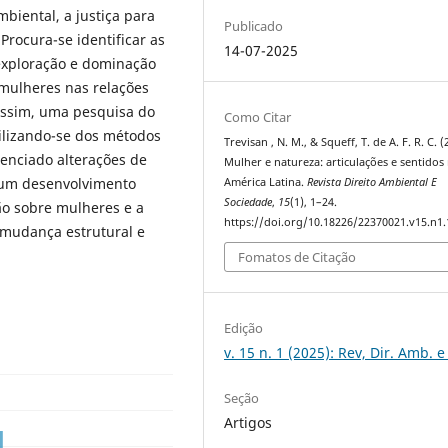
biental, a justiça para
Publicado
Procura-se identificar as
14-07-2025
 exploração e dominação
mulheres nas relações
 assim, uma pesquisa do
Como Citar
tilizando-se dos métodos
Trevisan , N. M., & Squeff, T. de A. F. R. C. (
esenciado alterações de
Mulher e natureza: articulações e sentidos
r um desenvolvimento
América Latina.
Revista Direito Ambiental E
Sociedade
,
15
(1), 1–24.
ão sobre mulheres e a
https://doi.org/10.18226/22370021.v15.n1.
mudança estrutural e
Fomatos de Citação
Edição
v. 15 n. 1 (2025): Rev, Dir. Amb. e
Seção
Artigos