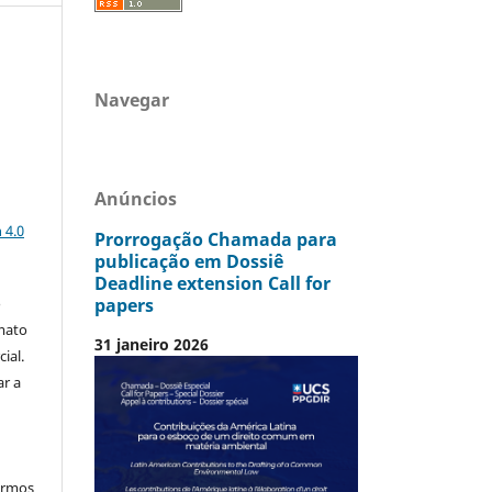
Navegar
Anúncios
a
 4.0
Prorrogação Chamada para
publicação em Dossiê
Deadline extension Call for
papers
o
mato
31 janeiro 2026
ial.
ar a
termos