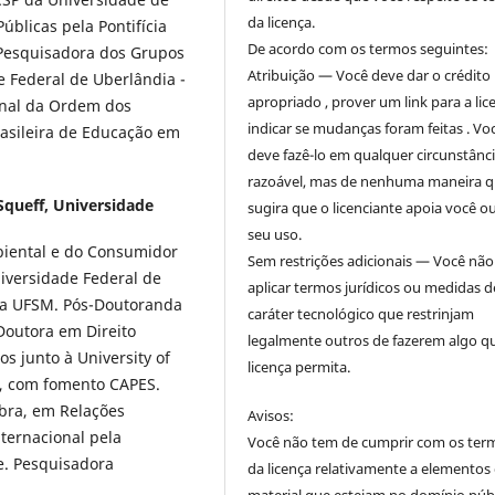
da licença.
úblicas pela Pontifícia
De acordo com os termos seguintes:
 Pesquisadora dos Grupos
Atribuição — Você deve dar o crédito
 Federal de Uberlândia -
apropriado , prover um link para a lic
onal da Ordem dos
indicar se mudanças foram feitas . Vo
asileira de Educação em
deve fazê-lo em qualquer circunstânc
razoável, mas de nenhuma maneira 
Squeff,
Universidade
sugira que o licenciante apoia você o
seu uso.
mbiental e do Consumidor
Sem restrições adicionais — Você nã
iversidade Federal de
aplicar termos jurídicos ou medidas d
 da UFSM. Pós-Doutoranda
caráter tecnológico que restrinjam
Doutora em Direito
legalmente outros de fazerem algo q
s junto à University of
licença permita.
s, com fomento CAPES.
bra, em Relações
Avisos:
ternacional pela
Você não tem de cumprir com os ter
e. Pesquisadora
da licença relativamente a elementos
.