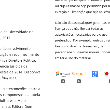
material que estejam no domínio púb
ou cuja utilização seja permitida por
exceção ou limitação que seja aplicáve
Não são dadas quaisquer garantias. 
licença pode não lhe dar todas as
ca da Diversidade no
autorizações necessárias para o uso
s, 2015.
pretendido. Por exemplo, outros direi
tais como direitos de imagem, de
e desenvolvimento
privacidade ou direitos morais , pod
buição e reconhecimento
limitar o uso do material.
ica Direito e Política.
ncia Jurídica da
mestre de 2014. Disponível
18/04/2023.
0
0
“Interconexões entre a
s camponesas e a tutela
 Mulheres e Meio
umenau: Editora Dom