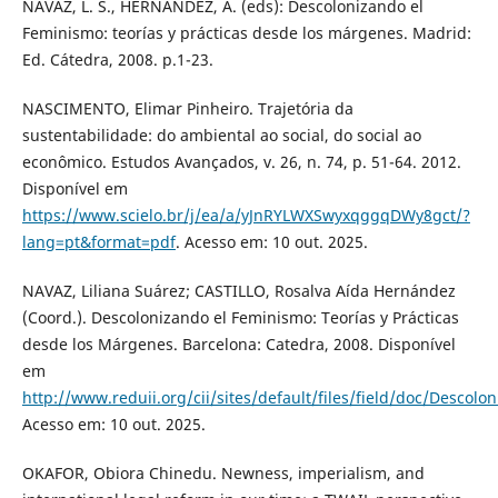
NAVAZ, L. S., HERNÁNDEZ, A. (eds): Descolonizando el
Feminismo: teorías y prácticas desde los márgenes. Madrid:
Ed. Cátedra, 2008. p.1-23.
NASCIMENTO, Elimar Pinheiro. Trajetória da
sustentabilidade: do ambiental ao social, do social ao
econômico. Estudos Avançados, v. 26, n. 74, p. 51-64. 2012.
Disponível em
https://www.scielo.br/j/ea/a/yJnRYLWXSwyxqggqDWy8gct/?
lang=pt&format=pdf
. Acesso em: 10 out. 2025.
NAVAZ, Liliana Suárez; CASTILLO, Rosalva Aída Hernández
(Coord.). Descolonizando el Feminismo: Teorías y Prácticas
desde los Márgenes. Barcelona: Catedra, 2008. Disponível
em
http://www.reduii.org/cii/sites/default/files/field/doc/Desco
Acesso em: 10 out. 2025.
OKAFOR, Obiora Chinedu. Newness, imperialism, and