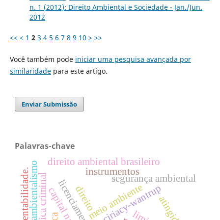
n. 1 (2012): Direito Ambiental e Sociedade - Jan./Jun.
2012
<<
<
1
2
3
4
5
6
7
8
9
10
>
>>
Você também pode
iniciar uma pesquisa avançada por
similaridade
para este artigo.
Enviar Submissão
Palavras-chave
direito ambiental brasileiro
socioambientalismo
instrumentos
sustentabilidade.
política criminal
segurança ambiental
meio ambiente
ciriacy-wantrup
direito
capital natural
atingidos