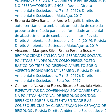
VULNERÁVEIS E NO MEIO AMBIENTE ENTRE 2000-2010
NO RESERVATÓRIO BILLINGS.
,
Revista Direito
Ambiental e Sociedade: v. 7 n. 2 (2017): Direito
Ambiental e Sociedade - Mai./Ago. 2017
Breno da Silva Ramalho, André Nagalli,
Limites do
autolicenciamento ambiental: um estudo de caso da
proposta de método para a conformidade ambiental
de abastecimento de combustível militar
,
Revista
Direito Ambiental e Sociedade: v. 9 n. 2 (2019): Revista
Direito Ambiental e Sociedade Maio/Agosto. 2019
Alexander Marques Silva, Bruna Pereira Rosa,
A
RECIPROCIDADE CÍCLICA DAS LIBERDADES SOCIAIS,
POLÍTICAS E INDIVIDUAIS COMO PRESSUPOSTO
BÁSICO DO TRIPÉ DO DESENVOLVIMENTO SOB O
ASPECTO ECONÔMICO MINERÁRIO
,
Revista Direito
Ambiental e Sociedade: v. 7 n. 3 (2017): Direito
Ambiental e Sociedade - Set./Dez. 2017
Guilherme Nazareno Flores, Ricardo Stanziola Vieira,
EXPECTATIVAS DA GOVERNANÇA SOCIOAMBIENTAL
NA POLÍTICA NACIONAL DE RESÍDUOS SÓLIDOS:
REFLEXÕES SOBRE A SUSTENTABILIDADE E AS
CONSEQUENCIAS DA GLOBALIZAÇÃO NA GERAÇÃO DE
RESÍDUOS
,
Revista Direito Ambiental e Sociedade: v. 2