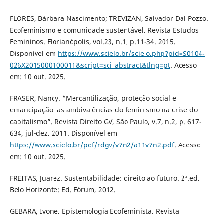
FLORES, Bárbara Nascimento; TREVIZAN, Salvador Dal Pozzo.
Ecofeminismo e comunidade sustentável. Revista Estudos
Femininos. Florianópolis, vol.23, n.1, p.11-34. 2015.
Disponível em
https://www.scielo.br/scielo.php?pid=S0104-
026X2015000100011&script=sci_abstract&tlng=pt
. Acesso
em: 10 out. 2025.
FRASER, Nancy. “Mercantilização, proteção social e
emancipação: as ambivalências do feminismo na crise do
capitalismo”. Revista Direito GV, São Paulo, v.7, n.2, p. 617-
634, jul-dez. 2011. Disponível em
https://www.scielo.br/pdf/rdgv/v7n2/a11v7n2.pdf
. Acesso
em: 10 out. 2025.
FREITAS, Juarez. Sustentabilidade: direito ao futuro. 2ª.ed.
Belo Horizonte: Ed. Fórum, 2012.
GEBARA, Ivone. Epistemologia Ecofeminista. Revista