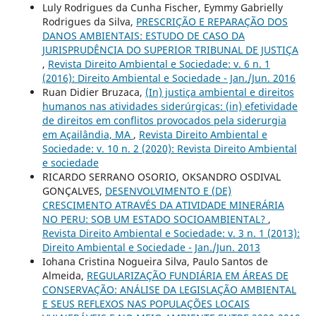
Luly Rodrigues da Cunha Fischer, Eymmy Gabrielly
Rodrigues da Silva,
PRESCRIÇÃO E REPARAÇÃO DOS
DANOS AMBIENTAIS: ESTUDO DE CASO DA
JURISPRUDÊNCIA DO SUPERIOR TRIBUNAL DE JUSTIÇA
,
Revista Direito Ambiental e Sociedade: v. 6 n. 1
(2016): Direito Ambiental e Sociedade - Jan./Jun. 2016
Ruan Didier Bruzaca,
(In) justiça ambiental e direitos
humanos nas atividades siderúrgicas: (in) efetividade
de direitos em conflitos provocados pela siderurgia
em Açailândia, MA
,
Revista Direito Ambiental e
Sociedade: v. 10 n. 2 (2020): Revista Direito Ambiental
e sociedade
RICARDO SERRANO OSORIO, OKSANDRO OSDIVAL
GONÇALVES,
DESENVOLVIMENTO E (DE)
CRESCIMENTO ATRAVÉS DA ATIVIDADE MINERÁRIA
NO PERU: SOB UM ESTADO SOCIOAMBIENTAL?
,
Revista Direito Ambiental e Sociedade: v. 3 n. 1 (2013):
Direito Ambiental e Sociedade - Jan./Jun. 2013
Iohana Cristina Nogueira Silva, Paulo Santos de
Almeida,
REGULARIZAÇÃO FUNDIÁRIA EM ÁREAS DE
CONSERVAÇÃO: ANÁLISE DA LEGISLAÇÃO AMBIENTAL
E SEUS REFLEXOS NAS POPULAÇÕES LOCAIS