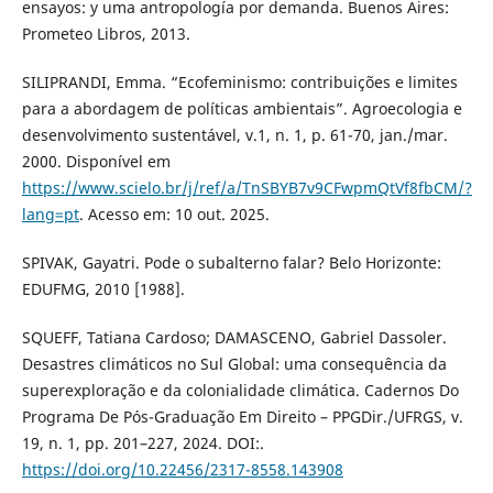
ensayos: y uma antropología por demanda. Buenos Aires:
Prometeo Libros, 2013.
SILIPRANDI, Emma. “Ecofeminismo: contribuições e limites
para a abordagem de políticas ambientais”. Agroecologia e
desenvolvimento sustentável, v.1, n. 1, p. 61-70, jan./mar.
2000. Disponível em
https://www.scielo.br/j/ref/a/TnSBYB7v9CFwpmQtVf8fbCM/?
lang=pt
. Acesso em: 10 out. 2025.
SPIVAK, Gayatri. Pode o subalterno falar? Belo Horizonte:
EDUFMG, 2010 [1988].
SQUEFF, Tatiana Cardoso; DAMASCENO, Gabriel Dassoler.
Desastres climáticos no Sul Global: uma consequência da
superexploração e da colonialidade climática. Cadernos Do
Programa De Pós-Graduação Em Direito – PPGDir./UFRGS, v.
19, n. 1, pp. 201–227, 2024. DOI:.
https://doi.org/10.22456/2317-8558.143908