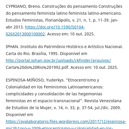
CYPRIANO, Breno. Construções do pensamento Construções
do pensamento feminista latino feminista latino-americano.
Estudos Feministas, Florianópolis, v. 21, n. 1, p. 11-39. jan-
abr 2013.
https://doi.org/10.1590/S0104-
026X2013000100002
. Acesso em: 10 out. 2025.
IPHAN. Instituto do Patrimônio Histórico e Artístico Nacional.
Carta do Rio. Brasília, 1995. Disponível em
http://portal.iphan.gov.br/uploads/ckfinder/arquivos/
Carta%20do%20Rio%201992.pdf. Acesso em: 10 out. 2025.
ESPINOSA-MIÑOSO, Yuderkys. “Etnocentrismo y
Colonialidad en los Feminismos Latinoamericanos:
complicidades y consolidación de las hegemonías
feministas en el espacio transnacional”. Revista Venezolana
de Estudios de la Mujer, v. 14, n. 33, p. 37-54, jul./dic. 2009.
Disponível em
https://ayalaboratorio.files.wordpress.com/2017/12/espinosa-
mic3b1oso-y-2009-etnocentrismo-y-colonialidad-en-los-