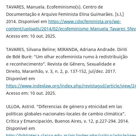
TAVARES, Manuela. Ecofeminismo(s). Centro de
Documentação e Arquivo Feminista Elina Guimarães. [s.l,]
2014. Disponível em
https://www.cdocfeminista.org/wp-
content/uploads/2014/02/ecofeminismo_Manuela_Tavares_5fev
Acesso em: 10 out. 2025.
TAVARES, Silvana Beline; MIRANDA, Adriana Andrade. Diriti
de Bdé Burè: “Um olhar ecofeminista rumo à redistribuição
e reconhecimento”. Revista de Gênero, Sexualidade e
Direito, Maranhão, v. 3, n. 2, p. 137-152, jul/dez. 2017.
Disponível em
https://www.indexlaw.org/index.php/revistagsd/article/view/2
Acesso em: 10 out. 2025.
ULLOA, Astrid. “Diferencias de género y etnicidad em las
políticas globales-nacionales-locales de cambio climática”.
Crítica y Emancipación, Buenos Aires, v. 12, p.227-294. 2014.
Disponível em
http://biblioteca.clacso.edu.ar/ojs/index.php/critica/article/vi