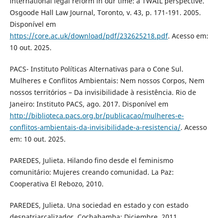
international legal reform in our time: a TWAIL perspective.
Osgoode Hall Law Journal, Toronto, v. 43, p. 171-191. 2005.
Disponível em
https://core.ac.uk/download/pdf/232625218.pdf
. Acesso em:
10 out. 2025.
PACS- Instituto Políticas Alternativas para o Cone Sul.
Mulheres e Conflitos Ambientais: Nem nossos Corpos, Nem
nossos territórios – Da invisibilidade à resistência. Rio de
Janeiro: Instituto PACS, ago. 2017. Disponível em
http://biblioteca.pacs.org.br/publicacao/mulheres-e-
conflitos-ambientais-da-invisibilidade-a-resistencia/
. Acesso
em: 10 out. 2025.
PAREDES, Julieta. Hilando fino desde el feminismo
comunitário: Mujeres creando comunidad. La Paz:
Cooperativa El Rebozo, 2010.
PAREDES, Julieta. Una sociedad en estado y con estado
despatriarcalizador. Cochabamba: Diciembre, 2011.