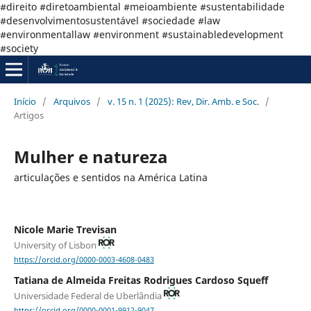
#direito #diretoambiental #meioambiente #sustentabilidade
#desenvolvimentosustentável #sociedade #law
#environmentallaw #environment #sustainabledevelopment
#society
Início
/
Arquivos
/
v. 15 n. 1 (2025): Rev, Dir. Amb. e Soc.
/
Artigos
Mulher e natureza
articulações e sentidos na América Latina
Nicole Marie Trevisan
University of Lisbon
https://orcid.org/0000-0003-4608-0483
Tatiana de Almeida Freitas Rodrigues Cardoso Squeff
Universidade Federal de Uberlândia
https://orcid.org/0000-0001-9912-9047