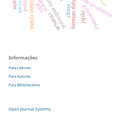
licenciamento ambiental
limite produtivo
matriz elétrica
herman daly
pnrs
governança
china
japão
crianças
Informações
Para Leitores
Para Autores
Para Bibliotecários
Open Journal Systems