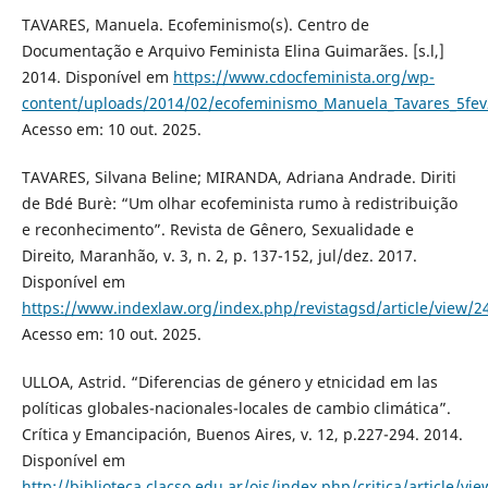
TAVARES, Manuela. Ecofeminismo(s). Centro de
Documentação e Arquivo Feminista Elina Guimarães. [s.l,]
2014. Disponível em
https://www.cdocfeminista.org/wp-
content/uploads/2014/02/ecofeminismo_Manuela_Tavares_5fev
Acesso em: 10 out. 2025.
TAVARES, Silvana Beline; MIRANDA, Adriana Andrade. Diriti
de Bdé Burè: “Um olhar ecofeminista rumo à redistribuição
e reconhecimento”. Revista de Gênero, Sexualidade e
Direito, Maranhão, v. 3, n. 2, p. 137-152, jul/dez. 2017.
Disponível em
https://www.indexlaw.org/index.php/revistagsd/article/view/2
Acesso em: 10 out. 2025.
ULLOA, Astrid. “Diferencias de género y etnicidad em las
políticas globales-nacionales-locales de cambio climática”.
Crítica y Emancipación, Buenos Aires, v. 12, p.227-294. 2014.
Disponível em
http://biblioteca.clacso.edu.ar/ojs/index.php/critica/article/vi