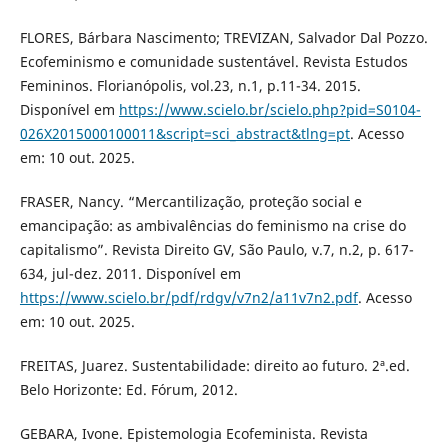
FLORES, Bárbara Nascimento; TREVIZAN, Salvador Dal Pozzo.
Ecofeminismo e comunidade sustentável. Revista Estudos
Femininos. Florianópolis, vol.23, n.1, p.11-34. 2015.
Disponível em
https://www.scielo.br/scielo.php?pid=S0104-
026X2015000100011&script=sci_abstract&tlng=pt
. Acesso
em: 10 out. 2025.
FRASER, Nancy. “Mercantilização, proteção social e
emancipação: as ambivalências do feminismo na crise do
capitalismo”. Revista Direito GV, São Paulo, v.7, n.2, p. 617-
634, jul-dez. 2011. Disponível em
https://www.scielo.br/pdf/rdgv/v7n2/a11v7n2.pdf
. Acesso
em: 10 out. 2025.
FREITAS, Juarez. Sustentabilidade: direito ao futuro. 2ª.ed.
Belo Horizonte: Ed. Fórum, 2012.
GEBARA, Ivone. Epistemologia Ecofeminista. Revista