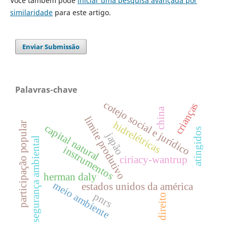
Você também pode
iniciar uma pesquisa avançada por
similaridade
para este artigo.
Enviar Submissão
Palavras-chave
cotejo social e jurídico
crianças
china
limite produtivo
hidrelétricas
participação popular
capital natural
atingidos
japão
segurança ambiental
instrumentos
ciriacy-wantrup
herman daly
meio ambiente
estados unidos da américa
pnrs
direito