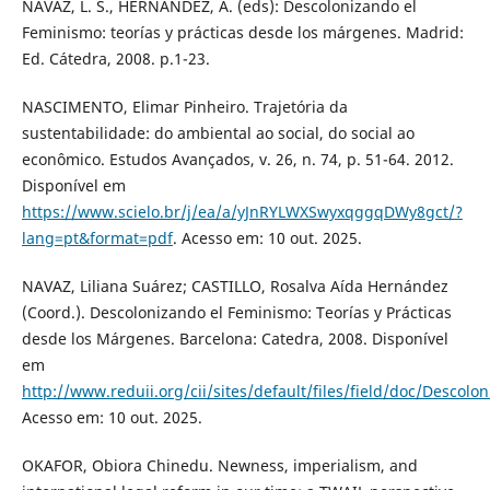
NAVAZ, L. S., HERNÁNDEZ, A. (eds): Descolonizando el
Feminismo: teorías y prácticas desde los márgenes. Madrid:
Ed. Cátedra, 2008. p.1-23.
NASCIMENTO, Elimar Pinheiro. Trajetória da
sustentabilidade: do ambiental ao social, do social ao
econômico. Estudos Avançados, v. 26, n. 74, p. 51-64. 2012.
Disponível em
https://www.scielo.br/j/ea/a/yJnRYLWXSwyxqggqDWy8gct/?
lang=pt&format=pdf
. Acesso em: 10 out. 2025.
NAVAZ, Liliana Suárez; CASTILLO, Rosalva Aída Hernández
(Coord.). Descolonizando el Feminismo: Teorías y Prácticas
desde los Márgenes. Barcelona: Catedra, 2008. Disponível
em
http://www.reduii.org/cii/sites/default/files/field/doc/Desco
Acesso em: 10 out. 2025.
OKAFOR, Obiora Chinedu. Newness, imperialism, and