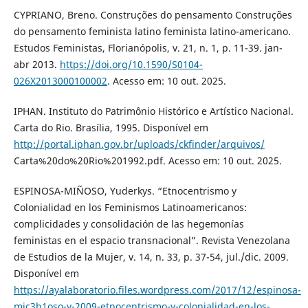
CYPRIANO, Breno. Construções do pensamento Construções
do pensamento feminista latino feminista latino-americano.
Estudos Feministas, Florianópolis, v. 21, n. 1, p. 11-39. jan-
abr 2013.
https://doi.org/10.1590/S0104-
026X2013000100002
. Acesso em: 10 out. 2025.
IPHAN. Instituto do Patrimônio Histórico e Artístico Nacional.
Carta do Rio. Brasília, 1995. Disponível em
http://portal.iphan.gov.br/uploads/ckfinder/arquivos/
Carta%20do%20Rio%201992.pdf. Acesso em: 10 out. 2025.
ESPINOSA-MIÑOSO, Yuderkys. “Etnocentrismo y
Colonialidad en los Feminismos Latinoamericanos:
complicidades y consolidación de las hegemonías
feministas en el espacio transnacional”. Revista Venezolana
de Estudios de la Mujer, v. 14, n. 33, p. 37-54, jul./dic. 2009.
Disponível em
https://ayalaboratorio.files.wordpress.com/2017/12/espinosa-
mic3b1oso-y-2009-etnocentrismo-y-colonialidad-en-los-