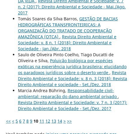
DA VIDA
,
Revista Direito Ambiental e Sociedade: v. 7
n. 2 (2017): Direito Ambiental e Sociedade - Mai./Ago.
2017
Tomás Soares da Silva Barros,
GESTÃO DE BACIAS
HIDROGRÁFICAS TRANSFRONTEIRIÇAS: A
ORGANIZAÇÃO DO TRATADO DE COOPERAÇÃO
AMAZÔNICA (OTCA)
,
Revista Direito Ambiental e
Sociedade: v. 8 n. 1 (2018): Direito Ambiental e
Sociedade - Jan./Abr. 2018
Saulo de Oliveira Pinto Coelho, Tiago Ducatti de
Oliveira e Silva,
Poluição biológica por espécies
exóticas na experiência jurídica brasileira: elucidando
os paradoxos jurídicos sobre o deserto verde
,
Revista
Direito Ambiental e Sociedade: v. 8 n. 3 (2018): Revista
Direito Ambiental e sociedade - Set./Dez. 2018
Marcia Andrea Bühring,
Responsabilidade civil-
ambiental: reparação do dano ambiental privado
,
Revista Direito Ambiental e Sociedade: v. 7 n. 3 (2017):
Direito Ambiental e Sociedade - Set./Dez. 2017
<<
<
5
6
7
8
9
10
11
12
13
14
>
>>