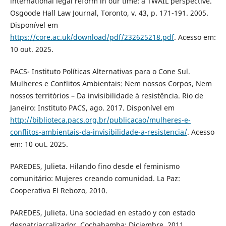
international legal reform in our time: a TWAIL perspective.
Osgoode Hall Law Journal, Toronto, v. 43, p. 171-191. 2005.
Disponível em
https://core.ac.uk/download/pdf/232625218.pdf
. Acesso em:
10 out. 2025.
PACS- Instituto Políticas Alternativas para o Cone Sul.
Mulheres e Conflitos Ambientais: Nem nossos Corpos, Nem
nossos territórios – Da invisibilidade à resistência. Rio de
Janeiro: Instituto PACS, ago. 2017. Disponível em
http://biblioteca.pacs.org.br/publicacao/mulheres-e-
conflitos-ambientais-da-invisibilidade-a-resistencia/
. Acesso
em: 10 out. 2025.
PAREDES, Julieta. Hilando fino desde el feminismo
comunitário: Mujeres creando comunidad. La Paz:
Cooperativa El Rebozo, 2010.
PAREDES, Julieta. Una sociedad en estado y con estado
despatriarcalizador. Cochabamba: Diciembre, 2011.