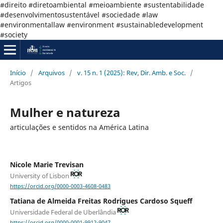
#direito #diretoambiental #meioambiente #sustentabilidade
#desenvolvimentosustentável #sociedade #law
#environmentallaw #environment #sustainabledevelopment
#society
Início
/
Arquivos
/
v. 15 n. 1 (2025): Rev, Dir. Amb. e Soc.
/
Artigos
Mulher e natureza
articulações e sentidos na América Latina
Nicole Marie Trevisan
University of Lisbon
https://orcid.org/0000-0003-4608-0483
Tatiana de Almeida Freitas Rodrigues Cardoso Squeff
Universidade Federal de Uberlândia
https://orcid.org/0000-0001-9912-9047