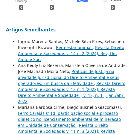
0
0
0
Artigos Semelhantes
Ingrid Moreira Santos, Michele Silva Pires, Sébastien
Kiwonghi Bizawu ,
Bem-estar animal
,
Revista Direito
Ambiental e Sociedade: v. 14 n. 2 (2024): Rev, Dir.
Amb. e Soc.
Ana Keuly Luz Bezerra, Maristela Oliveira de Andrade,
José Machado Moita Neto,
Práticas de Justiça na
atividade Jurisdicional do Direito Ambiental e seus
operadores: Em busca da Efetividade
,
Revista Direito
Ambiental e Sociedade: v. 12 n. 1 (2022): Revista
Direito Ambiental e Sociedade | v. 12, n. 1 | jan./abr.
2022
Mariana Barbosa Cirne, Diego Busnello Giacomazzi,
Ferro Carajás s11d: participação social e processo
dialético no licenciamento ambiental de mineração
em Unidade de Conservação
,
Revista Direito
Ambiental e Sociedade: v. 11 n. 3 (2021): Revista