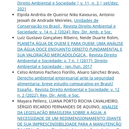
Direito Ambiental e Sociedade | v. 11, n. 3 | set/dez.
2021
Elpida Andréia de Queiroz Niko Kavouras, Antonio
Jeovah de Andrade Meireles,
Unidades de
Conservação no Brasil
,
Revista Direito Ambiental e
Sociedade: v. 14 n. 2 (2024): Rev, Dir. Amb. e Soc.
Luiz Gustavo Gonçalves Ribeiro, Neide Duarte Rolim,
PLANETA ÁGUA DE QUEM E PARA QUEM: UMA ANÁLISE
DA ÁGUA DOCE ENQUANTO DIREITO FUNDAMENTAL E
SUA VALORAÇÃO MERCADOLÓGICA
,
Revista Direito
Ambiental e Sociedade: v. 7 n. 1 (2017): Direito
Ambiental e Sociedade - Jan./Jun. 2017
Celso Antonio Pacheco Fiorillo, Alvaro Sánchez Bravo,
Derecho ambiental empresarial ante la seguridad
alimentaria: breve estudio comparativo en Brasil/
España
,
Revista Direito Ambiental e Sociedade: v. 12
n. 2 (2022): Rev, Dir. Amb. e Soc.
Mayara Pellenz, LUANA PORTO ROCHA CAVALHEIRO,
SÉRGIO RICARDO FERNANDES DE AQUINO,
ANÁLISE
DA LEGISLAÇÃO BRASILEIRA SOBRE A ÁGUA: A
NECESSIDADE DE UM REDIMENSIONAMENTO DIANTE
DE SUA IMPRESCINDIBILIDADE PARA A MANUTENÇÃO