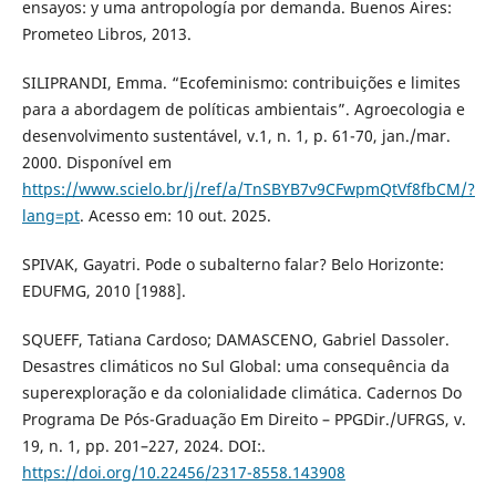
ensayos: y uma antropología por demanda. Buenos Aires:
Prometeo Libros, 2013.
SILIPRANDI, Emma. “Ecofeminismo: contribuições e limites
para a abordagem de políticas ambientais”. Agroecologia e
desenvolvimento sustentável, v.1, n. 1, p. 61-70, jan./mar.
2000. Disponível em
https://www.scielo.br/j/ref/a/TnSBYB7v9CFwpmQtVf8fbCM/?
lang=pt
. Acesso em: 10 out. 2025.
SPIVAK, Gayatri. Pode o subalterno falar? Belo Horizonte:
EDUFMG, 2010 [1988].
SQUEFF, Tatiana Cardoso; DAMASCENO, Gabriel Dassoler.
Desastres climáticos no Sul Global: uma consequência da
superexploração e da colonialidade climática. Cadernos Do
Programa De Pós-Graduação Em Direito – PPGDir./UFRGS, v.
19, n. 1, pp. 201–227, 2024. DOI:.
https://doi.org/10.22456/2317-8558.143908