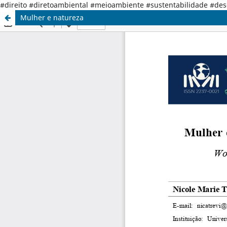
#direito #diretoambiental #meioambiente #sustentabilidade #de
Mulher e natureza