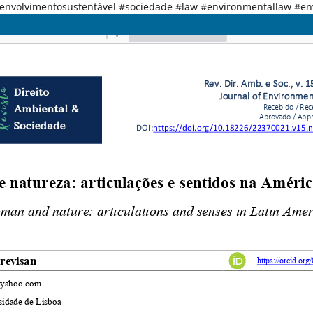
senvolvimentosustentável #sociedade #law #environmentallaw #e