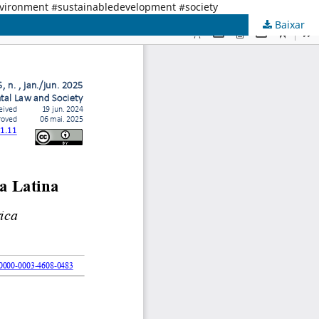
nvironment #sustainabledevelopment #society
Baixar