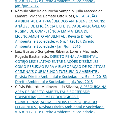
v. 2 n. 1 (2012): Direito Ambiental e Sociedade -
Jan./Jun. 2012
Rômulo Silveira da Rocha Sampaio, Julia Macedo de
Lamare, Viviane Damato Otto Kloss,
REGULAÇÃO
AMBIENTAL E A TRAGÉDIA DOS ANTI-BENS COMUNS:
ANÁLISE DE EFICIÊNCIA E EFETIVIDADE APLICÁVEL AO
REGIME DE COMPETÊNCIA EM MATÉRIA DE
LICENCIAMENTO AMBIENTAL
,
Revista Direito
Ambiental e Sociedade: v. 6 n. 1 (2016): Direito
Ambiental e Sociedade - Jan./Jun. 2016
Luiz Gustavo Gonçalves Ribeiro, Lorena Machado
Rogedo Bastianetto,
DIREITO PENAL AMBIENTAL:
COTEJO LEGISLATIVO ENTRE NAÇÕES DISSÍMILES
COMO REFLEXÃO PARA A ELABORAÇÃO DE POLÍTICAS
CRIMINAIS QUE MELHOR TUTELEM O AMBIENTE
,
Revista Direito Ambiental e Sociedade: v. 5 n. 2 (2015):
Direito Ambiental e Sociedade - Jul./Dez. 2015
Clóvis Eduardo Malinverni da Silveira,
A PESQUISA NA
ÁREA DE DIREITO AMBIENTAL E SOCIEDADE:
CONSIDERAÇÕES METODOLÓGICAS E
CARACTERIZAÇÃO DAS LINHAS DE PESQUISA DO
PPGDIR/UCS
,
Revista Direito Ambiental e Sociedade:
v. 6 n. 1 (2016): Direito Ambiental e Sociedade -