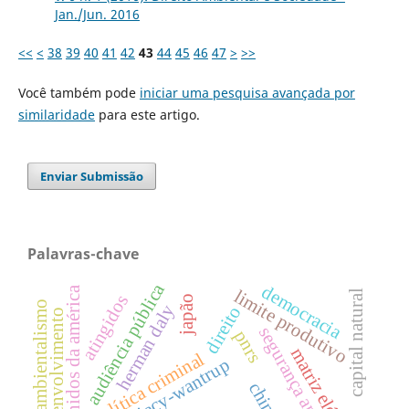
Jan./Jun. 2016
<<
<
38
39
40
41
42
43
44
45
46
47
>
>>
Você também pode
iniciar uma pesquisa avançada por
similaridade
para este artigo.
Enviar Submissão
Palavras-chave
audiência pública
democracia
estados unidos da américa
limite produtivo
capital natural
atingidos
japão
socioambientalismo
herman daly
direito
desenvolvimento
segurança ambiental
pnrs
matriz elétrica
política criminal
ciriacy-wantrup
china