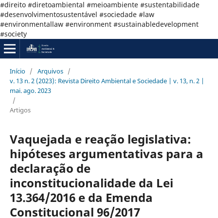
#direito #diretoambiental #meioambiente #sustentabilidade
#desenvolvimentosustentável #sociedade #law
#environmentallaw #environment #sustainabledevelopment
#society
Início
/
Arquivos
/
v. 13 n. 2 (2023): Revista Direito Ambiental e Sociedade | v. 13, n. 2 |
mai. ago. 2023
/
Artigos
Vaquejada e reação legislativa:
hipóteses argumentativas para a
declaração de
inconstitucionalidade da Lei
13.364/2016 e da Emenda
Constitucional 96/2017