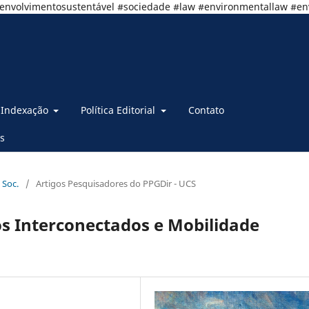
senvolvimentosustentável #sociedade #law #environmentallaw #e
Indexação
Política Editorial
Contato
s
 Soc.
/
Artigos Pesquisadores do PPGDir - UCS
s Interconectados e Mobilidade