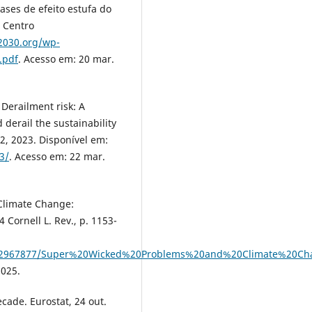
ases de efeito estufa do
 Centro
a2030.org/wp-
.pdf
. Acesso em: 20 mar.
Derailment risk: A
 derail the sustainability
82, 2023. Disponível em:
3/
. Acesso em: 22 mar.
Climate Change:
 Cornell L. Rev., p. 1153-
/1/12967877/Super%20Wicked%20Problems%20and%20Climate%20Ch
2025.
cade. Eurostat, 24 out.