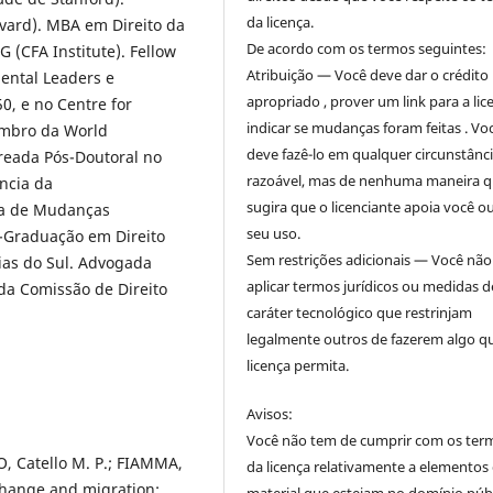
da licença.
vard). MBA em Direito da
De acordo com os termos seguintes:
 (CFA Institute). Fellow
Atribuição — Você deve dar o crédito
ental Leaders e
apropriado , prover um link para a lic
, e no Centre for
indicar se mudanças foram feitas . Vo
embro da World
deve fazê-lo em qualquer circunstânc
reada Pós-Doutoral no
razoável, mas de nenhuma maneira 
ncia da
sugira que o licenciante apoia você o
ora de Mudanças
seu uso.
s-Graduação em Direito
Sem restrições adicionais — Você nã
ias do Sul. Advogada
aplicar termos jurídicos ou medidas d
 da Comissão de Direito
caráter tecnológico que restrinjam
legalmente outros de fazerem algo q
licença permita.
Avisos:
Você não tem de cumprir com os ter
, Catello M. P.; FIAMMA,
da licença relativamente a elementos
change and migration: