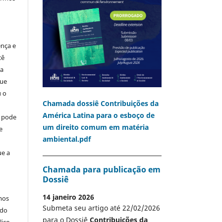
ença e
cê
ia
que
u o
Chamada dossiê Contribuições da
América Latina para o esboço de
o pode
um direito comum em matéria
e
ambiental.pdf
ue a
Chamada para publicação em
Dossiê
14 janeiro 2026
mos
Submeta seu artigo até 22/02/2026
 do
para o Dossiê
Contribuições da