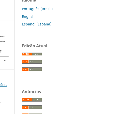
Português (Brasil)
English
Español (España)
scos
ista
Edição Atual
01
 Soc.
Anúncios
-