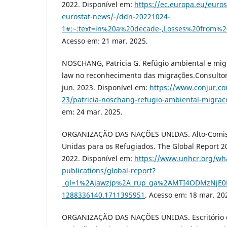
2022. Disponível em:
https://ec.europa.eu/euro
eurostat-news/-/ddn-20221024-
1#:~:text=in%20a%20decade-,Losses%20from
Acesso em: 21 mar. 2025.
NOSCHANG, Patricia G. Refúgio ambiental e migr
law no reconhecimento das migrações.Consultor 
jun. 2023. Disponível em:
https://www.conjur.co
23/patricia-noschang-refugio-ambiental-migraco
em: 24 mar. 2025.
ORGANIZAÇÃO DAS NAÇÕES UNIDAS. Alto-Comis
Unidas para os Refugiados. The Global Report 
2022. Disponível em:
https://www.unhcr.org/wh
publications/global-report?
_gl=1%2Ajawzjp%2A_rup_ga%2AMTI4ODMzNjE
1288336140.1711395951
. Acesso em: 18 mar. 20
ORGANIZAÇÃO DAS NAÇÕES UNIDAS. Escritório d