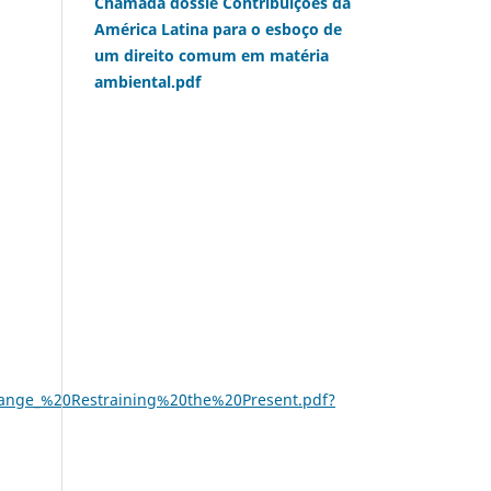
Chamada dossiê Contribuições da
América Latina para o esboço de
um direito comum em matéria
ambiental.pdf
ange_%20Restraining%20the%20Present.pdf?