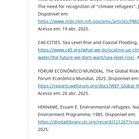
The need for recognition of “climate refugees”. J
Disponível em:
https://www.ncbi.nlm.nih.gov/pmc/articles/P
Acesso em: 19 abr. 2025.
C40 CITIES. Sea Level Rise and Coastal Flooding,
https://www.c40.org/what-we-do/scaling-up-cli
water/the-future-we-dont-want/sea-level-rise/
. 
FÓRUM ECONÔMICO MUNDIAL. The Global Risks 
Fórum Econômico Mundial, 2025. Disponível em:
https://reports.weforum.org/docs/WEF_Global_R
Acesso em: 20 abr. 2025.
HINNAWI, Essam E. Environmental refugees. Nai
Environment Programme, 1985. Disponível em:
https://digitallibrary.un.org/record/121267?v=p
2025.