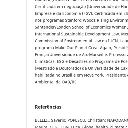
Certificada em negociação (Universidade de Har
Empresa e da Economia (FGV). Certificada em ESG
nos programas Stanford Woods Rising Environm
Santander/London School of Economics Women50
International Sustainable Development Law. M
Commission of Environmental Law da IUCN. Lau
programa Make Our Planet Great Again, Presidê
França/Universidade de Aix-Marseille. Profess
Climáticas, ESG e Desastres no Programa de Pó
(Mestrado e Doutorado) da Universidade de Cax
habilitada no Brasil e em Nova York. Presidente
Ambiental da OAB/RS.
Referências
BELLIZI, Saverio; POPESCU, Christian; NAPODANO
Maura; CEGOLON, Luca. Global health, climate 