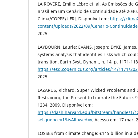
LA ROVERE, Emilio Lèbre et. al. As Emissões de G
Brasil em um Cenário de Continuidade até 2030.
Clima/COPPE/UFRJ. Disponível em:
https://clim
content/uploads/2022/09/Cenario-Continuidade
2025.
LAYBOURN, Laurie; EVANS, Joseph; DYKE, James. 
systems analysis that identifies risks which could
transition. Earth Syst. Dynam., n. 14, p. 1171-11
https://esd.copernicus.org/articles/14/1171/202
2025.
LAZARUS, Richard. Super Wicked Problems and 
Restraining the Present to Liberate the Future. 94
1234, 2009. Disponível em:
https://dash.harvard.edu/bitstream/handle
seLquence=1&isAllowed=y
. Acesso em: 17 mar. 
LOSSES from climate change: €145 billion in a de