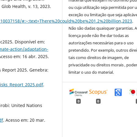
material que estejam no domínio púb
 Glob Health, v. 13, 2023.
ou cuja utilização seja permitida por
exceção ou limitação que seja aplicáve
MC10037158/#:~:text=There%20could%20be%201.2%20billion,2023
.
Não são dadas quaisquer garantias. 
licença pode não lhe dar todas as
 c2025. Disponível em:
autorizações necessárias para o uso
mate-action/adaptation-
pretendido. Por exemplo, outros direi
Acesso em: 16 abr. 2025.
tais como direitos de imagem, de
privacidade ou direitos morais , pod
Report 2025. Genebra:
limitar o uso do material.
isks_Report_2025.pdf
.
0
0
robi: United Nations
df
. Acesso em: 20 mar.