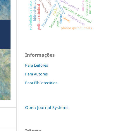
desenvolvimento
matriz elétrica
ciriacy-wantrup
hidroeletricidade
governança
capital natural
sociedade de risco
limite produtivo
política criminal
segurança ambiental
japão
herman daly
hidrelétricas
direito
china
pnrs
planos quinquenais.
Informações
Para Leitores
Para Autores
Para Bibliotecários
Open Journal Systems
Idioma