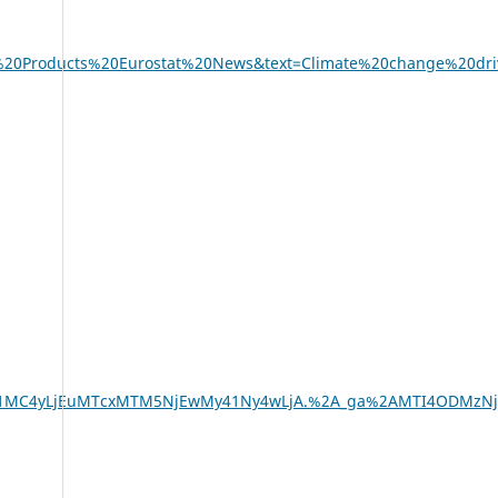
%20Products%20Eurostat%20News&text=Climate%20change%20dr
1MC4yLjEuMTcxMTM5NjEwMy41Ny4wLjA.%2A_ga%2AMTI4ODMzNjE