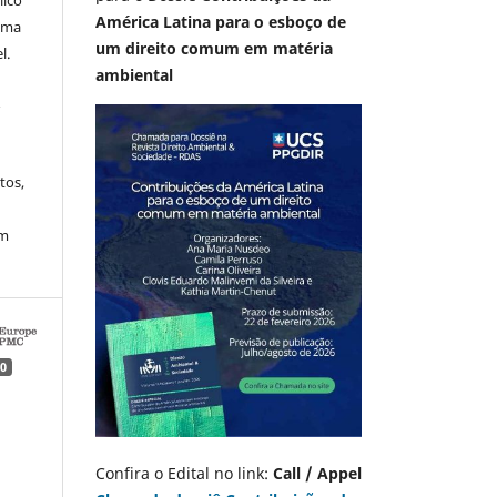
lico
América Latina para o esboço de
 uma
um direito comum em matéria
l.
ambiental
A
tos,
em
0
Confira o Edital no link:
Call / Appel