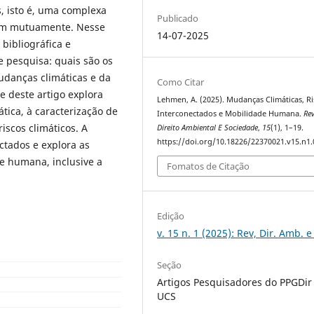
, isto é, uma complexa
Publicado
iam mutuamente. Nesse
14-07-2025
 bibliográfica e
 pesquisa: quais são os
udanças climáticas e da
Como Citar
e deste artigo explora
Lehmen, A. (2025). Mudanças Climáticas, Ri
tica, à caracterização de
Interconectados e Mobilidade Humana.
Rev
iscos climáticos. A
Direito Ambiental E Sociedade
,
15
(1), 1–19.
https://doi.org/10.18226/22370021.v15.n1.
ctados e explora as
e humana, inclusive a
Fomatos de Citação
Edição
v. 15 n. 1 (2025): Rev, Dir. Amb. e
Seção
Artigos Pesquisadores do PPGDir 
UCS