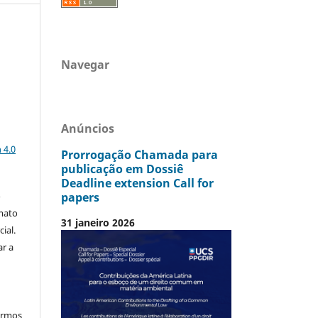
Navegar
Anúncios
a
 4.0
Prorrogação Chamada para
publicação em Dossiê
Deadline extension Call for
papers
o
mato
31 janeiro 2026
ial.
ar a
termos