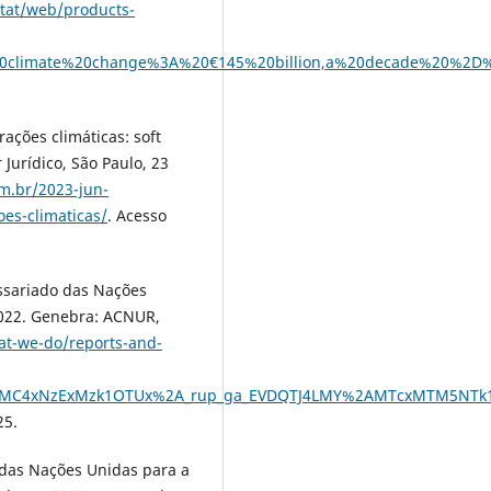
stat/web/products-
%20climate%20change%3A%20€145%20billion,a%20decade%20%2D
ações climáticas: soft
Jurídico, São Paulo, 23
m.br/2023-jun-
es-climaticas/
. Acesso
sariado das Nações
2022. Genebra: ACNUR,
at-we-do/reports-and-
0MC4xNzExMzk1OTUx%2A_rup_ga_EVDQTJ4LMY%2AMTcxMTM5NTk
25.
as Nações Unidas para a