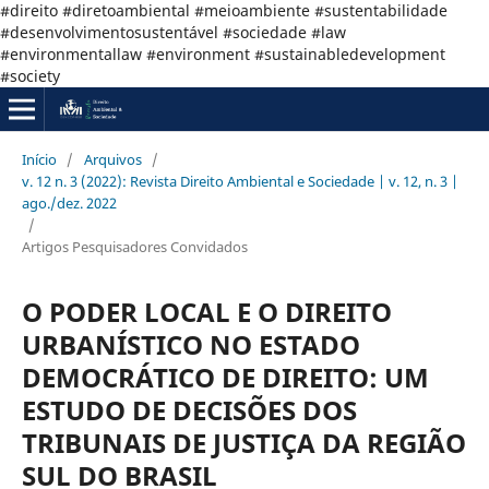
#direito #diretoambiental #meioambiente #sustentabilidade
#desenvolvimentosustentável #sociedade #law
#environmentallaw #environment #sustainabledevelopment
#society
Início
/
Arquivos
/
v. 12 n. 3 (2022): Revista Direito Ambiental e Sociedade | v. 12, n. 3 |
ago./dez. 2022
/
Artigos Pesquisadores Convidados
O PODER LOCAL E O DIREITO
URBANÍSTICO NO ESTADO
DEMOCRÁTICO DE DIREITO: UM
ESTUDO DE DECISÕES DOS
TRIBUNAIS DE JUSTIÇA DA REGIÃO
SUL DO BRASIL