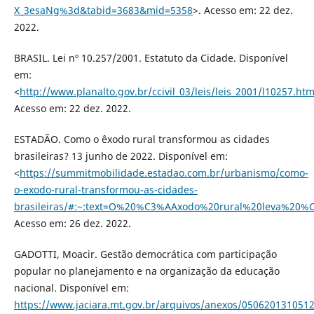
X_3esaNg%3d&tabid=3683&mid=5358
>. Acesso em: 22 dez.
2022.
BRASIL. Lei nº 10.257/2001. Estatuto da Cidade. Disponível
em:
<
http://www.planalto.gov.br/ccivil_03/leis/leis_2001/l10257.ht
Acesso em: 22 dez. 2022.
ESTADÃO. Como o êxodo rural transformou as cidades
brasileiras? 13 junho de 2022. Disponível em:
<
https://summitmobilidade.estadao.com.br/urbanismo/como-
o-exodo-rural-transformou-as-cidades-
brasileiras/#:~:text=O%20%C3%AAxodo%20rural%20leva%20
Acesso em: 26 dez. 2022.
GADOTTI, Moacir. Gestão democrática com participação
popular no planejamento e na organização da educação
nacional. Disponível em:
https://www.jaciara.mt.gov.br/arquivos/anexos/0506201310512