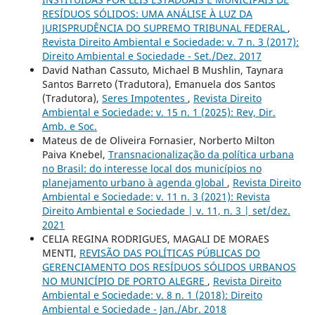
RESÍDUOS SÓLIDOS: UMA ANÁLISE À LUZ DA
JURISPRUDÊNCIA DO SUPREMO TRIBUNAL FEDERAL
,
Revista Direito Ambiental e Sociedade: v. 7 n. 3 (2017):
Direito Ambiental e Sociedade - Set./Dez. 2017
David Nathan Cassuto, Michael B Mushlin, Taynara
Santos Barreto (Tradutora), Emanuela dos Santos
(Tradutora),
Seres Impotentes
,
Revista Direito
Ambiental e Sociedade: v. 15 n. 1 (2025): Rev, Dir.
Amb. e Soc.
Mateus de de Oliveira Fornasier, Norberto Milton
Paiva Knebel,
Transnacionalização da política urbana
no Brasil: do interesse local dos municípios no
planejamento urbano à agenda global
,
Revista Direito
Ambiental e Sociedade: v. 11 n. 3 (2021): Revista
Direito Ambiental e Sociedade | v. 11, n. 3 | set/dez.
2021
CELIA REGINA RODRIGUES, MAGALI DE MORAES
MENTI,
REVISÃO DAS POLÍTICAS PÚBLICAS DO
GERENCIAMENTO DOS RESÍDUOS SÓLIDOS URBANOS
NO MUNICÍPIO DE PORTO ALEGRE
,
Revista Direito
Ambiental e Sociedade: v. 8 n. 1 (2018): Direito
Ambiental e Sociedade - Jan./Abr. 2018