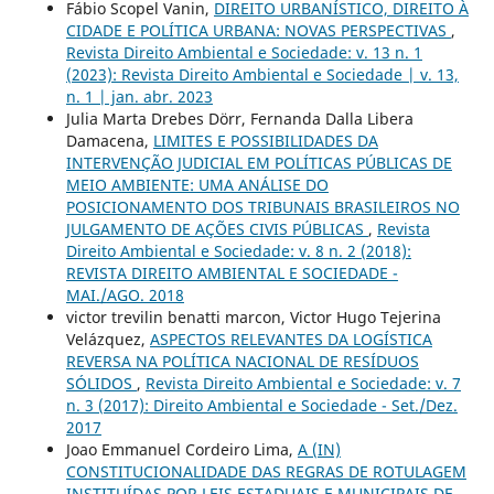
Fábio Scopel Vanin,
DIREITO URBANÍSTICO, DIREITO À
CIDADE E POLÍTICA URBANA: NOVAS PERSPECTIVAS
,
Revista Direito Ambiental e Sociedade: v. 13 n. 1
(2023): Revista Direito Ambiental e Sociedade | v. 13,
n. 1 | jan. abr. 2023
Julia Marta Drebes Dörr, Fernanda Dalla Libera
Damacena,
LIMITES E POSSIBILIDADES DA
INTERVENÇÃO JUDICIAL EM POLÍTICAS PÚBLICAS DE
MEIO AMBIENTE: UMA ANÁLISE DO
POSICIONAMENTO DOS TRIBUNAIS BRASILEIROS NO
JULGAMENTO DE AÇÕES CIVIS PÚBLICAS
,
Revista
Direito Ambiental e Sociedade: v. 8 n. 2 (2018):
REVISTA DIREITO AMBIENTAL E SOCIEDADE -
MAI./AGO. 2018
victor trevilin benatti marcon, Victor Hugo Tejerina
Velázquez,
ASPECTOS RELEVANTES DA LOGÍSTICA
REVERSA NA POLÍTICA NACIONAL DE RESÍDUOS
SÓLIDOS
,
Revista Direito Ambiental e Sociedade: v. 7
n. 3 (2017): Direito Ambiental e Sociedade - Set./Dez.
2017
Joao Emmanuel Cordeiro Lima,
A (IN)
CONSTITUCIONALIDADE DAS REGRAS DE ROTULAGEM
INSTITUÍDAS POR LEIS ESTADUAIS E MUNICIPAIS DE