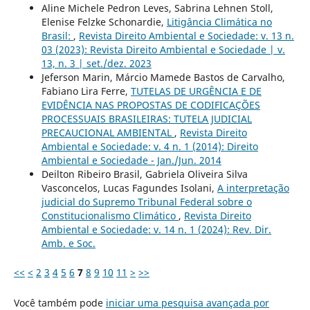
Aline Michele Pedron Leves, Sabrina Lehnen Stoll,
Elenise Felzke Schonardie,
Litigância Climática no
Brasil:
,
Revista Direito Ambiental e Sociedade: v. 13 n.
03 (2023): Revista Direito Ambiental e Sociedade | v.
13, n. 3 | set./dez. 2023
Jeferson Marin, Márcio Mamede Bastos de Carvalho,
Fabiano Lira Ferre,
TUTELAS DE URGÊNCIA E DE
EVIDÊNCIA NAS PROPOSTAS DE CODIFICAÇÕES
PROCESSUAIS BRASILEIRAS: TUTELA JUDICIAL
PRECAUCIONAL AMBIENTAL
,
Revista Direito
Ambiental e Sociedade: v. 4 n. 1 (2014): Direito
Ambiental e Sociedade - Jan./Jun. 2014
Deilton Ribeiro Brasil, Gabriela Oliveira Silva
Vasconcelos, Lucas Fagundes Isolani,
A interpretação
judicial do Supremo Tribunal Federal sobre o
Constitucionalismo Climático
,
Revista Direito
Ambiental e Sociedade: v. 14 n. 1 (2024): Rev. Dir.
Amb. e Soc.
<<
<
2
3
4
5
6
7
8
9
10
11
>
>>
Você também pode
iniciar uma pesquisa avançada por