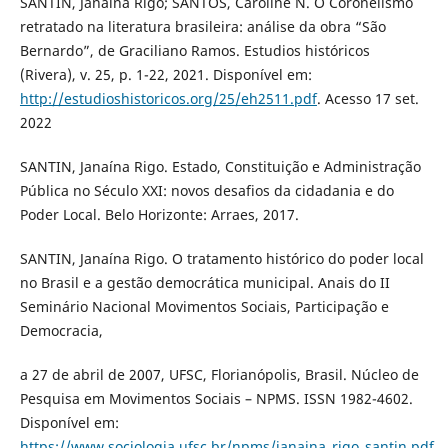
SANTIN, Janaína Rigo; SANTOS, Caroline N. O Coronelismo
retratado na literatura brasileira: análise da obra “São
Bernardo”, de Graciliano Ramos. Estudios históricos
(Rivera), v. 25, p. 1-22, 2021. Disponível em:
http://estudioshistoricos.org/25/eh2511.pdf
. Acesso 17 set.
2022
SANTIN, Janaína Rigo. Estado, Constituição e Administração
Pública no Século XXI: novos desafios da cidadania e do
Poder Local. Belo Horizonte: Arraes, 2017.
SANTIN, Janaína Rigo. O tratamento histórico do poder local
no Brasil e a gestão democrática municipal. Anais do II
Seminário Nacional Movimentos Sociais, Participação e
Democracia,
a 27 de abril de 2007, UFSC, Florianópolis, Brasil. Núcleo de
Pesquisa em Movimentos Sociais – NPMS. ISSN 1982-4602.
Disponível em:
https://www.sociologia.ufsc.br/npms/janaina_rigo_santin.pdf
.