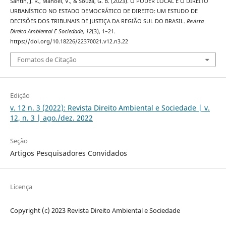
Santin, J. R., Manoel, V., & Souza, G. B. (2023). O PODER LOCAL E O DIREITO
URBANÍSTICO NO ESTADO DEMOCRÁTICO DE DIREITO: UM ESTUDO DE
DECISÕES DOS TRIBUNAIS DE JUSTIÇA DA REGIÃO SUL DO BRASIL.
Revista
Direito Ambiental E Sociedade
,
12
(3), 1–21.
https://doi.org/10.18226/22370021.v12.n3.22
Fomatos de Citação
Edição
v. 12 n. 3 (2022): Revista Direito Ambiental e Sociedade | v.
12, n. 3 | ago./dez. 2022
Seção
Artigos Pesquisadores Convidados
Licença
Copyright (c) 2023 Revista Direito Ambiental e Sociedade