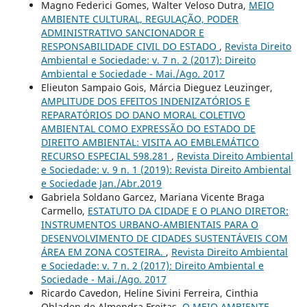
Magno Federici Gomes, Walter Veloso Dutra,
MEIO
AMBIENTE CULTURAL, REGULAÇÃO, PODER
ADMINISTRATIVO SANCIONADOR E
RESPONSABILIDADE CIVIL DO ESTADO
,
Revista Direito
Ambiental e Sociedade: v. 7 n. 2 (2017): Direito
Ambiental e Sociedade - Mai./Ago. 2017
Elieuton Sampaio Gois, Márcia Dieguez Leuzinger,
AMPLITUDE DOS EFEITOS INDENIZATÓRIOS E
REPARATÓRIOS DO DANO MORAL COLETIVO
AMBIENTAL COMO EXPRESSÃO DO ESTADO DE
DIREITO AMBIENTAL: VISITA AO EMBLEMÁTICO
RECURSO ESPECIAL 598.281
,
Revista Direito Ambiental
e Sociedade: v. 9 n. 1 (2019): Revista Direito Ambiental
e Sociedade Jan./Abr.2019
Gabriela Soldano Garcez, Mariana Vicente Braga
Carmello,
ESTATUTO DA CIDADE E O PLANO DIRETOR:
INSTRUMENTOS URBANO-AMBIENTAIS PARA O
DESENVOLVIMENTO DE CIDADES SUSTENTÁVEIS COM
ÁREA EM ZONA COSTEIRA.
,
Revista Direito Ambiental
e Sociedade: v. 7 n. 2 (2017): Direito Ambiental e
Sociedade - Mai./Ago. 2017
Ricardo Cavedon, Heline Sivini Ferreira, Cinthia
Obladen de Almendra Freitas,
O MEIO AMBIENTE