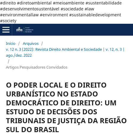
#direito #diretoambiental #meioambiente #sustentabilidade
#desenvolvimentosustentável #sociedade #law
#environmentallaw #environment #sustainabledevelopment
#society
Início
/
Arquivos
/
v. 12 n. 3 (2022): Revista Direito Ambiental e Sociedade | v. 12, n. 3 |
ago./dez. 2022
/
Artigos Pesquisadores Convidados
O PODER LOCAL E O DIREITO
URBANÍSTICO NO ESTADO
DEMOCRÁTICO DE DIREITO: UM
ESTUDO DE DECISÕES DOS
TRIBUNAIS DE JUSTIÇA DA REGIÃO
SUL DO BRASIL