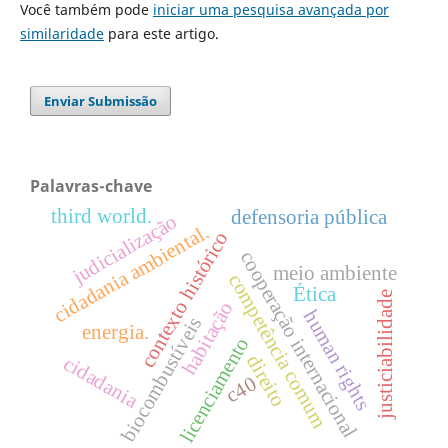
Você também pode
iniciar uma pesquisa avançada por
similaridade
para este artigo.
Enviar Submissão
Palavras-chave
third world.
defensoria pública
judicialização
cidadania ambiental.
contexto histórico
cooperação internacional
meio ambiente
competência comum
Ética
justiciabilidade
habitação
human rights
biocombustíveis
energia.
licenciamento
direito
cidadania
c40