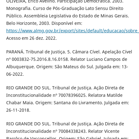
OLIVEIRA, Érico Avelino. Participação Democrática. 2003.
Monografia. Curso de Pós-Graduação Lato Sensu Direito
Público. Assembleia Legislativa do Estado de Minas Gerais.
Belo Horizonte, 2003. Disponível em:
https://www.almg.gov.br/export/sites/default/educacao/sobre
Acesso em 26 dez. 2022.
PARANÁ. Tribunal de Justiça. 5. Câmara Cível. Apelação Cível
nº 0003832-75.2016.8.16.0158. Relator Luciano Campos de
Albuquerque. Origem: São Mateus do Sul. Julgada em: 13-
06-2022.
RIO GRANDE DO SUL. Tribunal de Justiça. Ação Direta de
Inconstitucionalidade nº 70078396025. Relatora Matilde
Chabar Maia. Origem: Santana do Livramento. Julgada em:
26-11-2018.
RIO GRANDE DO SUL. Tribunal de Justiça. Ação Direta de
Inconstitucionalidade nº 70084338243. Relator Vicente
Barrôco de Vasconcellos. Origem: São Gabriel. Julgada em: