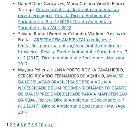
Daniel Diniz Gonçalves, Maria Cristina Vidotte Blanco
Tárrega,
Giro ecocêntrico: do direito ambiental ao
direito ecológico
,
Revista Direito Ambiental e
Sociedade: v. 8 n. 1 (2018): Direito Ambiental e
Sociedade - Jan./Abr. 2018
Silvana Raquel Brendler Colombo, Vladimir Passos de
Freitas,
ARBITRAGEM AMBIENTAL condições e
limitações para sua utilização no âmbito do direito
brasileiro
,
Revista Direito Ambiental e Sociedade: v. 7
n. 2 (2017): Direito Ambiental e Sociedade - Mai./Ago.
2017
Mayara Pellenz, LUANA PORTO ROCHA CAVALHEIRO,
SÉRGIO RICARDO FERNANDES DE AQUINO,
ANÁLISE
DA LEGISLAÇÃO BRASILEIRA SOBRE A ÁGUA: A
NECESSIDADE DE UM REDIMENSIONAMENTO DIANTE
DE SUA IMPRESCINDIBILIDADE PARA A MANUTENÇÃO
DA VIDA
,
Revista Direito Ambiental e Sociedade: v. 7
n. 2 (2017): Direito Ambiental e Sociedade - Mai./Ago.
2017
1
2
3
4
5
6
7
8
9
10
>
>>