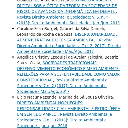
DIGITAL SOB A ÓTICA DA TEORIA DA SOCIEDADE DE
RISCO: OS AVANÇOS DA INFORMÁTICA EM DEBATE
,
Revista Direito Ambiental e Sociedade: v. 5, n. 1
(2015): Direito Ambiental e Sociedade - Jan./Jun. 2015
Caroline Ferri Burgel, Gabriel da Silva Danieli,
Leonardo da Rocha de Souza,
DISCRICIONARIEDADE
ADMINISTRATIVA E LICENÇA AMBIENTAL
,
Revista
Direito Ambiental e Sociedade: v. 7 n. 2 (2017): Direito
Ambiental e Sociedade - Mai./Ago. 2017
Angélica Cristiny Ezequiel de Avelar Teixeira, Beatriz
Souza Costa,
SOCIEDADES TRADICIONAIS,
DESENVOLVIMENTO ECONÔMICO E MEIO AMBIENTE:
REFLEXÕES PARA A SUSTENTABILIDADE COMO VALOR
CONSTITUCIONAL
,
Revista Direito Ambiental e
Sociedade: v. 7 n. 2 (2017): Direito Ambiental e
Sociedade - Mai./Ago. 2017
Élcio Nacur Rezende, Marina de Sá Souza Oliveira,
DIREITO AMBIENTAL NORUEGUÊS:
RESPONSABILIDADE CIVIL AMBIENTAL E PETROLÍFERA
EM SENTIDO AMPLO
,
Revista Direito Ambiental e
Sociedade: v. 6 n. 1 (2016): Direito Ambiental e
Sociedade - Jan./Jun. 2016