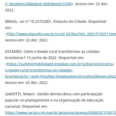
X_3esaNg%3d&tabid=3683&mid=5358
>. Acesso em: 22 dez.
2022.
BRASIL. Lei nº 10.257/2001. Estatuto da Cidade. Disponível
em:
<
http://www.planalto.gov.br/ccivil_03/leis/leis_2001/l10257.ht
Acesso em: 22 dez. 2022.
ESTADÃO. Como o êxodo rural transformou as cidades
brasileiras? 13 junho de 2022. Disponível em:
<
https://summitmobilidade.estadao.com.br/urbanismo/como-
o-exodo-rural-transformou-as-cidades-
brasileiras/#:~:text=O%20%C3%AAxodo%20rural%20leva%20
Acesso em: 26 dez. 2022.
GADOTTI, Moacir. Gestão democrática com participação
popular no planejamento e na organização da educação
nacional. Disponível em:
https://www.jaciara.mt.gov.br/arquivos/anexos/0506201310512