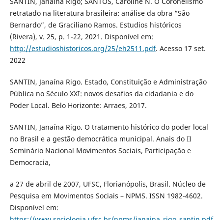
SANTIN, Janaína Rigo; SANTOS, Caroline N. O Coronelismo
retratado na literatura brasileira: análise da obra “São
Bernardo”, de Graciliano Ramos. Estudios históricos
(Rivera), v. 25, p. 1-22, 2021. Disponível em:
http://estudioshistoricos.org/25/eh2511.pdf
. Acesso 17 set.
2022
SANTIN, Janaína Rigo. Estado, Constituição e Administração
Pública no Século XXI: novos desafios da cidadania e do
Poder Local. Belo Horizonte: Arraes, 2017.
SANTIN, Janaína Rigo. O tratamento histórico do poder local
no Brasil e a gestão democrática municipal. Anais do II
Seminário Nacional Movimentos Sociais, Participação e
Democracia,
a 27 de abril de 2007, UFSC, Florianópolis, Brasil. Núcleo de
Pesquisa em Movimentos Sociais – NPMS. ISSN 1982-4602.
Disponível em:
https://www.sociologia.ufsc.br/npms/janaina_rigo_santin.pdf
.