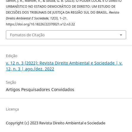
Santin, J. R., Manoel, V., & Souza, G. B. (2023). O PODER LOCAL E O DIREITO
URBANÍSTICO NO ESTADO DEMOCRÁTICO DE DIREITO: UM ESTUDO DE
DECISÕES DOS TRIBUNAIS DE JUSTIÇA DA REGIÃO SUL DO BRASIL.
Revista
Direito Ambiental E Sociedade
,
12
(3), 1–21.
https://doi.org/10.18226/22370021.v12.n3.22
Fomatos de Citação
Edição
v. 12 n. 3 (2022): Revista Direito Ambiental e Sociedade | v.
12, n. 3 | ago./dez. 2022
Seção
Artigos Pesquisadores Convidados
Licença
Copyright (c) 2023 Revista Direito Ambiental e Sociedade