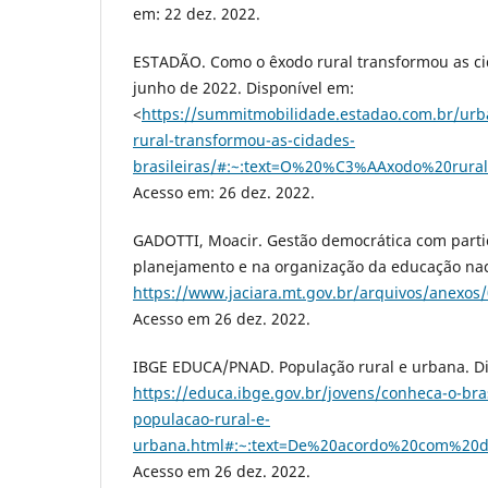
em: 22 dez. 2022.
ESTADÃO. Como o êxodo rural transformou as cid
junho de 2022. Disponível em:
<
https://summitmobilidade.estadao.com.br/ur
rural-transformou-as-cidades-
brasileiras/#:~:text=O%20%C3%AAxodo%20ru
Acesso em: 26 dez. 2022.
GADOTTI, Moacir. Gestão democrática com parti
planejamento e na organização da educação nac
https://www.jaciara.mt.gov.br/arquivos/anexo
Acesso em 26 dez. 2022.
IBGE EDUCA/PNAD. População rural e urbana. Di
https://educa.ibge.gov.br/jovens/conheca-o-bra
populacao-rural-e-
urbana.html#:~:text=De%20acordo%20com%20
Acesso em 26 dez. 2022.