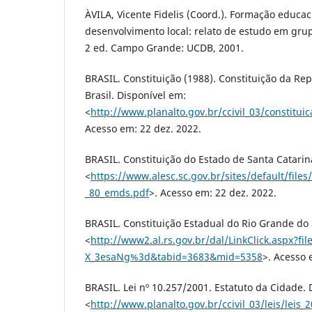
ÀVILA, Vicente Fidelis (Coord.). Formação educa
desenvolvimento local: relato de estudo em grup
2 ed. Campo Grande: UCDB, 2001.
BRASIL. Constituição (1988). Constituição da Re
Brasil. Disponível em:
<
http://www.planalto.gov.br/ccivil_03/constitui
Acesso em: 22 dez. 2022.
BRASIL. Constituição do Estado de Santa Catarin
<
https://www.alesc.sc.gov.br/sites/default/file
_80_emds.pdf
>. Acesso em: 22 dez. 2022.
BRASIL. Constituição Estadual do Rio Grande do 
<
http://www2.al.rs.gov.br/dal/LinkClick.aspx?fil
X_3esaNg%3d&tabid=3683&mid=5358
>. Acesso 
BRASIL. Lei nº 10.257/2001. Estatuto da Cidade. 
<
http://www.planalto.gov.br/ccivil_03/leis/leis