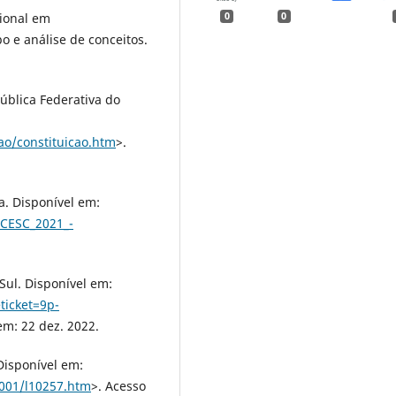
cional em
0
0
o e análise de conceitos.
pública Federativa do
cao/constituicao.htm
>.
a. Disponível em:
s/CESC_2021_-
Sul. Disponível em:
eticket=9p-
em: 22 dez. 2022.
Disponível em:
_2001/l10257.htm
>. Acesso