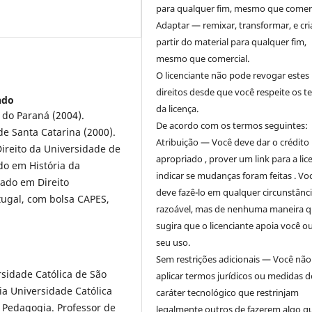
para qualquer fim, mesmo que comerc
Adaptar — remixar, transformar, e cri
partir do material para qualquer fim,
mesmo que comercial.
O licenciante não pode revogar estes
direitos desde que você respeite os 
ndo
da licença.
 do Paraná (2004).
De acordo com os termos seguintes:
e Santa Catarina (2000).
Atribuição — Você deve dar o crédito
ireito da Universidade de
apropriado , prover um link para a lic
do em História da
indicar se mudanças foram feitas . Vo
ado em Direito
deve fazê-lo em qualquer circunstânc
tugal, com bolsa CAPES,
razoável, mas de nenhuma maneira 
sugira que o licenciante apoia você o
seu uso.
Sem restrições adicionais — Você nã
rsidade Católica de São
aplicar termos jurídicos ou medidas d
ia Universidade Católica
caráter tecnológico que restrinjam
e Pedagogia. Professor de
legalmente outros de fazerem algo q