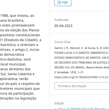
PDF
e 1988, que inovou, ao
Publicado
bana brasileira,
ue estes promovessem
05-04-2023
eio da edição dos Planos
positivos constitucionais
01 (Estatuto da Cidade), a
Como Citar
rbanístico, e orientam a
Santin, J. R., Manoel, V., & Souza, G. B. (202
rizes, o artigo 2, inciso
PODER LOCAL E O DIREITO URBANÍSTICO
stão democrática
ESTADO DEMOCRÁTICO DE DIREITO: UM 
tico-dedutivo, será
DE DECISÕES DOS TRIBUNAIS DE JUSTIÇA 
local municipal,
REGIÃO SUL DO BRASIL.
Revista Direito Amb
anos diretores dos
E Sociedade
,
12
(3), 1–21.
Sul, Santa Catarina e
https://doi.org/10.18226/22370021.v12.n3.
ploratória, serão
sul do país a respeito da
Fomatos de Citação
diretores municipais que
ência da participação
terações na legislação
Edição