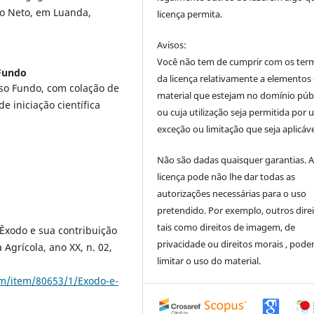
ho Neto, em Luanda,
licença permita.
Avisos:
Você não tem de cumprir com os ter
 Fundo
da licença relativamente a elementos
so Fundo, com colação de
material que estejam no domínio púb
e iniciação científica
ou cuja utilização seja permitida por
exceção ou limitação que seja aplicáve
Não são dadas quaisquer garantias. 
licença pode não lhe dar todas as
autorizações necessárias para o uso
pretendido. Por exemplo, outros direi
tais como direitos de imagem, de
Êxodo e sua contribuição
privacidade ou direitos morais , pod
 Agrícola, ano XX, n. 02,
limitar o uso do material.
eam/item/80653/1/Exodo-e-