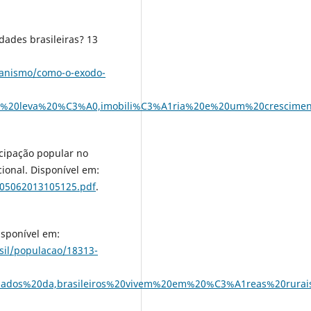
ades brasileiras? 13
banismo/como-o-exodo-
ral%20leva%20%C3%A0,imobili%C3%A1ria%20e%20um%20crescime
cipação popular no
ional. Disponível em:
s/05062013105125.pdf
.
sponível em:
sil/populacao/18313-
dados%20da,brasileiros%20vivem%20em%20%C3%A1reas%20rurai