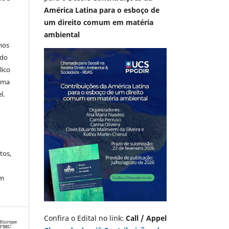
América Latina para o esboço de
um direito comum em matéria
ambiental
mos
 do
lico
 uma
l.
A
tos,
em
Confira o Edital no link:
Call / Appel