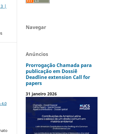
 3 |
Navegar
os
Anúncios
Prorrogação Chamada para
publicação em Dossiê
Deadline extension Call for
papers
31 janeiro 2026
a
 4.0
o
mato