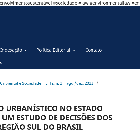
senvolvimentosustentável #sociedade #law #environmentallaw #e
Indexação
Política Editorial
Contato
s
o Ambiental e Sociedade | v. 12, n. 3 | ago./dez. 2022
/
TO URBANÍSTICO NO ESTADO
 UM ESTUDO DE DECISÕES DOS
REGIÃO SUL DO BRASIL