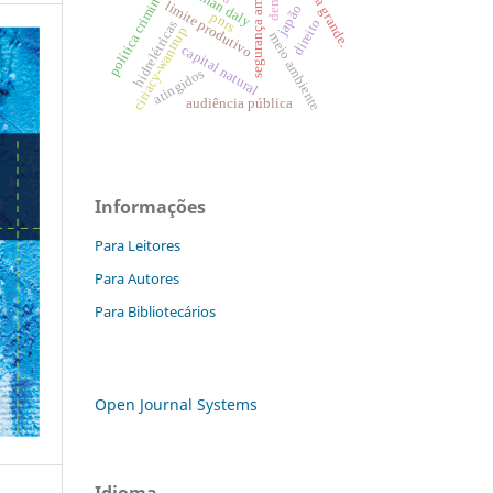
uhe barra grande.
segurança ambiental
herman daly
política criminal
limite produtivo
japão
pnrs
direito
hidrelétricas
ciriacy-wantrup
meio ambiente
capital natural
atingidos
audiência pública
Informações
Para Leitores
Para Autores
Para Bibliotecários
Open Journal Systems
Idioma