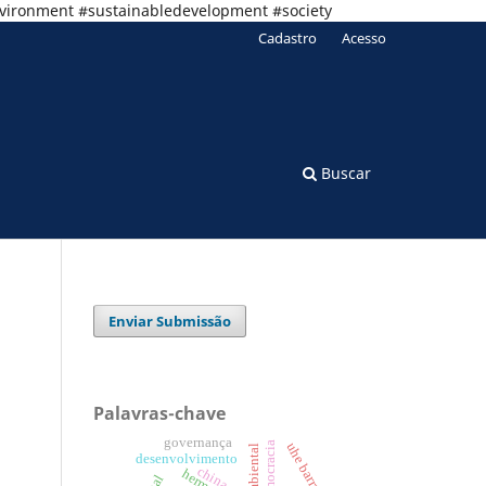
nvironment #sustainabledevelopment #society
Cadastro
Acesso
Buscar
Enviar Submissão
Palavras-chave
governança
democracia
desenvolvimento
china