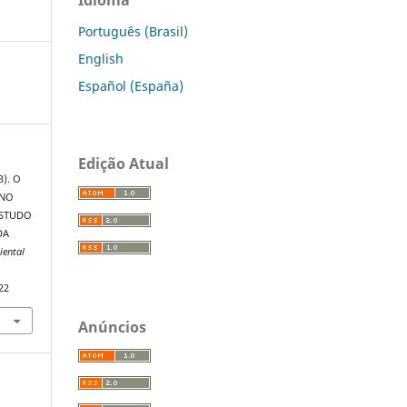
Português (Brasil)
English
Español (España)
Edição Atual
3). O
 NO
ESTUDO
DA
iental
22
Anúncios