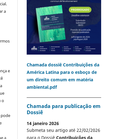
ial.
ar a
termos
Chamada dossiê Contribuições da
ença e
América Latina para o esboço de
cê
um direito comum em matéria
ia
ambiental.pdf
que
u o
Chamada para publicação em
Dossiê
o pode
e
14 janeiro 2026
Submeta seu artigo até 22/02/2026
para o Dossiê
Contribuições da
ue a