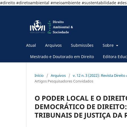
#direito #diretoambiental #meioambiente #sustentabilidade #de
Atual
Arquivos
Submissões
Sobre
Mestrado e Doutorado em Direito
Editora Educ
Início
/
Arquivos
/
v. 12 n. 3 (2022): Revista Direit
Artigos Pesquisadores Convidados
O PODER LOCAL E O DIREI
DEMOCRÁTICO DE DIREITO:
TRIBUNAIS DE JUSTIÇA DA 