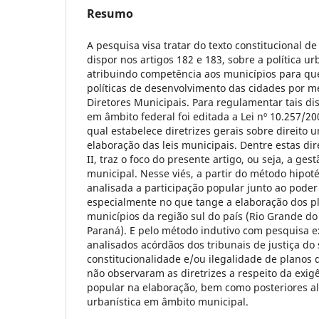
Resumo
A pesquisa visa tratar do texto constitucional d
dispor nos artigos 182 e 183, sobre a política ur
atribuindo competência aos municípios para q
políticas de desenvolvimento das cidades por m
Diretores Municipais. Para regulamentar tais dis
em âmbito federal foi editada a Lei nº 10.257/20
qual estabelece diretrizes gerais sobre direito u
elaboração das leis municipais. Dentre estas diret
II, traz o foco do presente artigo, ou seja, a ge
municipal. Nesse viés, a partir do método hipoté
analisada a participação popular junto ao poder 
especialmente no que tange a elaboração dos pl
municípios da região sul do país (Rio Grande do 
Paraná). E pelo método indutivo com pesquisa ex
analisados acórdãos dos tribunais de justiça do 
constitucionalidade e/ou ilegalidade de planos 
não observaram as diretrizes a respeito da exig
popular na elaboração, bem como posteriores al
urbanística em âmbito municipal.