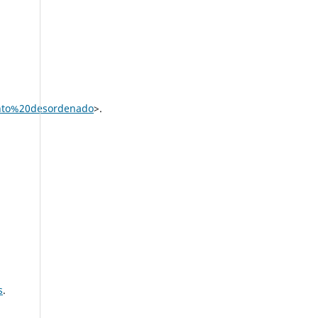
nto%20desordenado
>.
s
.