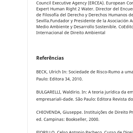
Council Executive Agency (ERCEA). European Co
Expert Human Right 2 Water. Director del Encue
de Filosofía del Derecho y Derechos Humanos de
Sevilla.Fundador y Presidente de la Asociación 
Medio Ambiente y Desarrollo Sostenible. CoEdito
Internacional de Direito Ambiental
Referências
BECK, Ulrich In: Sociedade de Risco-Rumo a um
Paulo: Editora 34, 2010.
BULGARELLI, Waldirio. In: A teoria jurídica da em
empresariali-dade. São Paulo: Editora Revista do
CHIOVENDA, Giuseppe. Instituições de Direito Proce
ed. Campinas: Bookseller, 2000.
FIORILLO, Celso Antonio Pacheco. Curso de Direi