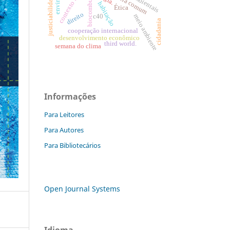
contexto histórico
biocombustíveis
justiciabilidade
habitação
Ética
direito
meio ambiente
c40
cidadania
cooperação internacional
desenvolvimento econômico
third world.
semana do clima
Informações
Para Leitores
Para Autores
Para Bibliotecários
Open Journal Systems
Idioma