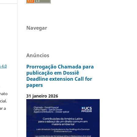
Navegar
Anúncios
a
Prorrogação Chamada para
 4.0
publicação em Dossiê
Deadline extension Call for
papers
o
mato
31 janeiro 2026
ial.
ar a