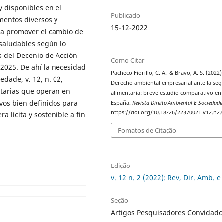
y disponibles en el
Publicado
mentos diversos y
15-12-2022
ara promover el cambio de
 saludables según lo
s del Decenio de Acción
Como Citar
-2025. De ahí la necesidad
Pacheco Fiorillo, C. A., & Bravo, A. S. (2022)
edade, v. 12, n. 02,
Derecho ambiental empresarial ante la se
ntarias que operan en
alimentaria: breve estudio comparativo en 
vos bien definidos para
España.
Revista Direito Ambiental E Sociedad
https://doi.org/10.18226/22370021.v12.n2.
 lícita y sostenible a fin
Fomatos de Citação
Edição
v. 12 n. 2 (2022): Rev, Dir. Amb. e
Seção
Artigos Pesquisadores Convidad