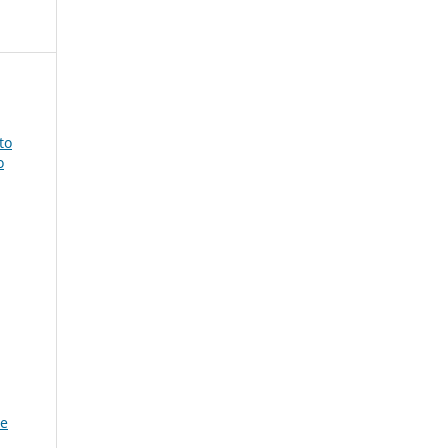
to
o
 e