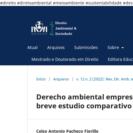
#direito #diretoambiental #meioambiente #sustentabilidade #de
Atual
Arquivos
Submissões
Sobre
Mestrado e Doutorado em Direito
Editora Educ
Início
/
Arquivos
/
v. 12 n. 2 (2022): Rev, Dir. Amb. e
Derecho ambiental empresar
breve estudio comparativo 
Celso Antonio Pacheco Fiorillo