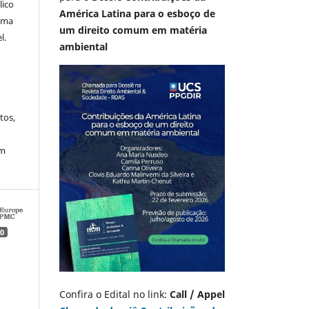
lico
América Latina para o esboço de
 uma
um direito comum em matéria
l.
ambiental
A
tos,
em
0
Confira o Edital no link:
Call / Appel