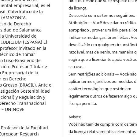
direitos desde que você respeite os 
ental empresarial, es el
da licença.
il. Catedrático de la
De acordo com os termos seguintes:
ón (AMAZONIA
Atribuição — Você deve dar o crédito
eso de Derecho
rsidad de Salamanca
apropriado , prover um link para a lic
 la Universidad de
indicar se mudanças foram feitas . Vo
o IUDICIUM (ESPAÑA) El
deve fazê-lo em qualquer circunstânc
rofesor invitado en la
razoável, mas de nenhuma maneira 
itécnico de Tomar
sugira que o licenciante apoia você o
o Luso-Brasileño de
ión. Profesor Titular e
seu uso.
 Empresarial de la
Sem restrições adicionais — Você nã
ón en Derecho
aplicar termos jurídicos ou medidas d
o Grosso (BRASIL). Ante el
caráter tecnológico que restrinjam
stigación Sostenibilidad
legalmente outros de fazerem algo q
cional) y Regulación y
 Derecho Transnacional
licença permita.
le) – UNINOVE
Avisos:
Você não tem de cumprir com os ter
 Profesor de la Facultad
da licença relativamente a elementos
t European Research