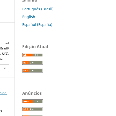
Português (Brasil)
English
Español (España)
.
guridad
Edição Atual
Brasil/
e
,
12
(2).
02
Anúncios
 Soc.
os