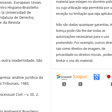
material que estejam no domínio púb
mission. European Union.
ntro Hispano-Brasileño
ou cuja utilização seja permitida por
 la Universidad de
exceção ou limitação que seja aplicáve
Andaluza de Derecho,
r da Revista
Não são dadas quaisquer garantias. 
licença pode não lhe dar todas as
autorizações necessárias para o uso
pretendido. Por exemplo, outros direi
tais como direitos de imagem, de
privacidade ou direitos morais , pod
a outra modernidade. São
limitar o uso do material.
presa: análise jurídica da
s Tribunais, 1985.
0
0
ssual Civil – v. III. 2.
to Ambiental Brasileiro,