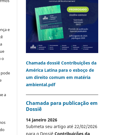
termos
ença e
cê
ia
que
u o
Chamada dossiê Contribuições da
América Latina para o esboço de
o pode
um direito comum em matéria
e
ambiental.pdf
ue a
Chamada para publicação em
Dossiê
14 janeiro 2026
mos
Submeta seu artigo até 22/02/2026
 do
para o Dossiê
Contribuições da