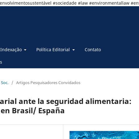
senvolvimentosustentável #sociedade #law #environmentallaw #e
Indexação
Política Editorial
Contato
s
 Soc.
/
Artigos Pesquisadores Convidados
ial ante la seguridad alimentaria:
en Brasil/ España