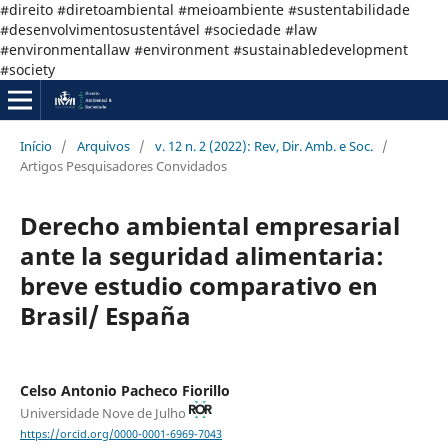
#direito #diretoambiental #meioambiente #sustentabilidade
#desenvolvimentosustentável #sociedade #law
#environmentallaw #environment #sustainabledevelopment
#society
Início
/
Arquivos
/
v. 12 n. 2 (2022): Rev, Dir. Amb. e Soc.
/
Artigos Pesquisadores Convidados
Derecho ambiental empresarial
ante la seguridad alimentaria:
breve estudio comparativo en
Brasil/ España
Celso Antonio Pacheco Fiorillo
Universidade Nove de Julho
https://orcid.org/0000-0001-6969-7043