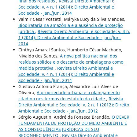
final dos resíduos
,
Revista Direito Ambiental e
Sociedade: v. 4 n. 1 (2014): Direito Ambiental e
Sociedade - Jan./Jun. 2014
Valmir César Pozzetti, Máryka Lucy da Silva Mendes,
Biopirataria na amazônia e a ausência de proteção
jurídica
,
Revista Direito Ambiental e Sociedade: v. 4 n.
1 (2014): Direito Ambiental e Sociedade - Jan./Jun.
2014
Cinthya Amaral Santos, Humberto César Machado,
Nivaldo dos Santos,
A nova política nacional dos
resíduos sólidos e o descarte de embalagens como
medida protetiva
,
Revista Direito Ambiental e
Sociedade: v. 4 n. 1 (2014): Direito Ambiental e
Sociedade - Jan./Jun. 2014
Gustavo Antonio França, Alexandre Luiz Alves de
Oliveira,
A propriedade urbana e o planejamento
citadino nos termos do estatuto da cidade
,
Revista
Direito Ambiental e Sociedade: v. 2 n. 1 (2012): Direito
Ambiental e Sociedade - Jan./Jun. 2012
Sérgio Augustin, André da Fonseca Brandão,
O DEVER
FUNDAMENTAL DE PROTEÇÃO DO MEIO AMBIENTE E
AS CONSEQUÊNCIAS JURÍDICAS DE SEU
RECONHECIMENTO
,
Revista Direito Ambiental e