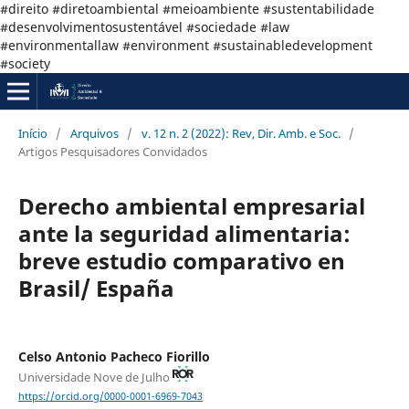
#direito #diretoambiental #meioambiente #sustentabilidade
#desenvolvimentosustentável #sociedade #law
#environmentallaw #environment #sustainabledevelopment
#society
Início
/
Arquivos
/
v. 12 n. 2 (2022): Rev, Dir. Amb. e Soc.
/
Artigos Pesquisadores Convidados
Derecho ambiental empresarial
ante la seguridad alimentaria:
breve estudio comparativo en
Brasil/ España
Celso Antonio Pacheco Fiorillo
Universidade Nove de Julho
https://orcid.org/0000-0001-6969-7043