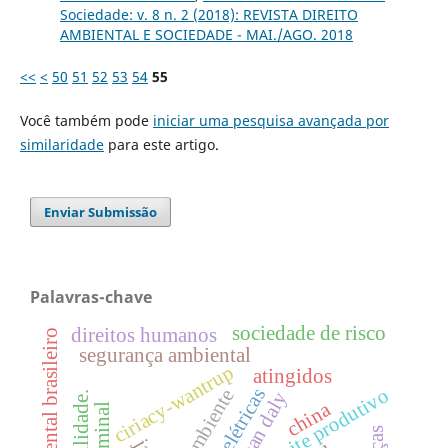
Sociedade: v. 8 n. 2 (2018): REVISTA DIREITO
AMBIENTAL E SOCIEDADE - MAI./AGO. 2018
<<
<
50
51
52
53
54
55
Você também pode
iniciar uma pesquisa avançada por
similaridade
para este artigo.
Enviar Submissão
Palavras-chave
sociedade de risco
direitos humanos
direito ambiental brasileiro
segurança ambiental
ciriacy-wantrup
atingidos
limite produtivo
hidrelétricas
meio ambiente
herman daly
china