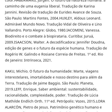
color.HABERMANS, Jürgen. O futuro da natureza humana: a
caminho de uma eugenia liberal. Tradução de Karina
Jannini. Revisão de tradução de Eurides Avance de Souza.
São Paulo: Martins Fontes, 2004.HUXLEY, Aldous Leonard.
Admirável Mundo Novo. Tradução Vidal de Oliveira e Lino
Vallandro. Porto Alegre: Globo, 1980.IACOMINI, Vanessa.
Biodireito e o combate à biopirataria. Curitiba: Juruá,
2009.ISAACSON, Walter. A decodificadora: Jennifer Doudna,
edição de genes e o futuro da espécie humana. Tradução de
Rogério W. Galindo e Rosiane Correia de Freitas. 1ª ed. Rio
de Janeiro: Intrínseca, 2021.
KAKU, Michio. O futuro da humanidade: Marte, viagens
interestelares, imortalidade e nosso destino para além da
Terra. Tradução de Jaime Baggio. São Paulo: Planeta,
2019.LEFF, Enrique. Saber ambiental: sustentabilidade,
racionalidade, complexidade, poder. Tradução de Lúcia
Mathilde Endlich Orth. 11ª ed. Petrópolis: Vozes, 2015.LORA
ALARCÓN, Pietro de Jesus. Patrimônio genético humano e