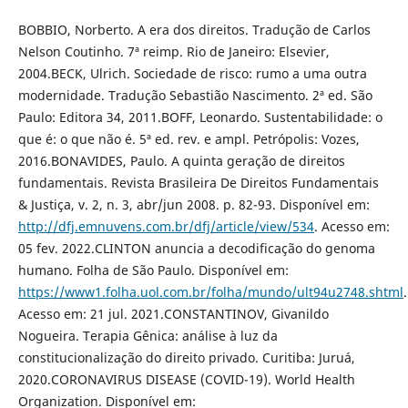
BOBBIO, Norberto. A era dos direitos. Tradução de Carlos
Nelson Coutinho. 7ª reimp. Rio de Janeiro: Elsevier,
2004.BECK, Ulrich. Sociedade de risco: rumo a uma outra
modernidade. Tradução Sebastião Nascimento. 2ª ed. São
Paulo: Editora 34, 2011.BOFF, Leonardo. Sustentabilidade: o
que é: o que não é. 5ª ed. rev. e ampl. Petrópolis: Vozes,
2016.BONAVIDES, Paulo. A quinta geração de direitos
fundamentais. Revista Brasileira De Direitos Fundamentais
& Justiça, v. 2, n. 3, abr/jun 2008. p. 82-93. Disponível em:
http://dfj.emnuvens.com.br/dfj/article/view/534
. Acesso em:
05 fev. 2022.CLINTON anuncia a decodificação do genoma
humano. Folha de São Paulo. Disponível em:
https://www1.folha.uol.com.br/folha/mundo/ult94u2748.shtml
.
Acesso em: 21 jul. 2021.CONSTANTINOV, Givanildo
Nogueira. Terapia Gênica: análise à luz da
constitucionalização do direito privado. Curitiba: Juruá,
2020.CORONAVIRUS DISEASE (COVID-19). World Health
Organization. Disponível em: