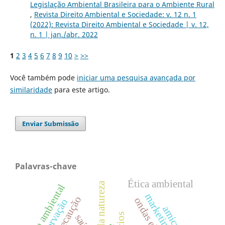
Legislação Ambiental Brasileira para o Ambiente Rural
,
Revista Direito Ambiental e Sociedade: v. 12 n. 1
(2022): Revista Direito Ambiental e Sociedade | v. 12,
n. 1 | jan./abr. 2022
1
2
3
4
5
6
7
8
9
10
>
>>
Você também pode
iniciar uma pesquisa avançada por
similaridade
para este artigo.
Enviar Submissão
Palavras-chave
Ética ambiental
direitos da natureza
tutela ambiental
preservação
vícios