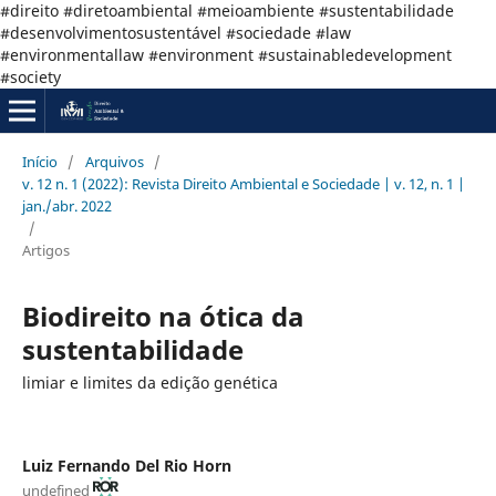
#direito #diretoambiental #meioambiente #sustentabilidade
#desenvolvimentosustentável #sociedade #law
#environmentallaw #environment #sustainabledevelopment
#society
Início
/
Arquivos
/
v. 12 n. 1 (2022): Revista Direito Ambiental e Sociedade | v. 12, n. 1 |
jan./abr. 2022
/
Artigos
Biodireito na ótica da
sustentabilidade
limiar e limites da edição genética
Luiz Fernando Del Rio Horn
undefined