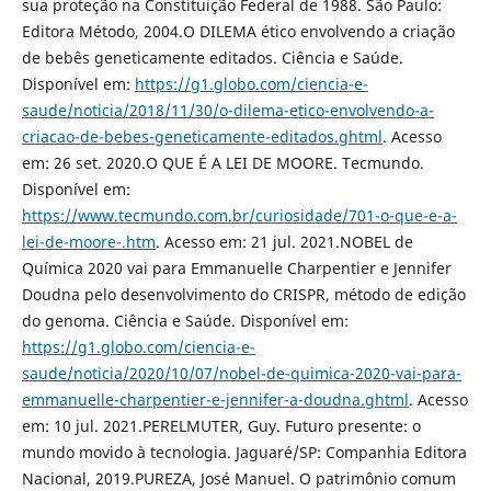
sua proteção na Constituição Federal de 1988. São Paulo:
Editora Método, 2004.O DILEMA ético envolvendo a criação
de bebês geneticamente editados. Ciência e Saúde.
Disponível em:
https://g1.globo.com/ciencia-e-
saude/noticia/2018/11/30/o-dilema-etico-envolvendo-a-
criacao-de-bebes-geneticamente-editados.ghtml
. Acesso
em: 26 set. 2020.O QUE É A LEI DE MOORE. Tecmundo.
Disponível em:
https://www.tecmundo.com.br/curiosidade/701-o-que-e-a-
lei-de-moore-.htm
. Acesso em: 21 jul. 2021.NOBEL de
Química 2020 vai para Emmanuelle Charpentier e Jennifer
Doudna pelo desenvolvimento do CRISPR, método de edição
do genoma. Ciência e Saúde. Disponível em:
https://g1.globo.com/ciencia-e-
saude/noticia/2020/10/07/nobel-de-quimica-2020-vai-para-
emmanuelle-charpentier-e-jennifer-a-doudna.ghtml
. Acesso
em: 10 jul. 2021.PERELMUTER, Guy. Futuro presente: o
mundo movido à tecnologia. Jaguaré/SP: Companhia Editora
Nacional, 2019.PUREZA, José Manuel. O patrimônio comum