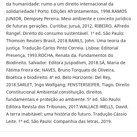
da humanidade: rumo a um direito internacional da
solidariedade? Porto: Edições Afrontamentos, 1998.RAMOS
JUNIOR, Dempsey Pereira. Meio ambiente e conceito jurídico
de futuras gerações. Curitiba: Juruá, 2012. RIBEIRO, Alfredo
Rangel. Direito do consumo sustentável. 1ª ed. São Paulo:
Thomson Reuters Brasil, 2018.RAWLS, John. Uma teoria da
justiça. Tradução Carlos Pinto Correia. Lisboa: Editorial
Presença, 1993.ROCHA, Renata da. Fundamentos do
Biodireito. Salvador: Editora Juspodivm, 2018.SÁ, Maria de
Fátima Freira de; NAVES, Bruno Torquato de Oliveira.
Bioética e biodireito. 4ª ed. Belo Horizonte: Del Rey,
2018.SARLET, Ingo Wolfgang; FENSTERSEIFER, Tiago. Direito
Constitucional Ambiental:constituição, direitos
fundamentais e proteção ao ambiente. 5ª ed. São Paulo:
Editora Revista dos Tribunais, 2017.WALLACE-WELLS, David.
A terra inabitável: uma história do futuro. Tradução Cássio
Leite. 1ª ed. São Paulo: Companhia das letras, 2019.