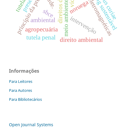
marketing sustentável
princípio da precaução
ondas eletromagnéticas
amicus curiae
saúde.
noruega
meio ambiente
sbce
intervenção
ambiental
agropecuária
tutela penal
direito ambiental
Informações
Para Leitores
Para Autores
Para Bibliotecários
Open Journal Systems