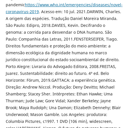
pandemic
https://www.who.int/emergencies/diseases/novel-
coronavirus-2019
. Acesso em: 10 jul. 2021.DARWIN, Charles.
A origem das espécies. Tradução Daniel Moreira Miranda.
São Paulo: Edipro, 2018.DAVIES, Kevin. Decifrando o
genoma: a corrida para desvendar o DNA humano. São
Paulo: Companhia das Letras, 2011.FENSTERSEIFER, Tiago.
Direitos fundamentais e proteção do meio ambiente: a
dimensão ecológica da dignidade humana no marco
jurídico constitucional do estado socioambiental de direito.
Porto Alegre: Livraria do Advogado Editora, 2008.FREITAS,
Juarez. Sustentabilidade: direito ao futuro. 4ª ed. Belo
Horizonte: Fórum, 2019.GATTACA: a experiência genética.
Direção: Andrew Niccol. Produção: Deny Devitto; Michael
Shamberg; Stacey Sher. Intérpretes: Ethan Hawke; Uma
Thurman; Jude Law; Gore Vidal; Xander Berkeley; Jayne
Brook; Maya Rudolph; Una Damon; Elizabeth Dennehy; Blair
Underwood; Mason Gamble. Los Angeles: produtora:
Columbia Pictures, c1997. 1 DVD (106 min), widescreen,