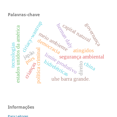
Palavras-chave
ciriacy-wantrup
governança
capital natural
herman daly
estados unidos da américa
meio ambiente
democracia
tecnologias
política criminal
atingidos
japão
limite produtivo
segurança ambiental
pnrs
hidrelétricas
china
direito
crianças
uhe barra grande.
Informações
Para Leitores