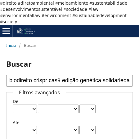
#direito #diretoambiental #meioambiente #sustentabilidade
#desenvolvimentosustentável #sociedade #law
#environmentallaw #environment #sustainabledevelopment
#society
Início
/
Buscar
Buscar
Filtros avançados
De
Até