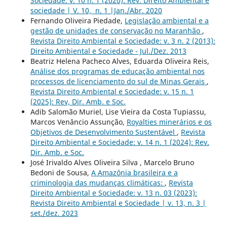
Sociedade: v. 10 n. 1 (2020): Rev. Direito Ambiental e
sociedade | V. 10, n. 1 |Jan./Abr. 2020
Fernando Oliveira Piedade,
Legislação ambiental e a
gestão de unidades de conservação no Maranhão
,
Revista Direito Ambiental e Sociedade: v. 3 n. 2 (2013):
Direito Ambiental e Sociedade - Jul./Dez. 2013
Beatriz Helena Pacheco Alves, Eduarda Oliveira Reis,
Análise dos programas de educação ambiental nos
processos de licenciamento do sul de Minas Gerais
,
Revista Direito Ambiental e Sociedade: v. 15 n. 1
(2025): Rev, Dir. Amb. e Soc.
Adib Salomão Muriel, Lise Vieira da Costa Tupiassu,
Marcos Venâncio Assunção,
Royalties minerários e os
Objetivos de Desenvolvimento Sustentável
,
Revista
Direito Ambiental e Sociedade: v. 14 n. 1 (2024): Rev.
Dir. Amb. e Soc.
José Irivaldo Alves Oliveira Silva , Marcelo Bruno
Bedoni de Sousa,
A Amazônia brasileira e a
criminologia das mudanças climáticas:
,
Revista
Direito Ambiental e Sociedade: v. 13 n. 03 (2023):
Revista Direito Ambiental e Sociedade | v. 13, n. 3 |
set./dez. 2023