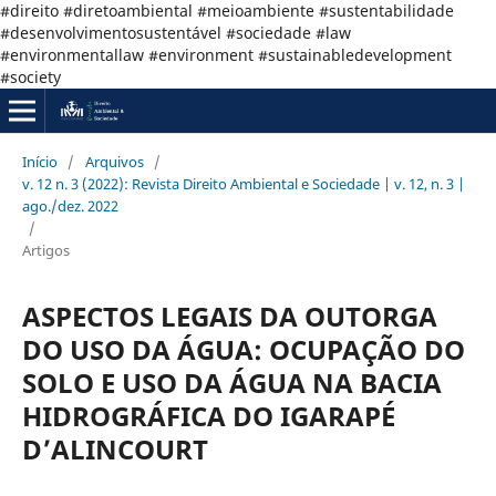
#direito #diretoambiental #meioambiente #sustentabilidade
#desenvolvimentosustentável #sociedade #law
#environmentallaw #environment #sustainabledevelopment
#society
Início
/
Arquivos
/
v. 12 n. 3 (2022): Revista Direito Ambiental e Sociedade | v. 12, n. 3 |
ago./dez. 2022
/
Artigos
ASPECTOS LEGAIS DA OUTORGA
DO USO DA ÁGUA: OCUPAÇÃO DO
SOLO E USO DA ÁGUA NA BACIA
HIDROGRÁFICA DO IGARAPÉ
D’ALINCOURT