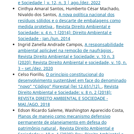
e Sociedade | v. 12, n. 3 | ago./dez. 2022
Cinthya Amaral Santos, Humberto César Machado,
Nivaldo dos Santos,
A nova política nacional dos
resíduos sólidos e o descarte de embalagens como
medida protetiva
,
Revista Direito Ambiental e
Sociedade: v. 4 n. 1 (2014): Direito Ambiental e
Sociedade - Jan./Jun. 2014
Ingrid Zanella Andrade Campos,
A responsabilidade
ambiental aplicável na remoção de naufrágios
,
Revista Direito Ambiental e Sociedade: v. 10 n. 3
(2020): Revista Direito Ambiental e sociedade, v. 10, n.
3 – set./dez. 2020
Celso Fiorillo,
O princípio constitucional do
desenvolvimento sustentável em face do denominado
“novo” “Código” Florestal (lei 12.651/12).
,
Revista
Direito Ambiental e Sociedade: v. 8 n. 2 (2018):
REVISTA DIREITO AMBIENTAL E SOCIEDADE -
MAI./AGO. 2018
Edson Ricardo Saleme, Washington Aparecido Costa,
Planos de manejo como mecanismo defensivo
permanente de planejamento em defesa do
patrimônio natural
,
Revista Direito Ambiental e