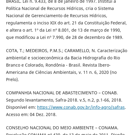
BRASIL. Lei n. 9.433, de 8 de janeiro de 1997. Institui a
Política Nacional de Recursos Hídricos, cria o Sistema
Nacional de Gerenciamento de Recursos Hídricos,
regulamenta o inciso XIX do art. 21 da Constituição Federal,
e altera o art. 1º da Lei nº 8.001, de 13 de março de 1990,
que modificou a Lei nº 7.990, de 28 de dezembro de 1989.
COTA, T.; MEDEIROS, P.M.S.; CARAMELLO, N. Caracterização
ambiental e socioeconômica da Bacia Hidrografia do Rio
Branco e Colorado, Rondônia - Brasil. Revista Ibero-
Americana de Ciências Ambientais, v. 11 n. 6, 2020 (no
Prelo).
COMPANHIA NACIONAL DE ABASTECIMENTO – CONAB.
Segundo levantamento, Safra-2018. v.5, n.2, p.1-66, 2018.
Disponível em:
https://www.conab.gov.br/info-agro/safras
.
Acesso em: 04 Dez. 2018.
CONSELHO NACIONAL DO MEIO AMBIENTE – CONAMA.
Resolução CONAMA nº 430, de 13 de maio de 2011. Dispõe