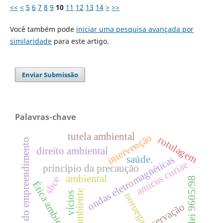
<<
<
5
6
7
8
9
10
11
12
13
14
>
>>
Você também pode
iniciar uma pesquisa avançada por
similaridade
para este artigo.
Enviar Submissão
Palavras-chave
tutela ambiental
intervenção
rotulagem
porte do empreendimento
direito ambiental
ondas eletromagnéticas
saúde.
amicus curiae
princípio da precaução
ambiental
sbce
lei 9605/98
Ética ambiental
meio ambiente
vícios
noruega
preservação