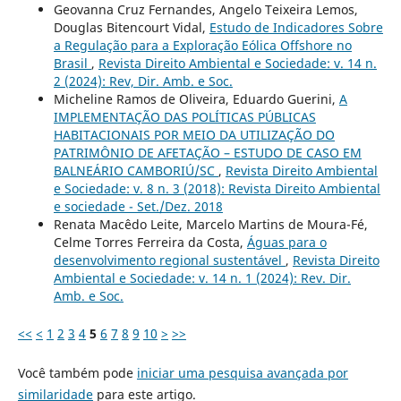
Geovanna Cruz Fernandes, Angelo Teixeira Lemos,
Douglas Bitencourt Vidal,
Estudo de Indicadores Sobre
a Regulação para a Exploração Eólica Offshore no
Brasil
,
Revista Direito Ambiental e Sociedade: v. 14 n.
2 (2024): Rev, Dir. Amb. e Soc.
Micheline Ramos de Oliveira, Eduardo Guerini,
A
IMPLEMENTAÇÃO DAS POLÍTICAS PÚBLICAS
HABITACIONAIS POR MEIO DA UTILIZAÇÃO DO
PATRIMÔNIO DE AFETAÇÃO – ESTUDO DE CASO EM
BALNEÁRIO CAMBORIÚ/SC
,
Revista Direito Ambiental
e Sociedade: v. 8 n. 3 (2018): Revista Direito Ambiental
e sociedade - Set./Dez. 2018
Renata Macêdo Leite, Marcelo Martins de Moura-Fé,
Celme Torres Ferreira da Costa,
Águas para o
desenvolvimento regional sustentável
,
Revista Direito
Ambiental e Sociedade: v. 14 n. 1 (2024): Rev. Dir.
Amb. e Soc.
<<
<
1
2
3
4
5
6
7
8
9
10
>
>>
Você também pode
iniciar uma pesquisa avançada por
similaridade
para este artigo.