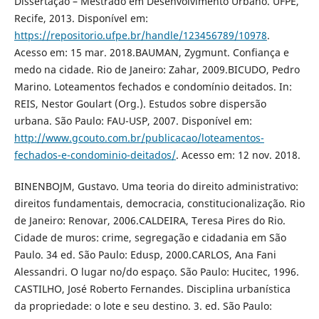
Dissertação – Mestrado em Desenvolvimento Urbano. UFPE,
Recife, 2013. Disponível em:
https://repositorio.ufpe.br/handle/123456789/10978
.
Acesso em: 15 mar. 2018.BAUMAN, Zygmunt. Confiança e
medo na cidade. Rio de Janeiro: Zahar, 2009.BICUDO, Pedro
Marino. Loteamentos fechados e condomínio deitados. In:
REIS, Nestor Goulart (Org.). Estudos sobre dispersão
urbana. São Paulo: FAU-USP, 2007. Disponível em:
http://www.gcouto.com.br/publicacao/loteamentos-
fechados-e-condominio-deitados/
. Acesso em: 12 nov. 2018.
BINENBOJM, Gustavo. Uma teoria do direito administrativo:
direitos fundamentais, democracia, constitucionalização. Rio
de Janeiro: Renovar, 2006.CALDEIRA, Teresa Pires do Rio.
Cidade de muros: crime, segregação e cidadania em São
Paulo. 34 ed. São Paulo: Edusp, 2000.CARLOS, Ana Fani
Alessandri. O lugar no/do espaço. São Paulo: Hucitec, 1996.
CASTILHO, José Roberto Fernandes. Disciplina urbanística
da propriedade: o lote e seu destino. 3. ed. São Paulo: