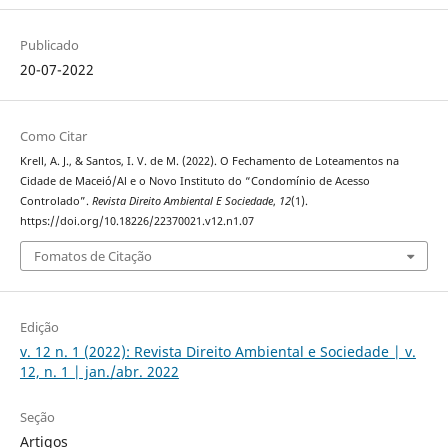
Publicado
20-07-2022
Como Citar
Krell, A. J., & Santos, I. V. de M. (2022). O Fechamento de Loteamentos na
Cidade de Maceió/Al e o Novo Instituto do “Condomínio de Acesso
Controlado”.
Revista Direito Ambiental E Sociedade
,
12
(1).
https://doi.org/10.18226/22370021.v12.n1.07
Fomatos de Citação
Edição
v. 12 n. 1 (2022): Revista Direito Ambiental e Sociedade | v.
12, n. 1 | jan./abr. 2022
Seção
Artigos