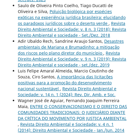
Saulo de Oliveira Pinto Coelho, Tiago Ducatti de
Oliveira e Silva,
Poluição biológica por espécies
exóticas na experiência jurídica brasileira: elucidando
os paradoxos jurídicos sobre o deserto verde
,
Revista
Direito Ambiental e Sociedade: v. 8 n. 3 (2018): Revista
Direito Ambiental e sociedade - Set./Dez. 2018
Adir Ubaldo Rech, Sandrine Araujo Santos,
Desastres
ambientais de Mariana e Brumadinho: a mitigação
dos riscos pelo plano diretor do município
,
Revista
Direito Ambiental e Sociedade: v. 9 n. 3 (2019): Revista
Direito Ambiental e sociedade - set./dez. 2019
Luis Felipe Amaral Almeida, Marcio Coutinho de
Souza, Ciro Santos,
A importância das licitações
positivas para a promoção do desenvolvimento
nacional sustentável
,
Revista Direito Ambiental e
Sociedade: v. 14 n. 1 (2024): Rev. Dir. Amb. e Soc.
Wagner José de Aguiar, Fernando Joaquim Ferreira
Maia,
ENTRE O CONSERVACIONISMO E O DIREITO DAS
COMUNIDADES TRADICIONAIS: O JUDICIÁRIO DIANTE
DA CRÍTICA DO MOVIMENTO POR JUSTIÇA AMBIENTAL
,
Revista Direito Ambiental e Sociedade: v. 4 n. 1
(2014): Direito Ambiental e Sociedade - Jan./Jun. 2014