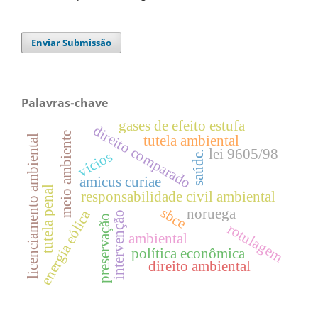
Enviar Submissão
Palavras-chave
gases de efeito estufa
direito comparado
meio ambiente
tutela ambiental
licenciamento ambiental
lei 9605/98
vícios
saúde.
amicus curiae
tutela penal
responsabilidade civil ambiental
sbce
noruega
energia eólica
intervenção
preservação
rotulagem
ambiental
política econômica
direito ambiental