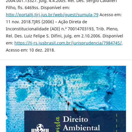
2004.001.13327. Julg. 4.4.2005. Rel. Des. Sérgio Cavalieri
Filho, fls. 6469ss. Disponível em:
http://portaltj.tjrj.jus.br/web/guest/sumula-79
Acesso em:
11 nov. 2018.TJRS (2006) – Ação Direta de
Inconstitucionalidade (ADI) n.º 70014703193, Trib. Pleno,
Rel. Des. Luiz Felipe S. Difini, julg. em 2.10.2006. Disponível
em:
https://tj-rs.jusbrasil.com.br/jurisprudencia/7984745/
.
Acesso em: 10 dez. 2018.