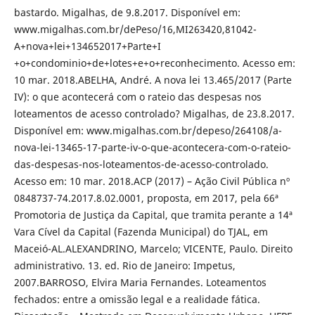
bastardo. Migalhas, de 9.8.2017. Disponível em:
www.migalhas.com.br/dePeso/16,MI263420,81042-
A+nova+lei+134652017+Parte+I
+o+condominio+de+lotes+e+o+reconhecimento. Acesso em:
10 mar. 2018.ABELHA, André. A nova lei 13.465/2017 (Parte
IV): o que acontecerá com o rateio das despesas nos
loteamentos de acesso controlado? Migalhas, de 23.8.2017.
Disponível em: www.migalhas.com.br/depeso/264108/a-
nova-lei-13465-17-parte-iv-o-que-acontecera-com-o-rateio-
das-despesas-nos-loteamentos-de-acesso-controlado.
Acesso em: 10 mar. 2018.ACP (2017) – Ação Civil Pública nº
0848737-74.2017.8.02.0001, proposta, em 2017, pela 66ª
Promotoria de Justiça da Capital, que tramita perante a 14ª
Vara Cível da Capital (Fazenda Municipal) do TJAL, em
Maceió-AL.ALEXANDRINO, Marcelo; VICENTE, Paulo. Direito
administrativo. 13. ed. Rio de Janeiro: Impetus,
2007.BARROSO, Elvira Maria Fernandes. Loteamentos
fechados: entre a omissão legal e a realidade fática.