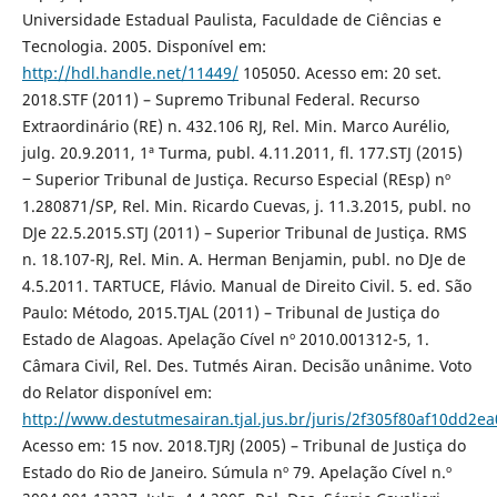
Universidade Estadual Paulista, Faculdade de Ciências e
Tecnologia. 2005. Disponível em:
http://hdl.handle.net/11449/
105050. Acesso em: 20 set.
2018.STF (2011) – Supremo Tribunal Federal. Recurso
Extraordinário (RE) n. 432.106 RJ, Rel. Min. Marco Aurélio,
julg. 20.9.2011, 1ª Turma, publ. 4.11.2011, fl. 177.STJ (2015)
‒ Superior Tribunal de Justiça. Recurso Especial (REsp) nº
1.280871/SP, Rel. Min. Ricardo Cuevas, j. 11.3.2015, publ. no
DJe 22.5.2015.STJ (2011) – Superior Tribunal de Justiça. RMS
n. 18.107-RJ, Rel. Min. A. Herman Benjamin, publ. no DJe de
4.5.2011. TARTUCE, Flávio. Manual de Direito Civil. 5. ed. São
Paulo: Método, 2015.TJAL (2011) – Tribunal de Justiça do
Estado de Alagoas. Apelação Cível nº 2010.001312-5, 1.
Câmara Civil, Rel. Des. Tutmés Airan. Decisão unânime. Voto
do Relator disponível em:
http://www.destutmesairan.tjal.jus.br/juris/2f305f80af10dd2
Acesso em: 15 nov. 2018.TJRJ (2005) – Tribunal de Justiça do
Estado do Rio de Janeiro. Súmula nº 79. Apelação Cível n.º