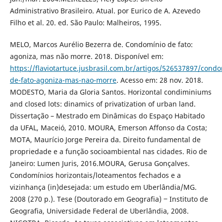
Administrativo Brasileiro. Atual. por Eurico de A. Azevedo
Filho et al. 20. ed. São Paulo: Malheiros, 1995.
MELO, Marcos Aurélio Bezerra de. Condomínio de fato:
agoniza, mas não morre. 2018. Disponível em:
https://flaviotartuce.jusbrasil.com.br/artigos/526537897/condo
de-fato-agoniza-mas-nao-morre
. Acesso em: 28 nov. 2018.
MODESTO, Maria da Gloria Santos. Horizontal condiminiums
and closed lots: dinamics of privatization of urban land.
Dissertação – Mestrado em Dinâmicas do Espaço Habitado
da UFAL, Maceió, 2010. MOURA, Emerson Affonso da Costa;
MOTA, Maurício Jorge Pereira da. Direito fundamental de
propriedade e a função socioambiental nas cidades. Rio de
Janeiro: Lumen Juris, 2016.MOURA, Gerusa Gonçalves.
Condomínios horizontais/loteamentos fechados e a
vizinhança (in)desejada: um estudo em Uberlândia/MG.
2008 (270 p.). Tese (Doutorado em Geografia) ‒ Instituto de
Geografia, Universidade Federal de Uberlândia, 2008.