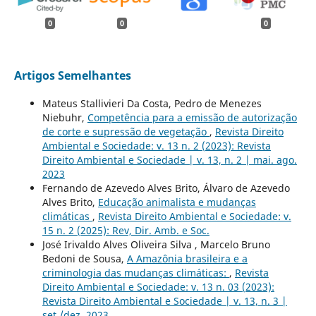
0
0
0
Artigos Semelhantes
Mateus Stallivieri Da Costa, Pedro de Menezes
Niebuhr,
Competência para a emissão de autorização
de corte e supressão de vegetação
,
Revista Direito
Ambiental e Sociedade: v. 13 n. 2 (2023): Revista
Direito Ambiental e Sociedade | v. 13, n. 2 | mai. ago.
2023
Fernando de Azevedo Alves Brito, Álvaro de Azevedo
Alves Brito,
Educação animalista e mudanças
climáticas
,
Revista Direito Ambiental e Sociedade: v.
15 n. 2 (2025): Rev, Dir. Amb. e Soc.
José Irivaldo Alves Oliveira Silva , Marcelo Bruno
Bedoni de Sousa,
A Amazônia brasileira e a
criminologia das mudanças climáticas:
,
Revista
Direito Ambiental e Sociedade: v. 13 n. 03 (2023):
Revista Direito Ambiental e Sociedade | v. 13, n. 3 |
set./dez. 2023