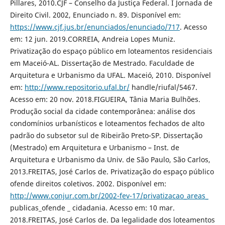
Pillares, 2010.CJF – Conselho da Justiça Federal. I Jornada de
Direito Civil. 2002, Enunciado n. 89. Disponível em:
https://www.cjf.jus.br/enunciados/enunciado/717
. Acesso
em: 12 jun. 2019.CORREIA, Andreia Lopes Muniz.
Privatização do espaço público em loteamentos residenciais
em Maceió-AL. Dissertação de Mestrado. Faculdade de
Arquitetura e Urbanismo da UFAL. Maceió, 2010. Disponível
em:
http://www.repositorio.ufal.br/
handle/riufal/5467.
Acesso em: 20 nov. 2018.FIGUEIRA, Tânia Maria Bulhões.
Produção social da cidade contemporânea: análise dos
condomínios urbanísticos e loteamentos fechados de alto
padrão do subsetor sul de Ribeirão Preto-SP. Dissertação
(Mestrado) em Arquitetura e Urbanismo – Inst. de
Arquitetura e Urbanismo da Univ. de São Paulo, São Carlos,
2013.FREITAS, José Carlos de. Privatização do espaço público
ofende direitos coletivos. 2002. Disponível em:
http://www.conjur.com.br/2002-fev-17/privatizacao_areas_
publicas_ofende _ cidadania. Acesso em: 10 mar.
2018.FREITAS, José Carlos de. Da legalidade dos loteamentos