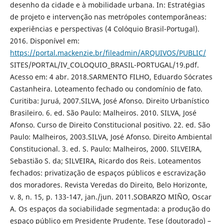
desenho da cidade e à mobilidade urbana. In: Estratégias
de projeto e intervenção nas metrópoles contemporâneas:
experiências e perspectivas (4 Colóquio Brasil-Portugal).
2016. Disponível em:
https://portal.mackenzie.br/fileadmin/ARQUIVOS/PUBLIC/
SITES/PORTAL/IV_COLOQUIO_BRASIL-PORTUGAL/19.pdf.
Acesso em: 4 abr. 2018.SARMENTO FILHO, Eduardo Sócrates
Castanheira. Loteamento fechado ou condomínio de fato.
Curitiba: Juruá, 2007.SILVA, José Afonso. Direito Urbanístico
Brasileiro. 6. ed. São Paulo: Malheiros. 2010. SILVA, José
Afonso. Curso de Direito Constitucional positivo. 22. ed. São
Paulo: Malheiros, 2003.SILVA, José Afonso. Direito Ambiental
Constitucional. 3. ed. S. Paulo: Malheiros, 2000. SILVEIRA,
Sebastião S. da; SILVEIRA, Ricardo dos Reis. Loteamentos
fechados: privatização de espaços públicos e escravização
dos moradores. Revista Veredas do Direito, Belo Horizonte,
v. 8, n. 15, p. 133-147, jan./jun. 2011.SOBARZO MIÑO, Oscar
A. Os espaços da sociabilidade segmentada: a produção do
espaço público em Presidente Prudente. Tese (doutorado) –