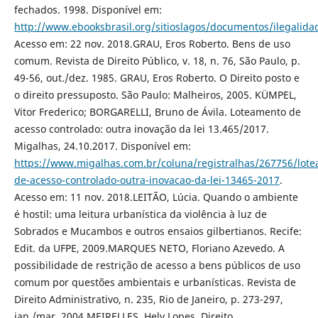
fechados. 1998. Disponível em:
http://www.ebooksbrasil.org/sitioslagos/documentos/ilegalida
Acesso em: 22 nov. 2018.GRAU, Eros Roberto. Bens de uso
comum. Revista de Direito Público, v. 18, n. 76, São Paulo, p.
49-56, out./dez. 1985. GRAU, Eros Roberto. O Direito posto e
o direito pressuposto. São Paulo: Malheiros, 2005. KÜMPEL,
Vitor Frederico; BORGARELLI, Bruno de Ávila. Loteamento de
acesso controlado: outra inovação da lei 13.465/2017.
Migalhas, 24.10.2017. Disponível em:
https://www.migalhas.com.br/coluna/registralhas/267756/lot
de-acesso-controlado-outra-inovacao-da-lei-13465-2017
.
Acesso em: 11 nov. 2018.LEITÃO, Lúcia. Quando o ambiente
é hostil: uma leitura urbanística da violência à luz de
Sobrados e Mucambos e outros ensaios gilbertianos. Recife:
Edit. da UFPE, 2009.MARQUES NETO, Floriano Azevedo. A
possibilidade de restrição de acesso a bens públicos de uso
comum por questões ambientais e urbanísticas. Revista de
Direito Administrativo, n. 235, Rio de Janeiro, p. 273-297,
jan./mar. 2004.MEIRELLES, Hely Lopes. Direito