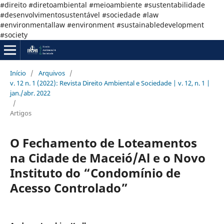
#direito #diretoambiental #meioambiente #sustentabilidade
#desenvolvimentosustentável #sociedade #law
#environmentallaw #environment #sustainabledevelopment
#society
Início
/
Arquivos
/
v. 12 n. 1 (2022): Revista Direito Ambiental e Sociedade | v. 12, n. 1 |
jan./abr. 2022
/
Artigos
O Fechamento de Loteamentos
na Cidade de Maceió/Al e o Novo
Instituto do “Condomínio de
Acesso Controlado”