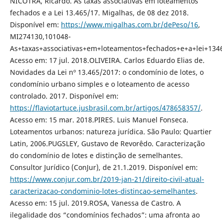
NICOTRA, Ricardo. As taxas associativas em loteamentos
fechados e a Lei 13.465/17. Migalhas, de 08 dez 2018.
Disponível em:
https://www.migalhas.com.br/dePeso/16
,
MI274130,101048-
As+taxas+associativas+em+loteamentos+fechados+e+a+lei+134
Acesso em: 17 jul. 2018.OLIVEIRA. Carlos Eduardo Elias de.
Novidades da Lei nº 13.465/2017: o condomínio de lotes, o
condomínio urbano simples e o loteamento de acesso
controlado. 2017. Disponível em:
https://flaviotartuce.jusbrasil.com.br/artigos/478658357/
.
Acesso em: 15 mar. 2018.PIRES. Luis Manuel Fonseca.
Loteamentos urbanos: natureza jurídica. São Paulo: Quartier
Latin, 2006.PUGSLEY, Gustavo de Revorêdo. Caracterização
do condomínio de lotes e distinção de semelhantes.
Consultor Jurídico (ConJur), de 21.1.2019. Disponível em:
https://www.conjur.com.br/2019-jan-21/direito-civil-atual-
caracterizacao-condominio-lotes-distincao-semelhantes
.
Acesso em: 15 jul. 2019.ROSA, Vanessa de Castro. A
ilegalidade dos “condomínios fechados”: uma afronta ao