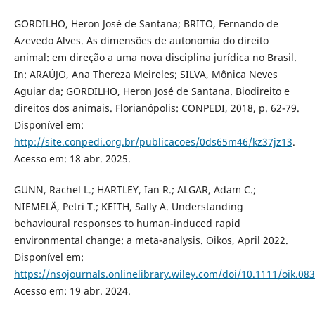
GORDILHO, Heron José de Santana; BRITO, Fernando de
Azevedo Alves. As dimensões de autonomia do direito
animal: em direção a uma nova disciplina jurídica no Brasil.
In: ARAÚJO, Ana Thereza Meireles; SILVA, Mônica Neves
Aguiar da; GORDILHO, Heron José de Santana. Biodireito e
direitos dos animais. Florianópolis: CONPEDI, 2018, p. 62-79.
Disponível em:
http://site.conpedi.org.br/publicacoes/0ds65m46/kz37jz13
.
Acesso em: 18 abr. 2025.
GUNN, Rachel L.; HARTLEY, Ian R.; ALGAR, Adam C.;
NIEMELÄ, Petri T.; KEITH, Sally A. Understanding
behavioural responses to human-induced rapid
environmental change: a meta-analysis. Oikos, April 2022.
Disponível em:
https://nsojournals.onlinelibrary.wiley.com/doi/10.1111/oik.08
Acesso em: 19 abr. 2024.