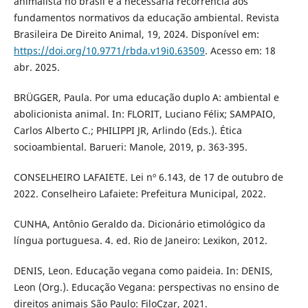
animalista no brasil e a necessária recorrência aos
fundamentos normativos da educação ambiental. Revista
Brasileira De Direito Animal, 19, 2024. Disponível em:
https://doi.org/10.9771/rbda.v19i0.63509
. Acesso em: 18
abr. 2025.
BRÜGGER, Paula. Por uma educação duplo A: ambiental e
abolicionista animal. In: FLORIT, Luciano Félix; SAMPAIO,
Carlos Alberto C.; PHILIPPI JR, Arlindo (Eds.). Ética
socioambiental. Barueri: Manole, 2019, p. 363-395.
CONSELHEIRO LAFAIETE. Lei nº 6.143, de 17 de outubro de
2022. Conselheiro Lafaiete: Prefeitura Municipal, 2022.
CUNHA, Antônio Geraldo da. Dicionário etimológico da
língua portuguesa. 4. ed. Rio de Janeiro: Lexikon, 2012.
DENIS, Leon. Educação vegana como paideia. In: DENIS,
Leon (Org.). Educação Vegana: perspectivas no ensino de
direitos animais São Paulo: FiloCzar, 2021.