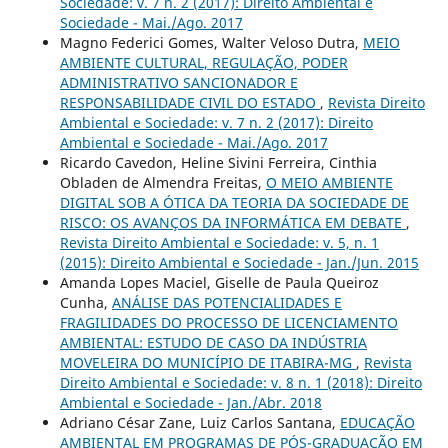
Sociedade: v. 7 n. 2 (2017): Direito Ambiental e
Sociedade - Mai./Ago. 2017
Magno Federici Gomes, Walter Veloso Dutra,
MEIO
AMBIENTE CULTURAL, REGULAÇÃO, PODER
ADMINISTRATIVO SANCIONADOR E
RESPONSABILIDADE CIVIL DO ESTADO
,
Revista Direito
Ambiental e Sociedade: v. 7 n. 2 (2017): Direito
Ambiental e Sociedade - Mai./Ago. 2017
Ricardo Cavedon, Heline Sivini Ferreira, Cinthia
Obladen de Almendra Freitas,
O MEIO AMBIENTE
DIGITAL SOB A ÓTICA DA TEORIA DA SOCIEDADE DE
RISCO: OS AVANÇOS DA INFORMÁTICA EM DEBATE
,
Revista Direito Ambiental e Sociedade: v. 5, n. 1
(2015): Direito Ambiental e Sociedade - Jan./Jun. 2015
Amanda Lopes Maciel, Giselle de Paula Queiroz
Cunha,
ANÁLISE DAS POTENCIALIDADES E
FRAGILIDADES DO PROCESSO DE LICENCIAMENTO
AMBIENTAL: ESTUDO DE CASO DA INDÚSTRIA
MOVELEIRA DO MUNICÍPIO DE ITABIRA-MG
,
Revista
Direito Ambiental e Sociedade: v. 8 n. 1 (2018): Direito
Ambiental e Sociedade - Jan./Abr. 2018
Adriano César Zane, Luiz Carlos Santana,
EDUCAÇÃO
AMBIENTAL EM PROGRAMAS DE PÓS-GRADUAÇÃO EM