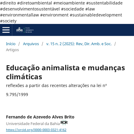
#direito #diretoambiental #meioambiente #sustentabilidade
#desenvolvimentosustentável #sociedade #law
#environmentallaw #environment #sustainabledevelopment
#society
Início
/
Arquivos
/
v. 15 n. 2 (2025): Rev, Dir. Amb. e Soc.
/
Artigos
Educação animalista e mudanças
climáticas
reflexões a partir das recentes alterações na lei nº
9.795/1999
Fernando de Azevedo Alves Brito
Universidade Federal da Bahia
https://orcid.org/0000-0003-0321-4162