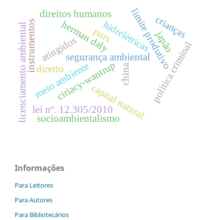
limite produtivo
direitos humanos
crianças
instrumentos
herman daly
hidrelétricas
licenciamento ambiental
pnrs
japão
atingidos
política criminal
segurança ambiental
ciriacy-wantrup
meio ambiente
china
direito
capital natural
lei nº. 12.305/2010
socioambientalismo
Informações
Para Leitores
Para Autores
Para Bibliotecários