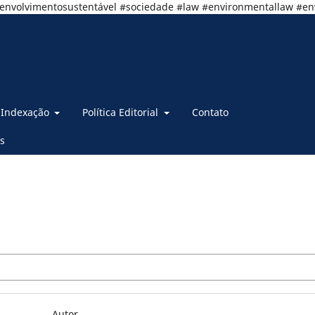
senvolvimentosustentável #sociedade #law #environmentallaw #e
Indexação
Política Editorial
Contato
s
Autor