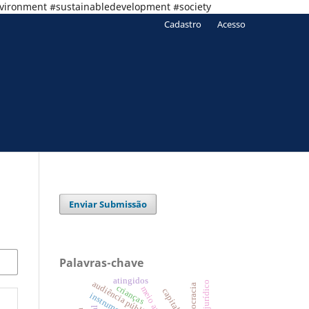
nvironment #sustainabledevelopment #society
Cadastro
Acesso
Enviar Submissão
Palavras-chave
atingidos
audiência pública
democracia
crianças
instrumentos