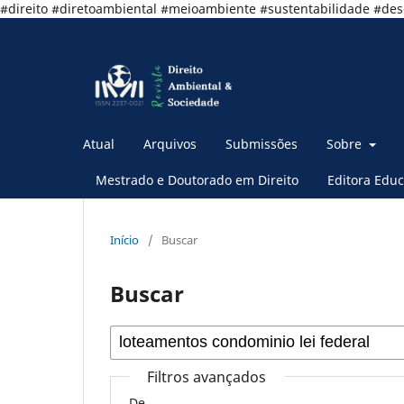
#direito #diretoambiental #meioambiente #sustentabilidade #de
Atual
Arquivos
Submissões
Sobre
Mestrado e Doutorado em Direito
Editora Educ
Início
/
Buscar
Buscar
Filtros avançados
De