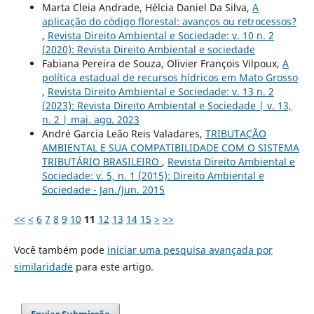
Marta Cleia Andrade, Hélcia Daniel Da Silva,
A
aplicação do código florestal: avanços ou retrocessos?
,
Revista Direito Ambiental e Sociedade: v. 10 n. 2
(2020): Revista Direito Ambiental e sociedade
Fabiana Pereira de Souza, Olivier François Vilpoux,
A
política estadual de recursos hídricos em Mato Grosso
,
Revista Direito Ambiental e Sociedade: v. 13 n. 2
(2023): Revista Direito Ambiental e Sociedade | v. 13,
n. 2 | mai. ago. 2023
André Garcia Leão Reis Valadares,
TRIBUTAÇÃO
AMBIENTAL E SUA COMPATIBILIDADE COM O SISTEMA
TRIBUTÁRIO BRASILEIRO
,
Revista Direito Ambiental e
Sociedade: v. 5, n. 1 (2015): Direito Ambiental e
Sociedade - Jan./Jun. 2015
<<
<
6
7
8
9
10
11
12
13
14
15
>
>>
Você também pode
iniciar uma pesquisa avançada por
similaridade
para este artigo.
Enviar Submissão