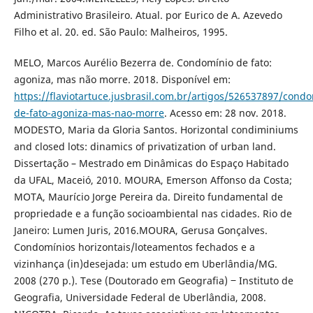
Administrativo Brasileiro. Atual. por Eurico de A. Azevedo
Filho et al. 20. ed. São Paulo: Malheiros, 1995.
MELO, Marcos Aurélio Bezerra de. Condomínio de fato:
agoniza, mas não morre. 2018. Disponível em:
https://flaviotartuce.jusbrasil.com.br/artigos/526537897/condo
de-fato-agoniza-mas-nao-morre
. Acesso em: 28 nov. 2018.
MODESTO, Maria da Gloria Santos. Horizontal condiminiums
and closed lots: dinamics of privatization of urban land.
Dissertação – Mestrado em Dinâmicas do Espaço Habitado
da UFAL, Maceió, 2010. MOURA, Emerson Affonso da Costa;
MOTA, Maurício Jorge Pereira da. Direito fundamental de
propriedade e a função socioambiental nas cidades. Rio de
Janeiro: Lumen Juris, 2016.MOURA, Gerusa Gonçalves.
Condomínios horizontais/loteamentos fechados e a
vizinhança (in)desejada: um estudo em Uberlândia/MG.
2008 (270 p.). Tese (Doutorado em Geografia) ‒ Instituto de
Geografia, Universidade Federal de Uberlândia, 2008.