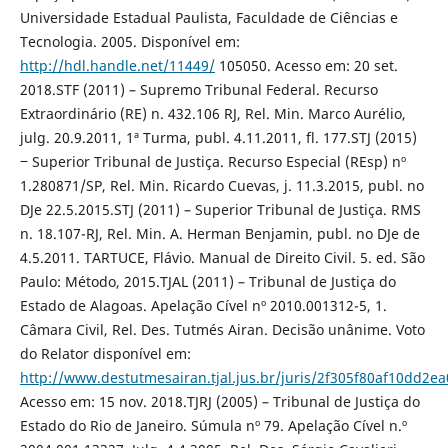
Universidade Estadual Paulista, Faculdade de Ciências e
Tecnologia. 2005. Disponível em:
http://hdl.handle.net/11449/
105050. Acesso em: 20 set.
2018.STF (2011) – Supremo Tribunal Federal. Recurso
Extraordinário (RE) n. 432.106 RJ, Rel. Min. Marco Aurélio,
julg. 20.9.2011, 1ª Turma, publ. 4.11.2011, fl. 177.STJ (2015)
‒ Superior Tribunal de Justiça. Recurso Especial (REsp) nº
1.280871/SP, Rel. Min. Ricardo Cuevas, j. 11.3.2015, publ. no
DJe 22.5.2015.STJ (2011) – Superior Tribunal de Justiça. RMS
n. 18.107-RJ, Rel. Min. A. Herman Benjamin, publ. no DJe de
4.5.2011. TARTUCE, Flávio. Manual de Direito Civil. 5. ed. São
Paulo: Método, 2015.TJAL (2011) – Tribunal de Justiça do
Estado de Alagoas. Apelação Cível nº 2010.001312-5, 1.
Câmara Civil, Rel. Des. Tutmés Airan. Decisão unânime. Voto
do Relator disponível em:
http://www.destutmesairan.tjal.jus.br/juris/2f305f80af10dd2
Acesso em: 15 nov. 2018.TJRJ (2005) – Tribunal de Justiça do
Estado do Rio de Janeiro. Súmula nº 79. Apelação Cível n.º