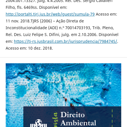
2004.001.13327. Julg. 4.4.2005. Rel. Des. Sérgio Cavalieri
Filho, fls. 6469ss. Disponível em:
http://portaltj.tjrj.jus.br/web/guest/sumula-79
Acesso em:
11 nov. 2018.TJRS (2006) – Ação Direta de
Inconstitucionalidade (ADI) n.º 70014703193, Trib. Pleno,
Rel. Des. Luiz Felipe S. Difini, julg. em 2.10.2006. Disponível
em:
https://tj-rs.jusbrasil.com.br/jurisprudencia/7984745/
.
Acesso em: 10 dez. 2018.