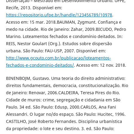
Dissertação – Mestrado em Desenvolvimento Urbano. UFPE,
Recife, 2013. Disponível em:
https://repositorio.ufpe.br/handle/123456789/10978
.
Acesso em: 15 mar. 2018.BAUMAN, Zygmunt. Confiança e
medo na cidade. Rio de Janeiro: Zahar, 2009.BICUDO, Pedro
Marino. Loteamentos fechados e condomínio deitados. In:
REIS, Nestor Goulart (Org.). Estudos sobre dispersão
urbana. São Paulo: FAU-USP, 2007. Disponível em:
http://www.gcouto.com.br/publicacao/loteamentos-
fechados-e-condominio-deitados/
. Acesso em: 12 nov. 2018.
BINENBOJM, Gustavo. Uma teoria do direito administrativo:
direitos fundamentais, democracia, constitucionalização. Rio
de Janeiro: Renovar, 2006.CALDEIRA, Teresa Pires do Rio.
Cidade de muros: crime, segregação e cidadania em São
Paulo. 34 ed. São Paulo: Edusp, 2000.CARLOS, Ana Fani
Alessandri. O lugar no/do espaço. São Paulo: Hucitec, 1996.
CASTILHO, José Roberto Fernandes. Disciplina urbanística
da propriedade: o lote e seu destino. 3. ed. São Paulo: