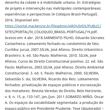
desenho da cidade e à mobilidade urbana. In: Estratégias
de projeto e intervenção nas metrópoles contemporâneas:
experiências e perspectivas (4 Colóquio Brasil-Portugal).
2016. Disponível em:
https://portal.mackenzie.br/fileadmin/ARQUIVOS/PUBLIC/
SITES/PORTAL/IV_COLOQUIO_BRASIL-PORTUGAL/19.pdf.
Acesso em: 4 abr. 2018.SARMENTO FILHO, Eduardo Sócrates
Castanheira. Loteamento fechado ou condomínio de fato.
Curitiba: Juruá, 2007.SILVA, José Afonso. Direito Urbanístico
Brasileiro. 6. ed. São Paulo: Malheiros. 2010. SILVA, José
Afonso. Curso de Direito Constitucional positivo. 22. ed. São
Paulo: Malheiros, 2003.SILVA, José Afonso. Direito Ambiental
Constitucional. 3. ed. S. Paulo: Malheiros, 2000. SILVEIRA,
Sebastião S. da; SILVEIRA, Ricardo dos Reis. Loteamentos
fechados: privatização de espaços públicos e escravização
dos moradores. Revista Veredas do Direito, Belo Horizonte,
v. 8, n. 15, p. 133-147, jan./jun. 2011.SOBARZO MIÑO, Oscar
A. Os espaços da sociabilidade segmentada: a produção do
espaço público em Presidente Prudente. Tese (doutorado) –