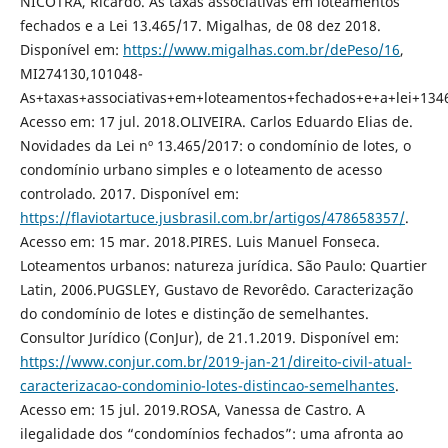
NICOTRA, Ricardo. As taxas associativas em loteamentos
fechados e a Lei 13.465/17. Migalhas, de 08 dez 2018.
Disponível em:
https://www.migalhas.com.br/dePeso/16
,
MI274130,101048-
As+taxas+associativas+em+loteamentos+fechados+e+a+lei+134
Acesso em: 17 jul. 2018.OLIVEIRA. Carlos Eduardo Elias de.
Novidades da Lei nº 13.465/2017: o condomínio de lotes, o
condomínio urbano simples e o loteamento de acesso
controlado. 2017. Disponível em:
https://flaviotartuce.jusbrasil.com.br/artigos/478658357/
.
Acesso em: 15 mar. 2018.PIRES. Luis Manuel Fonseca.
Loteamentos urbanos: natureza jurídica. São Paulo: Quartier
Latin, 2006.PUGSLEY, Gustavo de Revorêdo. Caracterização
do condomínio de lotes e distinção de semelhantes.
Consultor Jurídico (ConJur), de 21.1.2019. Disponível em:
https://www.conjur.com.br/2019-jan-21/direito-civil-atual-
caracterizacao-condominio-lotes-distincao-semelhantes
.
Acesso em: 15 jul. 2019.ROSA, Vanessa de Castro. A
ilegalidade dos “condomínios fechados”: uma afronta ao