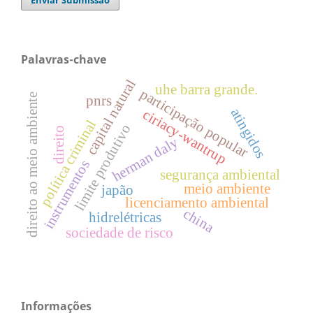
Palavras-chave
capital natural
uhe barra grande.
participação popular
direito ao meio ambiente
pnrs
atingidos
ciriacy-wantrup
política criminal
limite produtivo
direito
herman daly
instrumentos
segurança ambiental
meio ambiente
japão
licenciamento ambiental
china
hidrelétricas
sociedade de risco
Informações