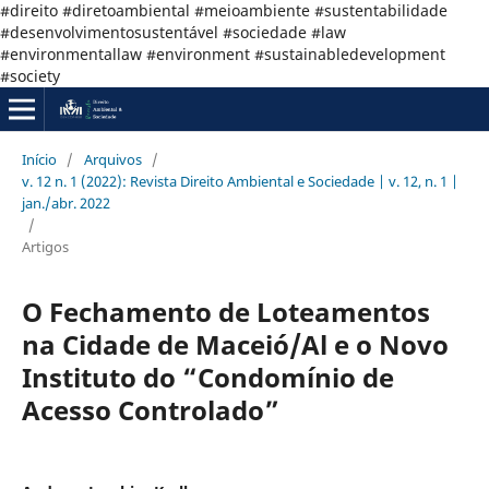
#direito #diretoambiental #meioambiente #sustentabilidade
#desenvolvimentosustentável #sociedade #law
#environmentallaw #environment #sustainabledevelopment
#society
Início
/
Arquivos
/
v. 12 n. 1 (2022): Revista Direito Ambiental e Sociedade | v. 12, n. 1 |
jan./abr. 2022
/
Artigos
O Fechamento de Loteamentos
na Cidade de Maceió/Al e o Novo
Instituto do “Condomínio de
Acesso Controlado”