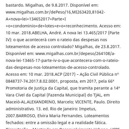
bastardo. Migalhas, de 9.8.2017. Disponível em:
www.migalhas.com.br/dePeso/16,MI263420,81042-
A+nova+lei+134652017+Parte+I
+o+condominio+de+lotes+e+o+reconhecimento. Acesso em:
10 mar. 2018.ABELHA, André. A nova lei 13.465/2017 (Parte
IV): o que acontecerá com o rateio das despesas nos
loteamentos de acesso controlado? Migalhas, de 23.8.2017.
Disponível em: www.migalhas.com.br/depeso/264108/a-
nova-lei-13465-17-parte-iv-o-que-acontecera-com-o-rateio-
das-despesas-nos-loteamentos-de-acesso-controlado.
Acesso em: 10 mar. 2018.ACP (2017) – Ação Civil Pública nº
0848737-74.2017.8.02.0001, proposta, em 2017, pela 66ª
Promotoria de Justiça da Capital, que tramita perante a 14ª
Vara Cível da Capital (Fazenda Municipal) do TJAL, em
Maceió-AL.ALEXANDRINO, Marcelo; VICENTE, Paulo. Direito
administrativo. 13. ed. Rio de Janeiro: Impetus,
2007.BARROSO, Elvira Maria Fernandes. Loteamentos
fechados: entre a omissão legal e a realidade fática.