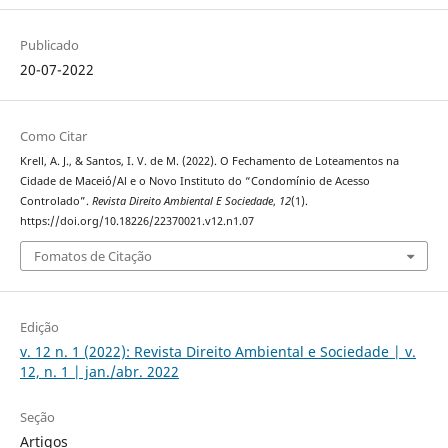
Publicado
20-07-2022
Como Citar
Krell, A. J., & Santos, I. V. de M. (2022). O Fechamento de Loteamentos na
Cidade de Maceió/Al e o Novo Instituto do “Condomínio de Acesso
Controlado”.
Revista Direito Ambiental E Sociedade
,
12
(1).
https://doi.org/10.18226/22370021.v12.n1.07
Fomatos de Citação
Edição
v. 12 n. 1 (2022): Revista Direito Ambiental e Sociedade | v.
12, n. 1 | jan./abr. 2022
Seção
Artigos