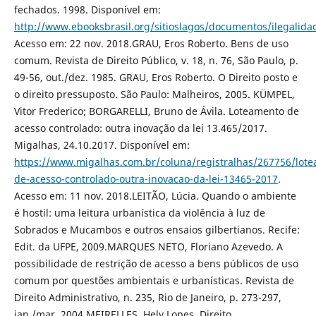
fechados. 1998. Disponível em:
http://www.ebooksbrasil.org/sitioslagos/documentos/ilegalida
Acesso em: 22 nov. 2018.GRAU, Eros Roberto. Bens de uso
comum. Revista de Direito Público, v. 18, n. 76, São Paulo, p.
49-56, out./dez. 1985. GRAU, Eros Roberto. O Direito posto e
o direito pressuposto. São Paulo: Malheiros, 2005. KÜMPEL,
Vitor Frederico; BORGARELLI, Bruno de Ávila. Loteamento de
acesso controlado: outra inovação da lei 13.465/2017.
Migalhas, 24.10.2017. Disponível em:
https://www.migalhas.com.br/coluna/registralhas/267756/lot
de-acesso-controlado-outra-inovacao-da-lei-13465-2017
.
Acesso em: 11 nov. 2018.LEITÃO, Lúcia. Quando o ambiente
é hostil: uma leitura urbanística da violência à luz de
Sobrados e Mucambos e outros ensaios gilbertianos. Recife:
Edit. da UFPE, 2009.MARQUES NETO, Floriano Azevedo. A
possibilidade de restrição de acesso a bens públicos de uso
comum por questões ambientais e urbanísticas. Revista de
Direito Administrativo, n. 235, Rio de Janeiro, p. 273-297,
jan./mar. 2004.MEIRELLES, Hely Lopes. Direito