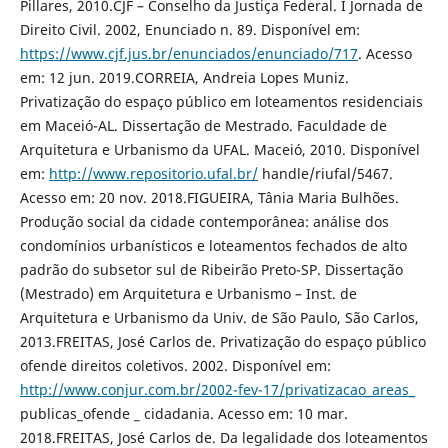
Pillares, 2010.CJF – Conselho da Justiça Federal. I Jornada de
Direito Civil. 2002, Enunciado n. 89. Disponível em:
https://www.cjf.jus.br/enunciados/enunciado/717
. Acesso
em: 12 jun. 2019.CORREIA, Andreia Lopes Muniz.
Privatização do espaço público em loteamentos residenciais
em Maceió-AL. Dissertação de Mestrado. Faculdade de
Arquitetura e Urbanismo da UFAL. Maceió, 2010. Disponível
em:
http://www.repositorio.ufal.br/
handle/riufal/5467.
Acesso em: 20 nov. 2018.FIGUEIRA, Tânia Maria Bulhões.
Produção social da cidade contemporânea: análise dos
condomínios urbanísticos e loteamentos fechados de alto
padrão do subsetor sul de Ribeirão Preto-SP. Dissertação
(Mestrado) em Arquitetura e Urbanismo – Inst. de
Arquitetura e Urbanismo da Univ. de São Paulo, São Carlos,
2013.FREITAS, José Carlos de. Privatização do espaço público
ofende direitos coletivos. 2002. Disponível em:
http://www.conjur.com.br/2002-fev-17/privatizacao_areas_
publicas_ofende _ cidadania. Acesso em: 10 mar.
2018.FREITAS, José Carlos de. Da legalidade dos loteamentos