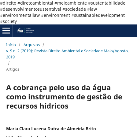
#direito #diretoambiental #meioambiente #sustentabilidade
#desenvolvimentosustentável #sociedade #law
#environmentallaw #environment #sustainabledevelopment
#society
Início
/
Arquivos
/
v. 9 n. 2 (2019): Revista Direito Ambiental e Sociedade Maio/Agosto.
2019
/
Artigos
A cobrança pelo uso da água
como instrumento de gestão de
recursos hídricos
Maria Clara Lucena Dutra de Almeida Brito