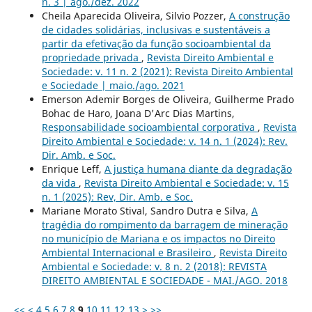
n. 3 | ago./dez. 2022
Cheila Aparecida Oliveira, Silvio Pozzer,
A construção
de cidades solidárias, inclusivas e sustentáveis a
partir da efetivação da função socioambiental da
propriedade privada
,
Revista Direito Ambiental e
Sociedade: v. 11 n. 2 (2021): Revista Direito Ambiental
e Sociedade | maio./ago. 2021
Emerson Ademir Borges de Oliveira, Guilherme Prado
Bohac de Haro, Joana D'Arc Dias Martins,
Responsabilidade socioambiental corporativa
,
Revista
Direito Ambiental e Sociedade: v. 14 n. 1 (2024): Rev.
Dir. Amb. e Soc.
Enrique Leff,
A justiça humana diante da degradação
da vida
,
Revista Direito Ambiental e Sociedade: v. 15
n. 1 (2025): Rev, Dir. Amb. e Soc.
Mariane Morato Stival, Sandro Dutra e Silva,
A
tragédia do rompimento da barragem de mineração
no município de Mariana e os impactos no Direito
Ambiental Internacional e Brasileiro
,
Revista Direito
Ambiental e Sociedade: v. 8 n. 2 (2018): REVISTA
DIREITO AMBIENTAL E SOCIEDADE - MAI./AGO. 2018
<<
<
4
5
6
7
8
9
10
11
12
13
>
>>