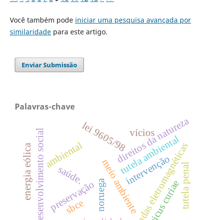
Você também pode
iniciar uma pesquisa avançada por
similaridade
para este artigo.
Enviar Submissão
Palavras-chave
direitos da natureza
lei 9605/98
vícios
desenvolvimento social
tutela ambiental
ambiental
ondas eletromagnéticas
energia eólica
intervenção
meio ambiente
tutela penal
saúde.
noruega
amicus curiae
preservação
sbce