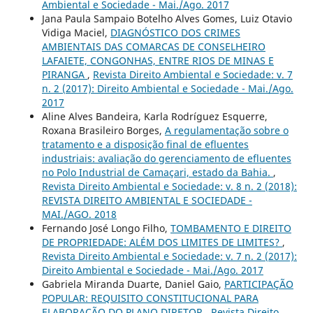
Ambiental e Sociedade - Mai./Ago. 2017
Jana Paula Sampaio Botelho Alves Gomes, Luiz Otavio
Vidiga Maciel,
DIAGNÓSTICO DOS CRIMES
AMBIENTAIS DAS COMARCAS DE CONSELHEIRO
LAFAIETE, CONGONHAS, ENTRE RIOS DE MINAS E
PIRANGA
,
Revista Direito Ambiental e Sociedade: v. 7
n. 2 (2017): Direito Ambiental e Sociedade - Mai./Ago.
2017
Aline Alves Bandeira, Karla Rodríguez Esquerre,
Roxana Brasileiro Borges,
A regulamentação sobre o
tratamento e a disposição final de efluentes
industriais: avaliação do gerenciamento de efluentes
no Polo Industrial de Camaçari, estado da Bahia.
,
Revista Direito Ambiental e Sociedade: v. 8 n. 2 (2018):
REVISTA DIREITO AMBIENTAL E SOCIEDADE -
MAI./AGO. 2018
Fernando José Longo Filho,
TOMBAMENTO E DIREITO
DE PROPRIEDADE: ALÉM DOS LIMITES DE LIMITES?
,
Revista Direito Ambiental e Sociedade: v. 7 n. 2 (2017):
Direito Ambiental e Sociedade - Mai./Ago. 2017
Gabriela Miranda Duarte, Daniel Gaio,
PARTICIPAÇÃO
POPULAR: REQUISITO CONSTITUCIONAL PARA
ELABORAÇÃO DO PLANO DIRETOR
,
Revista Direito