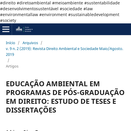
#direito #diretoambiental #meioambiente #sustentabilidade
#desenvolvimentosustentável #sociedade #law
#environmentallaw #environment #sustainabledevelopment
#society
Início
/
Arquivos
/
v. 9 n. 2 (2019): Revista Direito Ambiental e Sociedade Maio/Agosto.
2019
/
Artigos
EDUCAÇÃO AMBIENTAL EM
PROGRAMAS DE PÓS-GRADUAÇÃO
EM DIREITO: ESTUDO DE TESES E
DISSERTAÇÕES