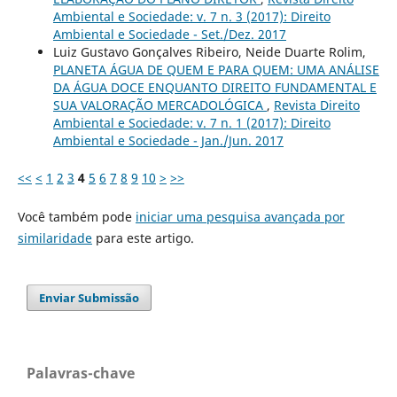
Ambiental e Sociedade: v. 7 n. 3 (2017): Direito
Ambiental e Sociedade - Set./Dez. 2017
Luiz Gustavo Gonçalves Ribeiro, Neide Duarte Rolim,
PLANETA ÁGUA DE QUEM E PARA QUEM: UMA ANÁLISE
DA ÁGUA DOCE ENQUANTO DIREITO FUNDAMENTAL E
SUA VALORAÇÃO MERCADOLÓGICA
,
Revista Direito
Ambiental e Sociedade: v. 7 n. 1 (2017): Direito
Ambiental e Sociedade - Jan./Jun. 2017
<<
<
1
2
3
4
5
6
7
8
9
10
>
>>
Você também pode
iniciar uma pesquisa avançada por
similaridade
para este artigo.
Enviar Submissão
Palavras-chave