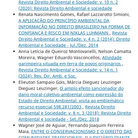
Revista Direito Ambiental e Sociedade: v. 10 n. 2
(2020): Revista Direito Ambiental e sociedade
Renata Nascimento Gomes, Rafael Lazzarotto Simioni,
A APLICAÇÃO DO PRINCÍPIO AMBIENTAL DA
INFORMAÇÃO NO DIREITO BRASILEIRO NA FORMA DE
CONFIANÇA E RISCO EM NIKLAS LUHMANN
,
Revista
Direito Ambiental e Sociedade: v. 4 n. 2 (2014): Direito
Ambiental e Sociedade - Jul./Dez. 2014
Anna Letícia de Queiroz Montovanelli, Nelson Camatta
Moreira, Wagner Eduardo Vasconcellos,
Atividade
garimpeira situada em terra de povos originários
,
Revista Direito Ambiental e Sociedade: v. 14 n. 1
(2024): Rev. Dir. Amb. e Soc.
Elieuton Sampaio Gois, Márcia Dieguez Leuzinger
Dieguez Leuzinger,
O amplo efeito sancionador do
dano moral-coletivo-ambiental como expressão do
Estado de Direito Ambiental: visita ao emblemático
recurso especial 598.281/2003
,
Revista Direito
Ambiental e Sociedade: v. 8 n. 3 (2018): Revista Direito
Ambiental e sociedade - Set./Dez. 2018
Wagner José de Aguiar, Fernando Joaquim Ferreira
Maia,
ENTRE O CONSERVACIONISMO E O DIREITO DAS
COMUNIDADES TRADICIONAIS: O JUDICIÁRIO DIANTE