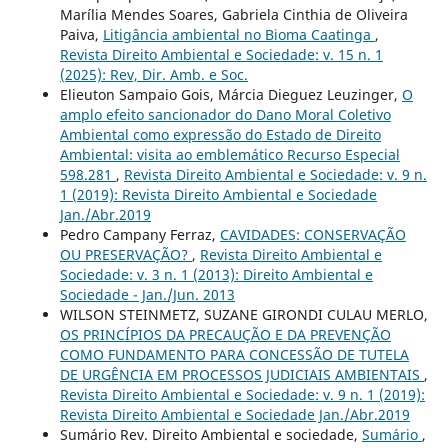
Marília Mendes Soares, Gabriela Cinthia de Oliveira
Paiva,
Litigância ambiental no Bioma Caatinga
,
Revista Direito Ambiental e Sociedade: v. 15 n. 1
(2025): Rev, Dir. Amb. e Soc.
Elieuton Sampaio Gois, Márcia Dieguez Leuzinger,
O
amplo efeito sancionador do Dano Moral Coletivo
Ambiental como expressão do Estado de Direito
Ambiental: visita ao emblemático Recurso Especial
598.281
,
Revista Direito Ambiental e Sociedade: v. 9 n.
1 (2019): Revista Direito Ambiental e Sociedade
Jan./Abr.2019
Pedro Campany Ferraz,
CAVIDADES: CONSERVAÇÃO
OU PRESERVAÇÃO?
,
Revista Direito Ambiental e
Sociedade: v. 3 n. 1 (2013): Direito Ambiental e
Sociedade - Jan./Jun. 2013
WILSON STEINMETZ, SUZANE GIRONDI CULAU MERLO,
OS PRINCÍPIOS DA PRECAUÇÃO E DA PREVENÇÃO
COMO FUNDAMENTO PARA CONCESSÃO DE TUTELA
DE URGÊNCIA EM PROCESSOS JUDICIAIS AMBIENTAIS
,
Revista Direito Ambiental e Sociedade: v. 9 n. 1 (2019):
Revista Direito Ambiental e Sociedade Jan./Abr.2019
Sumário Rev. Direito Ambiental e sociedade,
Sumário
,