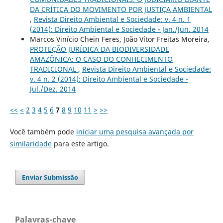
DA CRÍTICA DO MOVIMENTO POR JUSTIÇA AMBIENTAL
,
Revista Direito Ambiental e Sociedade: v. 4 n. 1
(2014): Direito Ambiental e Sociedade - Jan./Jun. 2014
Marcos Vinício Chein Feres, João Vítor Freitas Moreira,
PROTEÇÃO JURÍDICA DA BIODIVERSIDADE
AMAZÔNICA: O CASO DO CONHECIMENTO
TRADICIONAL
,
Revista Direito Ambiental e Sociedade:
v. 4 n. 2 (2014): Direito Ambiental e Sociedade -
Jul./Dez. 2014
<<
<
2
3
4
5
6
7
8
9
10
11
>
>>
Você também pode
iniciar uma pesquisa avançada por
similaridade
para este artigo.
Enviar Submissão
Palavras-chave