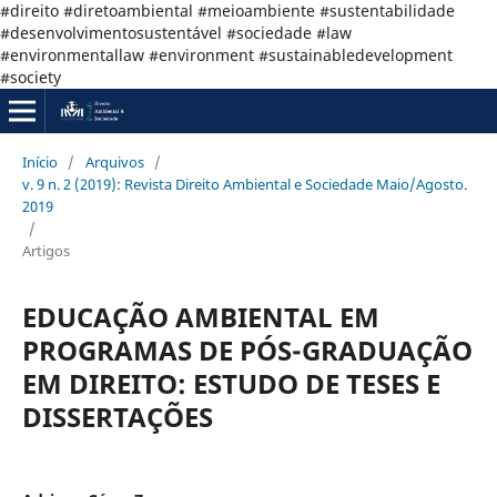
#direito #diretoambiental #meioambiente #sustentabilidade
#desenvolvimentosustentável #sociedade #law
#environmentallaw #environment #sustainabledevelopment
#society
Início
/
Arquivos
/
v. 9 n. 2 (2019): Revista Direito Ambiental e Sociedade Maio/Agosto.
2019
/
Artigos
EDUCAÇÃO AMBIENTAL EM
PROGRAMAS DE PÓS-GRADUAÇÃO
EM DIREITO: ESTUDO DE TESES E
DISSERTAÇÕES