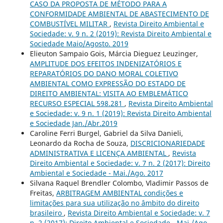
CASO DA PROPOSTA DE MÉTODO PARA A
CONFORMIDADE AMBIENTAL DE ABASTECIMENTO DE
COMBUSTÍVEL MILITAR
,
Revista Direito Ambiental e
Sociedade: v. 9 n. 2 (2019): Revista Direito Ambiental e
Sociedade Maio/Agosto. 2019
Elieuton Sampaio Gois, Márcia Dieguez Leuzinger,
AMPLITUDE DOS EFEITOS INDENIZATÓRIOS E
REPARATÓRIOS DO DANO MORAL COLETIVO
AMBIENTAL COMO EXPRESSÃO DO ESTADO DE
DIREITO AMBIENTAL: VISITA AO EMBLEMÁTICO
RECURSO ESPECIAL 598.281
,
Revista Direito Ambiental
e Sociedade: v. 9 n. 1 (2019): Revista Direito Ambiental
e Sociedade Jan./Abr.2019
Caroline Ferri Burgel, Gabriel da Silva Danieli,
Leonardo da Rocha de Souza,
DISCRICIONARIEDADE
ADMINISTRATIVA E LICENÇA AMBIENTAL
,
Revista
Direito Ambiental e Sociedade: v. 7 n. 2 (2017): Direito
Ambiental e Sociedade - Mai./Ago. 2017
Silvana Raquel Brendler Colombo, Vladimir Passos de
Freitas,
ARBITRAGEM AMBIENTAL condições e
limitações para sua utilização no âmbito do direito
brasileiro
,
Revista Direito Ambiental e Sociedade: v. 7
n. 2 (2017): Direito Ambiental e Sociedade - Mai./Ago.