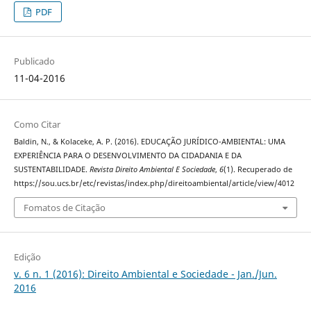
PDF
Publicado
11-04-2016
Como Citar
Baldin, N., & Kolaceke, A. P. (2016). EDUCAÇÃO JURÍDICO-AMBIENTAL: UMA
EXPERIÊNCIA PARA O DESENVOLVIMENTO DA CIDADANIA E DA
SUSTENTABILIDADE.
Revista Direito Ambiental E Sociedade
,
6
(1). Recuperado de
https://sou.ucs.br/etc/revistas/index.php/direitoambiental/article/view/4012
Fomatos de Citação
Edição
v. 6 n. 1 (2016): Direito Ambiental e Sociedade - Jan./Jun.
2016