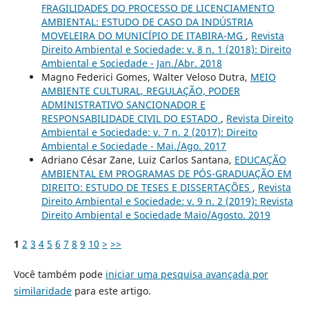
FRAGILIDADES DO PROCESSO DE LICENCIAMENTO
AMBIENTAL: ESTUDO DE CASO DA INDÚSTRIA
MOVELEIRA DO MUNICÍPIO DE ITABIRA-MG
,
Revista
Direito Ambiental e Sociedade: v. 8 n. 1 (2018): Direito
Ambiental e Sociedade - Jan./Abr. 2018
Magno Federici Gomes, Walter Veloso Dutra,
MEIO
AMBIENTE CULTURAL, REGULAÇÃO, PODER
ADMINISTRATIVO SANCIONADOR E
RESPONSABILIDADE CIVIL DO ESTADO
,
Revista Direito
Ambiental e Sociedade: v. 7 n. 2 (2017): Direito
Ambiental e Sociedade - Mai./Ago. 2017
Adriano César Zane, Luiz Carlos Santana,
EDUCAÇÃO
AMBIENTAL EM PROGRAMAS DE PÓS-GRADUAÇÃO EM
DIREITO: ESTUDO DE TESES E DISSERTAÇÕES
,
Revista
Direito Ambiental e Sociedade: v. 9 n. 2 (2019): Revista
Direito Ambiental e Sociedade Maio/Agosto. 2019
1
2
3
4
5
6
7
8
9
10
>
>>
Você também pode
iniciar uma pesquisa avançada por
similaridade
para este artigo.