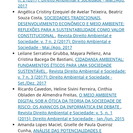
2017
Angélica Cristiny Ezequiel de Avelar Teixeira, Beatriz
Souza Costa,
SOCIEDADES TRADICIONAIS,
DESENVOLVIMENTO ECONÔMICO E MEIO AMBIENTE:
REFLEXÕES PARA A SUSTENTABILIDADE COMO VALOR
CONSTITUCIONAL
,
Revista Direito Ambiental e
Sociedade: v. 7 n. 2 (2017): Direito Ambiental e
Sociedade - Mai./Ago. 2017
Leilane Serratine Grubba, Mayara Pellenz, Ana
Cristina Bacega De Bastiani,
CIDADANIA AMBIENTAL:
FUNDAMENTOS ÉTICOS PARA UMA SOCIEDADE
SUSTENTÁVEL
,
Revista Direito Ambiental e Sociedade:
v. 7 n. 3 (2017): Direito Ambiental e Sociedade -
Set./Dez. 2017
Ricardo Cavedon, Heline Sivini Ferreira, Cinthia
Obladen de Almendra Freitas,
O MEIO AMBIENTE
DIGITAL SOB A ÓTICA DA TEORIA DA SOCIEDADE DE
RISCO: OS AVANÇOS DA INFORMÁTICA EM DEBATE
,
Revista Direito Ambiental e Sociedade: v. 5, n. 1
(2015): Direito Ambiental e Sociedade - Jan./Jun. 2015
Amanda Lopes Maciel, Giselle de Paula Queiroz
Cunha,
ANÁLISE DAS POTENCIALIDADES E