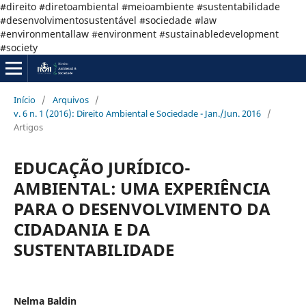
#direito #diretoambiental #meioambiente #sustentabilidade
#desenvolvimentosustentável #sociedade #law
#environmentallaw #environment #sustainabledevelopment
#society
Início
/
Arquivos
/
v. 6 n. 1 (2016): Direito Ambiental e Sociedade - Jan./Jun. 2016
/
Artigos
EDUCAÇÃO JURÍDICO-
AMBIENTAL: UMA EXPERIÊNCIA
PARA O DESENVOLVIMENTO DA
CIDADANIA E DA
SUSTENTABILIDADE
Nelma Baldin