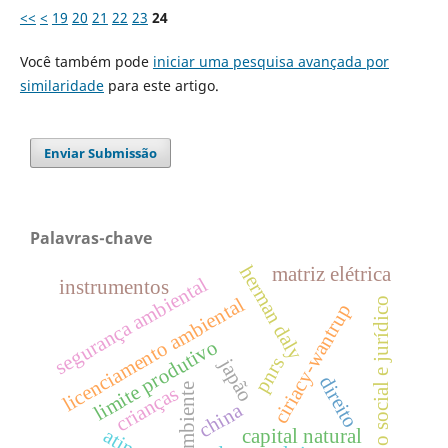
<<
<
19
20
21
22
23
24
Você também pode
iniciar uma pesquisa avançada por
similaridade
para este artigo.
Enviar Submissão
Palavras-chave
herman daly
matriz elétrica
segurança ambiental
instrumentos
licenciamento ambiental
cotejo social e jurídico
ciriacy-wantrup
limite produtivo
pnrs
japão
direito
meio ambiente
crianças
china
capital natural