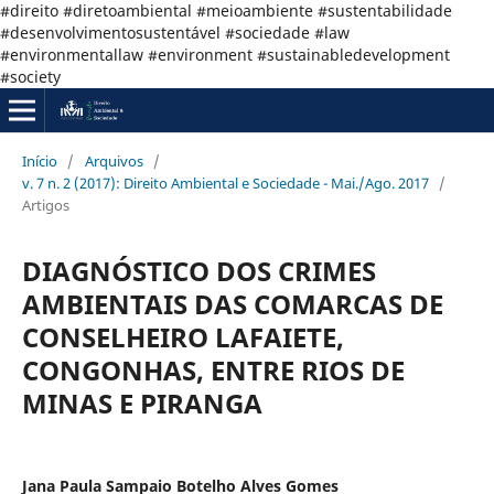
#direito #diretoambiental #meioambiente #sustentabilidade
#desenvolvimentosustentável #sociedade #law
#environmentallaw #environment #sustainabledevelopment
#society
Início
/
Arquivos
/
v. 7 n. 2 (2017): Direito Ambiental e Sociedade - Mai./Ago. 2017
/
Artigos
DIAGNÓSTICO DOS CRIMES
AMBIENTAIS DAS COMARCAS DE
CONSELHEIRO LAFAIETE,
CONGONHAS, ENTRE RIOS DE
MINAS E PIRANGA
Jana Paula Sampaio Botelho Alves Gomes