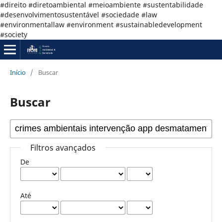
#direito #diretoambiental #meioambiente #sustentabilidade
#desenvolvimentosustentável #sociedade #law
#environmentallaw #environment #sustainabledevelopment
#society
Início
/
Buscar
Buscar
Filtros avançados
De
Até