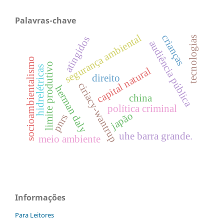
Palavras-chave
segurança ambiental
crianças
atingidos
tecnologias
audiência pública
socioambientalismo
limite produtivo
hidrelétricas
capital natural
direito
ciriacy-wantrup
herman daly
china
política criminal
japão
pnrs
uhe barra grande.
meio ambiente
Informações
Para Leitores