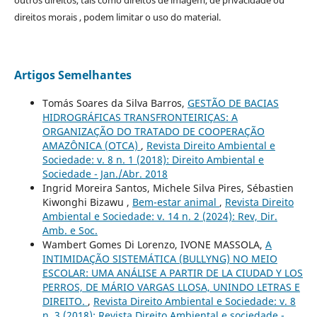
outros direitos, tais como direitos de imagem, de privacidade ou
direitos morais , podem limitar o uso do material.
Artigos Semelhantes
Tomás Soares da Silva Barros,
GESTÃO DE BACIAS
HIDROGRÁFICAS TRANSFRONTEIRIÇAS: A
ORGANIZAÇÃO DO TRATADO DE COOPERAÇÃO
AMAZÔNICA (OTCA)
,
Revista Direito Ambiental e
Sociedade: v. 8 n. 1 (2018): Direito Ambiental e
Sociedade - Jan./Abr. 2018
Ingrid Moreira Santos, Michele Silva Pires, Sébastien
Kiwonghi Bizawu ,
Bem-estar animal
,
Revista Direito
Ambiental e Sociedade: v. 14 n. 2 (2024): Rev, Dir.
Amb. e Soc.
Wambert Gomes Di Lorenzo, IVONE MASSOLA,
A
INTIMIDAÇÃO SISTEMÁTICA (BULLYNG) NO MEIO
ESCOLAR: UMA ANÁLISE A PARTIR DE LA CIUDAD Y LOS
PERROS, DE MÁRIO VARGAS LLOSA, UNINDO LETRAS E
DIREITO.
,
Revista Direito Ambiental e Sociedade: v. 8
n. 3 (2018): Revista Direito Ambiental e sociedade -