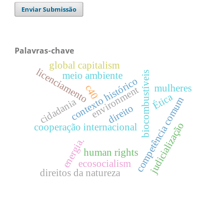
Enviar Submissão
Palavras-chave
global capitalism
licenciamento
biocombustíveis
meio ambiente
contexto histórico
c40
mulheres
environment
Ética
competência comum
cidadania
direito
judicialização
cooperação internacional
energia.
human rights
ecosocialism
direitos da natureza