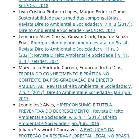
Set./Dez. 2018
Livia Cristina Pinheiro Lopes, Magno Federici Gomes,
Sustentabilidade para medidas compensatórias
,
Revista Direito Ambiental e Sociedade: v. 7 n. 3 (2017):
Direito Ambiental e Sociedade - Set./Dez. 2017
Leonardo Alves Correa, Giovani Clark, Ligia de Souza
Frias,
Energia solar e planejamento estatal no Brasil
,
Revista Direito Ambiental e Sociedade: v. 11 n. 3
(2021): Revista Direito Ambiental e Sociedade | v. 11,
n. 3 | set/dez. 2021
Mary Lúcia Andrade Correia, Eduardo Rocha Dias,
TEORIA DO CONHECIMENTO E PRÁTICA NO
CONTEXTO DA PÓS-GRADUAÇÃO EM DIREITO
AMBIENTAL
,
Revista Direito Ambiental e Sociedade: v.
7 n. 1 (2017): Direito Ambiental e Sociedade - Jan./Jun.
2017
Leonio José Alves,
HIPERCONSUMO E TUTELA
PREVENTIVA DO DECRESCIMENTO
,
Revista Direito
Ambiental e Sociedade: v. 5, n. 1 (2015): Direito
Ambiental e Sociedade - Jan./Jun. 2015
Juliana Seawright Gonçalves,
A EVOLUÇAO DA
PROTEÇÃO DA RESERVA FLORESTAL LEGAL NO BRASIL