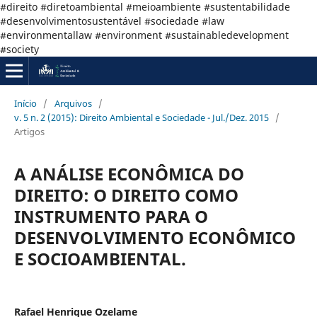
#direito #diretoambiental #meioambiente #sustentabilidade
#desenvolvimentosustentável #sociedade #law
#environmentallaw #environment #sustainabledevelopment
#society
Início
/
Arquivos
/
v. 5 n. 2 (2015): Direito Ambiental e Sociedade - Jul./Dez. 2015
/
Artigos
A ANÁLISE ECONÔMICA DO
DIREITO: O DIREITO COMO
INSTRUMENTO PARA O
DESENVOLVIMENTO ECONÔMICO
E SOCIOAMBIENTAL.
Rafael Henrique Ozelame