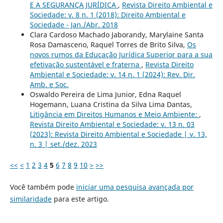
E A SEGURANÇA JURÍDICA
,
Revista Direito Ambiental e
Sociedade: v. 8 n. 1 (2018): Direito Ambiental e
Sociedade - Jan./Abr. 2018
Clara Cardoso Machado Jaborandy, Marylaine Santa
Rosa Damasceno, Raquel Torres de Brito Silva,
Os
novos rumos da Educação Jurídica Superior para a sua
efetivação sustentável e fraterna
,
Revista Direito
Ambiental e Sociedade: v. 14 n. 1 (2024): Rev. Dir.
Amb. e Soc.
Oswaldo Pereira de Lima Junior, Edna Raquel
Hogemann, Luana Cristina da Silva Lima Dantas,
Litigância em Direitos Humanos e Meio Ambiente:
,
Revista Direito Ambiental e Sociedade: v. 13 n. 03
(2023): Revista Direito Ambiental e Sociedade | v. 13,
n. 3 | set./dez. 2023
<<
<
1
2
3
4
5
6
7
8
9
10
>
>>
Você também pode
iniciar uma pesquisa avançada por
similaridade
para este artigo.