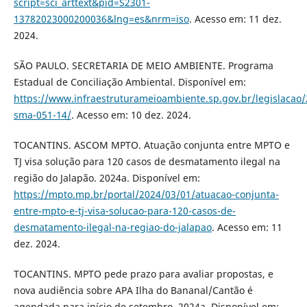
script=sci_arttext&pid=S2301-
13782023000200036&lng=es&nrm=iso
. Acesso em: 11 dez.
2024.
SÃO PAULO. SECRETARIA DE MEIO AMBIENTE. Programa
Estadual de Conciliação Ambiental. Disponível em:
https://www.infraestruturameioambiente.sp.gov.br/legislacao/
sma-051-14/
. Acesso em: 10 dez. 2024.
TOCANTINS. ASCOM MPTO. Atuação conjunta entre MPTO e
TJ visa solução para 120 casos de desmatamento ilegal na
região do Jalapão. 2024a. Disponível em:
https://mpto.mp.br/portal/2024/03/01/atuacao-conjunta-
entre-mpto-e-tj-visa-solucao-para-120-casos-de-
desmatamento-ilegal-na-regiao-do-jalapao
. Acesso em: 11
dez. 2024.
TOCANTINS. MPTO pede prazo para avaliar propostas, e
nova audiência sobre APA Ilha do Bananal/Cantão é
agendada para início de setembro. 2024a. Disponível em: