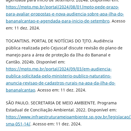
https://mpto.mp.br/portal/2024/08/01/mpto-pede-prazo-
para-avaliar-propostas-e-nova-audiencia-sobre-apa-ilha-do-
bananalcantao-e-agendada-para-inicio-de-setembro
. Acesso
em: 11 dez. 2024.
TOCANTINS. PORTAL DE NOTÍCIAS DO TJTO. Audiência
pública realizada pelo Cejuscaf discute revisão do plano de
manejo para a área de proteção da Ilha do Bananal e
Cantão. 2024b. Disponível em:
https://mpto.mp.br/portal/2024/09/03/em-audiencia-
publica-solicitada-pelo-ministerio-publico-naturatins-
anuncia-revisao-de-cadastros-rurais-na-apa-da-ilha-do-
bananalcantao
. Acesso em: 11 dez. 2024.
SÃO PAULO. SECRETARIA DE MEIO AMBIENTE. Programa
Estadual de Conciliação Ambiental. 2022. Disponível em:
https://www.infraestruturameioambiente.sp.gov.br/legislacao/
sma-051-14/
. Acesso em: 11 dez. 2024.