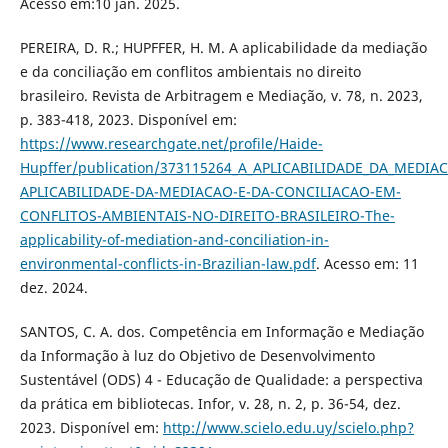
Acesso em:10 jan. 2025.
PEREIRA, D. R.; HUPFFER, H. M. A aplicabilidade da mediação
e da conciliação em conflitos ambientais no direito
brasileiro. Revista de Arbitragem e Mediação, v. 78, n. 2023,
p. 383-418, 2023. Disponível em:
https://www.researchgate.net/profile/Haide-
Hupffer/publication/373115264_A_APLICABILIDADE_DA_MEDIACA
APLICABILIDADE-DA-MEDIACAO-E-DA-CONCILIACAO-EM-
CONFLITOS-AMBIENTAIS-NO-DIREITO-BRASILEIRO-The-
applicability-of-mediation-and-conciliation-in-
environmental-conflicts-in-Brazilian-law.pdf
. Acesso em: 11
dez. 2024.
SANTOS, C. A. dos. Competência em Informação e Mediação
da Informação à luz do Objetivo de Desenvolvimento
Sustentável (ODS) 4 - Educação de Qualidade: a perspectiva
da prática em bibliotecas. Infor, v. 28, n. 2, p. 36-54, dez.
2023. Disponível em:
http://www.scielo.edu.uy/scielo.php?