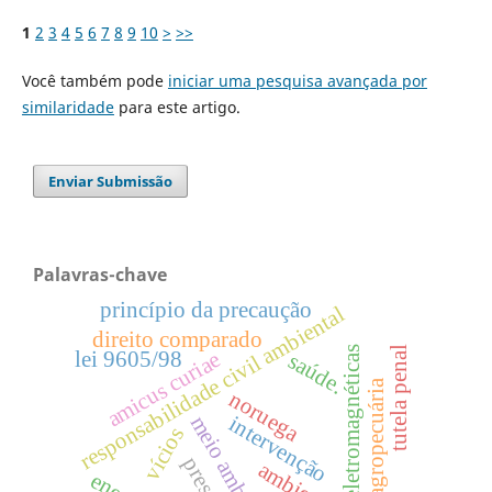
1
2
3
4
5
6
7
8
9
10
>
>>
Você também pode
iniciar uma pesquisa avançada por
similaridade
para este artigo.
Enviar Submissão
Palavras-chave
princípio da precaução
responsabilidade civil ambiental
direito comparado
ondas eletromagnéticas
tutela penal
amicus curiae
lei 9605/98
saúde.
agropecuária
noruega
intervenção
meio ambiente
vícios
ambiental