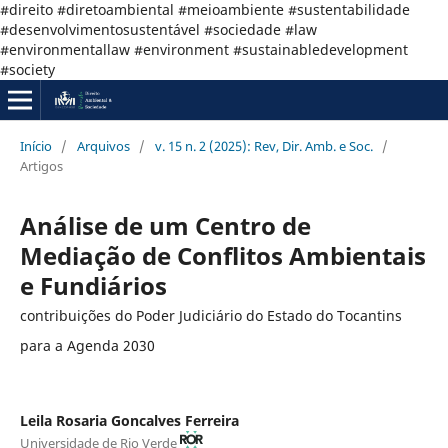
#direito #diretoambiental #meioambiente #sustentabilidade
#desenvolvimentosustentável #sociedade #law
#environmentallaw #environment #sustainabledevelopment
#society
Início
/
Arquivos
/
v. 15 n. 2 (2025): Rev, Dir. Amb. e Soc.
/
Artigos
Análise de um Centro de
Mediação de Conflitos Ambientais
e Fundiários
contribuições do Poder Judiciário do Estado do Tocantins
para a Agenda 2030
Leila Rosaria Goncalves Ferreira
Universidade de Rio Verde