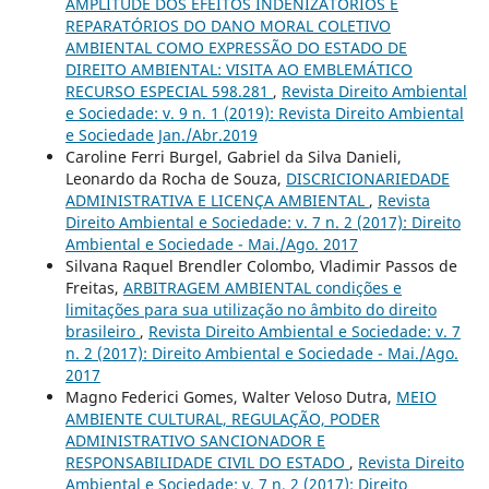
AMPLITUDE DOS EFEITOS INDENIZATÓRIOS E
REPARATÓRIOS DO DANO MORAL COLETIVO
AMBIENTAL COMO EXPRESSÃO DO ESTADO DE
DIREITO AMBIENTAL: VISITA AO EMBLEMÁTICO
RECURSO ESPECIAL 598.281
,
Revista Direito Ambiental
e Sociedade: v. 9 n. 1 (2019): Revista Direito Ambiental
e Sociedade Jan./Abr.2019
Caroline Ferri Burgel, Gabriel da Silva Danieli,
Leonardo da Rocha de Souza,
DISCRICIONARIEDADE
ADMINISTRATIVA E LICENÇA AMBIENTAL
,
Revista
Direito Ambiental e Sociedade: v. 7 n. 2 (2017): Direito
Ambiental e Sociedade - Mai./Ago. 2017
Silvana Raquel Brendler Colombo, Vladimir Passos de
Freitas,
ARBITRAGEM AMBIENTAL condições e
limitações para sua utilização no âmbito do direito
brasileiro
,
Revista Direito Ambiental e Sociedade: v. 7
n. 2 (2017): Direito Ambiental e Sociedade - Mai./Ago.
2017
Magno Federici Gomes, Walter Veloso Dutra,
MEIO
AMBIENTE CULTURAL, REGULAÇÃO, PODER
ADMINISTRATIVO SANCIONADOR E
RESPONSABILIDADE CIVIL DO ESTADO
,
Revista Direito
Ambiental e Sociedade: v. 7 n. 2 (2017): Direito