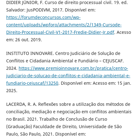
DIDIER JÚNIOR, F. Curso de direito processual civil. 19. ed.
Salvador: JusPODIVM, 2017. Disponível em:
https://forumdeconcursos.com/wp-
content/uploads/wpforo/attachments/2/1349-Cursode-
Direito-Processual-Civil-V1-2017-Fredie-Didier-Jr.pdf
. Acesso
em: 26 out. 2019.
INSTITUTO INNOVARE. Centro Judiciário de Solução de
Conflitos e Cidadania Ambiental e Fundiário – CEJUSCAF.
2024.
https://www.premioinnovare.com.br/pratica/centro-
judiciario-de-solucao-de-conflitos-e-cidadania-ambiental-e-
fundiario-cejuscaf/13250
. Disponível em: Acesso em: 15 jan.
2025.
LACERDA, R. A. Reflexões sobre a utilização dos métodos de
conciliação, mediação e negociação em conflitos ambientais
no Brasil. 2021. Trabalho de Conclusão de Curso
(Graduação) Faculdade de Direito, Universidade de São
Paulo, São Paulo, 2021. Disponível em: