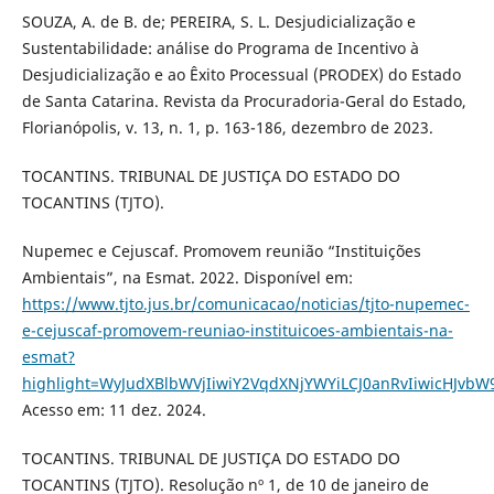
SOUZA, A. de B. de; PEREIRA, S. L. Desjudicialização e
Sustentabilidade: análise do Programa de Incentivo à
Desjudicialização e ao Êxito Processual (PRODEX) do Estado
de Santa Catarina. Revista da Procuradoria-Geral do Estado,
Florianópolis, v. 13, n. 1, p. 163-186, dezembro de 2023.
TOCANTINS. TRIBUNAL DE JUSTIÇA DO ESTADO DO
TOCANTINS (TJTO).
Nupemec e Cejuscaf. Promovem reunião “Instituições
Ambientais”, na Esmat. 2022. Disponível em:
https://www.tjto.jus.br/comunicacao/noticias/tjto-nupemec-
e-cejuscaf-promovem-reuniao-instituicoes-ambientais-na-
esmat?
highlight=WyJudXBlbWVjIiwiY2VqdXNjYWYiLCJ0anRvIiwicHJ
Acesso em: 11 dez. 2024.
TOCANTINS. TRIBUNAL DE JUSTIÇA DO ESTADO DO
TOCANTINS (TJTO). Resolução nº 1, de 10 de janeiro de