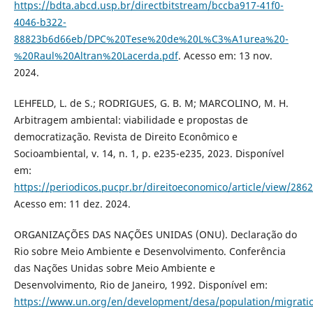
https://bdta.abcd.usp.br/directbitstream/bccba917-41f0-
4046-b322-
88823b6d66eb/DPC%20Tese%20de%20L%C3%A1urea%20-
%20Raul%20Altran%20Lacerda.pdf
. Acesso em: 13 nov.
2024.
LEHFELD, L. de S.; RODRIGUES, G. B. M; MARCOLINO, M. H.
Arbitragem ambiental: viabilidade e propostas de
democratização. Revista de Direito Econômico e
Socioambiental, v. 14, n. 1, p. e235-e235, 2023. Disponível
em:
https://periodicos.pucpr.br/direitoeconomico/article/view/286
Acesso em: 11 dez. 2024.
ORGANIZAÇÕES DAS NAÇÕES UNIDAS (ONU). Declaração do
Rio sobre Meio Ambiente e Desenvolvimento. Conferência
das Nações Unidas sobre Meio Ambiente e
Desenvolvimento, Rio de Janeiro, 1992. Disponível em:
https://www.un.org/en/development/desa/population/migratio